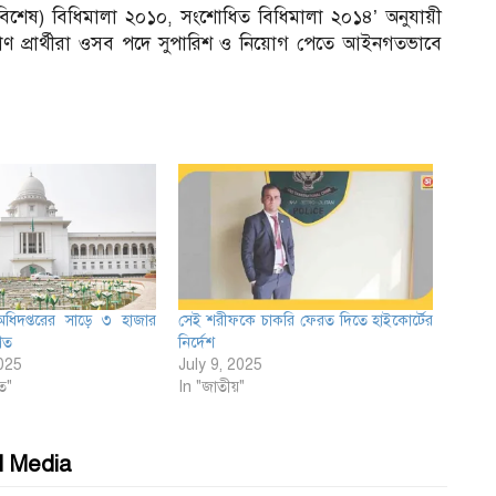
বিশেষ) বিধিমালা ২০১০, সংশোধিত বিধিমালা ২০১৪’ অনুযায়ী
মাণ প্রার্থীরা ওসব পদে সুপারিশ ও নিয়োগ পেতে আইনগতভাবে
 অধিদপ্তরের সাড়ে ৩ হাজার
সেই শরীফকে চাকরি ফেরত দিতে হাইকোর্টের
িত
নির্দেশ
025
July 9, 2025
ত"
In "জাতীয়"
l Media