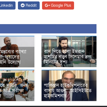
inkedin
Reddit
Google Plus
বাদ দিতে হলো ইমরান
ন্তব্যের ব্যাখ্যা
হাশমির নতুন সিনেমার ৪
ো, ফুয়াদের
মিনিটের দৃশ্য
আইনি উদ্যোগ
ণিতে লটারি, অন্য
পাকিস্তান হাইকমিশনারের
ে ভর্তি পরীক্ষা
বাসায় আগুন : আইসিইউতে
ে
হাইকমিশনার