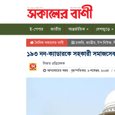
ই-পেপার
জাতীয়
আন্তর্জাতিক
দেশজুড়ে
দৈনিক সকালের বাণী
চাকরি
,
জাতীয়
,
টপ নিউজ
,
১৯৩ নন-ক্যাডারকে সহকারী সমাজসেবা ক
নিজস্ব প্রতিবেদক
আপলোডের সময় : বৃহস্পতিবার, ৬ নভেম্বর, ২০২৫