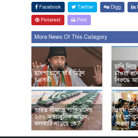
Facebook
Twitter
Digg
L
Pinterest
Print
More News Of This Category
ঢাবি নিয়ে ম
হাসপাতালে ভর্তি মিঠুন
চাওয়া হল
চক্রবর্তী
বিরুদ্ধে 
ভারত সীমান্তে পাকিস্তানের
প্রথম শ্রে
২৫০ অত্যাধুনিক কামান,
সব শ্রেণিত
কলকাঠি নাড়ছে কে?
নেওয়া হব