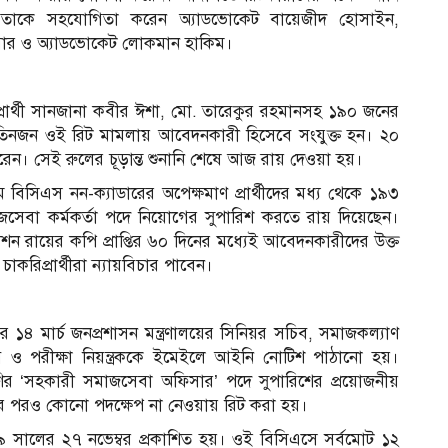
লব। তাকে সহযোগিতা করেন অ্যাডভোকেট বায়েজীদ হোসাইন,
ুষার ও অ্যাডভোকেট লোকমান হাকিম।
প্রার্থী সানজানা কবীর ঈশা, মো. তারেকুর রহমানসহ ১৯০ জনের
রও তিনজন ওই রিট মামলায় আবেদনকারী হিসেবে সংযুক্ত হন। ২০
ি করেন। সেই রুলের চূড়ান্ত শুনানি শেষে আজ রায় দেওয়া হয়।
বিসিএস নন-ক্যাডারের অপেক্ষমাণ প্রার্থীদের মধ্য থেকে ১৯৩
জসেবা কর্মকর্তা পদে নিয়োগের সুপারিশ করতে রায় দিয়েছেন।
শন রায়ের কপি প্রাপ্তির ৬০ দিনের মধ্যেই আবেদনকারীদের উক্ত
রিপ্রার্থীরা ন্যায়বিচার পাবেন।
 মার্চ জনপ্রশাসন মন্ত্রণালয়ের সিনিয়র সচিব, সমাজকল্যাণ
িব ও পরীক্ষা নিয়ন্ত্রককে ইমেইলে আইনি নোটিশ পাঠানো হয়।
 শ্রেণির ‘সহকারী সমাজসেবা অফিসার’ পদে সুপারিশের প্রয়োজনীয়
ওয়ার পরও কোনো পদক্ষেপ না নেওয়ায় রিট করা হয়।
১৯ সালের ২৭ নভেম্বর প্রকাশিত হয়। ওই বিসিএসে সর্বমোট ১২