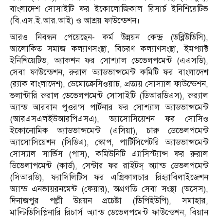
বাংলাদেশ সোসাইটি ফর ইকোলোজিকাল রিসার্চ ইনিশিয়েটিভ
(বি.এস.ই.আর.আই) ও আশ্রয় ফাউন্ডেশন।
আরও নিবন্ধন পেয়েছেন- কর্ম উন্নয়ন কেন্দ্র (ডব্লিউডিসি),
আলোকিত সমাজ কল্যাণসংস্থা, বিচরণ কল্যাণসংস্থা, ইমপ্যাক্ট
ইনিশিয়েটিভ, অ্যাকশন ফর সোশ্যাল ডেভেলপমেন্ট (এএসডি),
সেবা ফাউন্ডেশন, রুরাল অ্যাডভান্সমেন্ট কমিটি ফর বাংলাদেশ
(র‌্যাক বাংলাদেশ), ডেমোক্রেসিওয়াচ, প্রত্যয় সোস্যাল ফাউন্ডেশন,
ভলান্টারি রুরাল ডেভেলপমেন্ট সোসাইটি (ডিআরডিএস), রুর‌্যাল
অ্যান্ড আরবান পুওর’স পার্টনার ফর সোশ্যাল অ্যাডভান্সমেন্ট
(আরএসএলইউআরপিএসএ), অ্যাসোসিয়েশন ফর সোসিও
ইকোনোমিক অ্যাডভান্সমেন্ট (এসিয়া), চারু ডেভেলপমেন্ট
অ্যাসোসিয়েশন (সিডিএ), স্কোপ, পার্টিসিপেটরি অ্যাডভান্সমেন্ট
সোস্যাল সার্ভিস (পাস), কমিউনিটি এ্যাসিস্ট্যান্স ফর রুরাল
ডিভেলাপমেন্ট (কার্ড), সেন্টার ফর রাইটস্ অ্যান্ড ডেভলপমেন্ট
(সিআরডি), ফ্যাসিলিটিস ফর এগ্রিকালচার রিহ্যাবিলাইজেশন
অ্যান্ড এনভায়রনমেন্ট (ফেয়ার), অগ্রগতি সেবা সংস্থা (অসেস),
দিনাজপুর পল্লী উন্নয়ন প্রচেষ্টা (ডিপিইউপি), সমাহার,
মাল্টিডিসিপ্লিনারি রিচার্স অ্যান্ড ডেভেলপমেন্ট ফাউন্ডেশন, বিয়ান