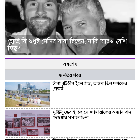
হোর্হে কি শুধুই মেসির বাবা ছিলেন, নাকি আরও বেশি
কিছু?
সবশেষ
জনপ্রিয় খবর
টানা বৃষ্টিহীন ইংল্যান্ড, ভাঙল তিন দশকের
রেকর্ড
মুক্তিযুদ্ধের ইতিহাসে জামায়াতের অধ্যায় বাদ
দেওয়ায় সমালোচনা