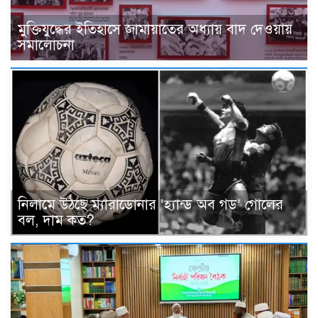
মুক্তিযুদ্ধের ইতিহাসে জামায়াতের অধ্যায় বাদ দেওয়ায়
সমালোচনা
নিলামে উঠছে ম্যারাডোনার ‘হ্যান্ড অব গড’ গোলের
বল, দাম কত?