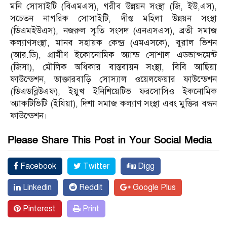
মনি সোসাইটি (বিএমএস), গরীব উন্নয়ন সংস্থা (জি, ইউ,এস),
সচেতন নাগরিক সোসাইটি, দীপ্ত মহিলা উন্নয়ন সংস্থা
(ডিএমইউএস), নজরুল স্মৃতি সংসদ (এনএসএস), ব্রতী সমাজ
কল্যাণসংস্থা, মানব সহায়ক কেন্দ্র (এমএসকে), বুরাল ভিশন
(আর.ডি), গ্রামীণ ইকোনোমিক অ্যান্ড সোশাল এডভান্সমেন্ট
(জিসা), মৌলিক অধিকার বাস্তবায়ন সংস্থা, বিবি আছিয়া
ফাউন্ডেশন, ডাক্তারবাড়ি সোস্যাল ওয়েলফেয়ার ফাউন্ডেশন
(ডিএডব্লিউএফ), ইয়ুখ ইনিশিয়েটিভ ফরসোসিও ইকনোমিক
অ্যাকটিভিটি (ইযিয়া), দিশা সমাজ কল্যাণ সংস্থা এবং মুক্তির বন্ধন
ফাউন্ডেশন।
Please Share This Post in Your Social Media
Facebook
Twitter
Digg
Linkedin
Reddit
Google Plus
Pinterest
Print