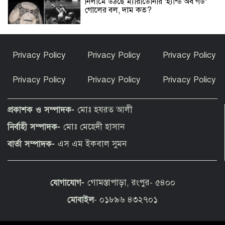
নিলামে উঠছে ম্যারাডোনার ‘হ্যান্ড অব গড’
গোলের বল, দাম কত?
রাষ্ট্রপতি নির্বাচনে অংশ নেবে জামায়াতে
Privacy Policy
Privacy Policy
Privacy Policy
ইসলামী
Privacy Policy
Privacy Policy
Privacy Policy
উপসাগরীয় দেশগুলোকে লেলিয়ে দিয়েছে
যুক্তরাষ্ট্র: ইরান
প্রকাশক ও সম্পাদক-
মোঃ হযরত আলী
নির্বাহী সম্পাদক-
মোঃ মেহেদী হাসান
হোর্হে কি শুধুই মেসির বাবা ছিলেন, নাকি
বার্তা সম্পাদক-
এস এম ইকবাল সুমন
আরও বেশি কিছু?
যোগাযোগ-
গোমস্তাপাড়া, রংপুর- ৫৪০০
হৃদয়ে সৈয়দপুর স্বেচ্ছাসেবী সামাজিক
সংগঠনের উদ্যোগে সেরা রক্তদাতাদের
মোবাইল
- ০১৮৯৬ ৪৩২৭০১
সম্মাননা প্রদান