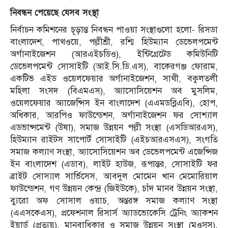
নিবন্ধন পেয়েছে যেসব সংস্থা
নির্বাচন কমিশনের চূড়ান্ত নিবন্ধন পাওয়া সংস্থাগুলো হলো- রিসডা
বাংলাদেশ, পাথওয়ে, পল্লীশ্রী, রশ্মি হিউম্যান ডেভেলপমেন্ট
অর্গানাইজেশন (আরএইচডিও), ইন্টিগ্রেটেড কমিউনিটি
ডেভেলপমেন্ট সোসাইটি (আই.সি.ডি.এস), বাকেরগঞ্জ ফোরাম,
একটিভ এইড ওয়েলফেয়ার অর্গানাইজেশন, সাথী, বকুলতলী
মহিলা সংসদ (বিএমএস), অ্যাসোসিয়েশন অব মুসলিম,
ওয়েলফেয়ার অ্যাজেন্সিস ইন বাংলাদেশ (এএমডব্লিএবি), হোপ,
অধিকার, আরপিও ফাউন্ডেশন, অর্গানাইজেশন ফর সোশ্যাল
এডভান্সমেন্ট (উষা), সমাজ উন্নয়ন পল্লী সংস্থা (এসডিআরএস),
হিউম্যান রাইটস সাপোর্ট সোসাইটি (এইচআরএসএস), সংগতি
সমাজ কল্যাণ সংস্থা, অ্যাসোসিয়েশন অব ডেভেলপমেন্ট এজেন্সিজ
ইন বাংলাদেশ (এডাব), লাইট হাউজ, রূপান্তর, সোসাইটি ফর
ব্রাইট সোস্যাল সার্ভিসেস, আবদুল মোমেন খান মেমোরিয়াল
ফাউন্ডেশন, গণ উন্নয়ন কেন্দ্র (জিইউকে), চাঁদ মানব উন্নয়ন সংস্থা,
ব্যুরো অফ সোসাল ওয়াচ, অন্তরঙ্গ সমাজ কল্যাণ সংস্থা
(এএসকেএস), প্রফেশনাল রিসার্স অ্যাডভোকেসি ট্রেনিং অ্যাকশন
ইয়ার্ড (প্রত্যয়), মানবাধিকার ও সমাজ উন্নয়ন সংস্থা (মওসুস),