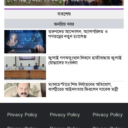
সবশেষ
জনপ্রিয় খবর
তরুণদের আন্দোলন, অ্যালগরিদম ও
গণতন্ত্রের নতুন চ্যালেঞ্জ
জুলাই গণঅভ্যুত্থান দিবসে হাতীবান্ধায় জুলাই
যোদ্ধাদের সংবর্ধনা
ম্যানচেস্টারে শিশু নির্যাতনের অভিযোগ,
কাশ্মীরের আইনসভায় ফিরলেন সাবেক মন্ত্রী
ভূরুঙ্গামারীতে মাদক সেবনের দায়ে এক
Privacy Policy
Privacy Policy
Privacy Policy
ব্যাক্তি কে বিনাশ্রম কারাদন্ড