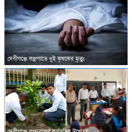
দেবীগঞ্জে বজ্রপাতে দুই কৃষকের মৃত্যু
দেবীগঞ্জে বৃক্ষরোপণ কর্মসূচির উদ্বোধন