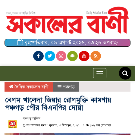
বৃহস্পতিবার, ০৬ অগাস্ট ২০২৬, ০৩:২৬ অপরাহ্ন
Toggle
navigation
দৈনিক সকালের বাণী
পঞ্চগড়
বেগম খালেদা জিয়ার রোগমুক্তি কামণায়
পঞ্চগড় পৌর বিএনপির দোয়া
পঞ্চগড় অফিস
আপলোডের সময় : বুধবার, ৩ ডিসেম্বর, ২০২৫
১৬২ জন দেখেছেন