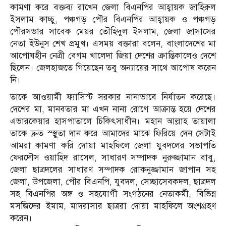
কামণা করে বক্তব্য রাখেন জেলা বিএনপির আহ্বায়ক জাহিরুল
ইসলাম কাচ্চু, পঞ্চগড় পৌর বিএনপির আহ্বায়ক ও পঞ্চগড়
পৌরসভার সাবেক মেয়র তৌহিদুল ইসলাম, জেলা জাসাসের
নেতা ইউনুস শেখ প্রমুখ। এসময় বক্তারা বলেন, বাংলাদেশের মা
আপোষহীন নেত্রী বেগম খালেদা জিয়া দেশের ক্রান্তিকালেও দেশে
ছিলেন। জেলহাজতে গিয়েছেন তবু অন্যায়ের সাথে আপোষ করেন
নি।
তাকে আওয়ামী ফ্যাসিস্ট সরকার নানাভাবে নির্যাতন করেছে।
দেশের মা, মানবতার মা এখন নানা রোগে আক্রান্ত হয়ে দেশের
এভারকেয়ার হাসপাতালে চিকিৎসাধীন। মহান আল্লাহ তায়ালা
তাকে দ্রুত স্স্থুতা দান করে আমাদের মাঝে ফিরিয়ে দেন সেটাই
আমরা কামণা করি দোয়া মাহফিলে জেলা যুবদলের সভাপতি
ফেরদৌস ওয়াহিদ রাসেল, সাধারণ সম্পাদক নুরুজ্জামান বাবু,
জেলা ছাত্রদলের সাধারণ সম্পাদক রোকনুজ্জামান জাপান সহ
জেলা, উপজেলা, পৌর বিএনপি, যুবদল, সেচ্ছাসেবকদল, ছাত্রদল
সহ বিএনপির অঙ্গ ও সহযোগী সংগঠনের নেতাকর্মী, বিভিন্ন
মসজিদের ইমাম, মাদরাসার ছাত্ররা দোয়া মাহফিলে অংশগ্রহণ
করেন।