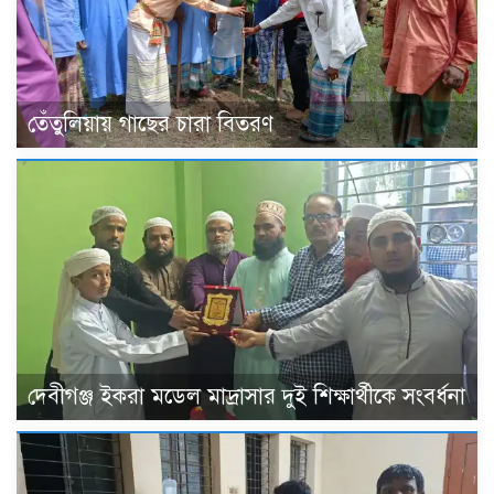
তেঁতুলিয়ায় গাছের চারা বিতরণ
দেবীগঞ্জ ইকরা মডেল মাদ্রাসার দুই শিক্ষার্থীকে সংবর্ধনা