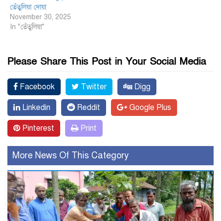
তেঁতুলিয়া দোয়া
November 30, 2025
In "তেঁতুলিয়া"
Please Share This Post in Your Social Media
Facebook
Twitter
Digg
Linkedin
Reddit
Google Plus
Pinterest
Print
More News Of This Category