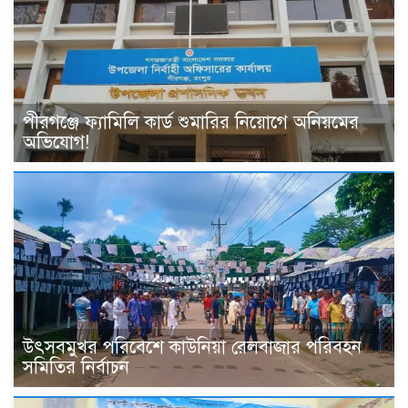
পীরগঞ্জে ফ্যামিলি কার্ড শুমারির নিয়োগে অনিয়মের
অভিযোগ!
উৎসবমুখর পরিবেশে কাউনিয়া রেলবাজার পরিবহন
সমিতির নির্বাচন