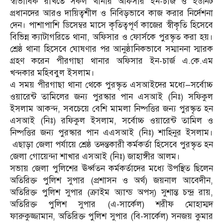
স্বাভাবিক রাখতে সকল থানার অফিসার ইন-চার্জ ও ইউনিট
প্রধানদের আরও দায়িত্বশীল ও নিবিড়ভাবে কাজ করার নির্দেশনা
দেন। পাশাপাশি ডিসেম্বর মাসে কৃতিত্বপূর্ণ কাজের স্বীকৃতি হিসেবে
বিভিন্ন ক্যাটাগরিতে থানা, অফিসার ও ফোর্সকে পুরস্কৃত করা হয়।
শ্রেষ্ঠ থানা হিসেবে ঘোষণার পর আনুষ্ঠানিকভাবে সম্মাননা স্মারক
গ্রহণ করেন পীরগাছা থানার অফিসার ইন-চার্জ এ.কে.এম
খন্দকার মহিববুল ইসলাম।
এ সময় পীরগাছা থানা থেকে পুরস্কৃত এসআইদের মধ্যে—সর্বোচ্চ
ওয়ারেন্ট তামিলের জন্য পুরস্কার পান এসআই (নিঃ) সফিকুল
ইসলাম আকন্দ, সবচেয়ে বেশি মামলা নিষ্পত্তির জন্য পুরস্কৃত হন
এসআই (নিঃ) রফিকুল ইসলাম, সর্বোচ্চ ওয়ারেন্ট তামিল ও
নিষ্পত্তির জন্য পুরস্কার পান এএসআই (নিঃ) শাহিনুর ইসলাম।
এছাড়া জেলা পর্যায়ে শ্রেষ্ঠ তদন্তকারী কর্মকর্তা হিসেবে পুরস্কৃত হন
জেলা গোয়েন্দা শাখার এসআই (নিঃ) জাহাঙ্গীর আলম।
সভায় জেলা পুলিশের ঊর্ধ্বতন কর্মকর্তাদের মধ্যে উপস্থিত ছিলেন
অতিরিক্ত পুলিশ সুপার (প্রশাসন ও অর্থ) জয়নাল আবেদীন,
অতিরিক্ত পুলিশ সুপার (ক্রাইম অ্যান্ড অপস্) সুশান্ত চন্দ্র রায়,
অতিরিক্ত পুলিশ সুপার (এ-সার্কেল) শরীফ মোহাম্মদ
ফারুকুজ্জামান, অতিরিক্ত পুলিশ সুপার (বি-সার্কেল) সনজয় কুমার