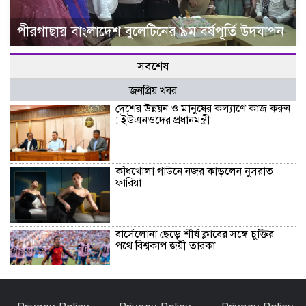
পীরগাছায় বাংলাদেশ বুলেটিনের ৯ম বর্ষপূর্তি উদযাপন
সবশেষ
জনপ্রিয় খবর
দেশের উন্নয়ন ও মানুষের কল্যাণে কাজ করুন
: ইউএনওদের প্রধানমন্ত্রী
কাঁধখোলা গাউনে নজর কাড়লেন নুসরাত
ফারিয়া
বার্সেলোনা ছেড়ে শীর্ষ ক্লাবের সঙ্গে চুক্তির
পথে বিশ্বকাপ জয়ী তারকা
তেঁতুলিয়ায় ১৬ বছরের আইনি লড়াইয় শেষে