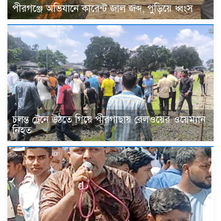
পীরগঞ্জে অভিযানে কারেন্ট জাল জব্দ, পুড়িয়ে ধ্বংস
চলন্ত ট্রেনে উঠতে গিয়ে পীরগাছায় রেলওয়ের ওয়েম্যান
নিহত