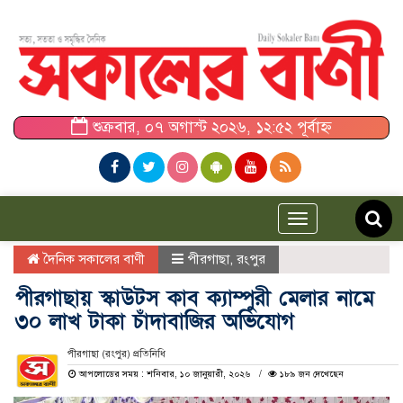
শুক্রবার, ০৭ অগাস্ট ২০২৬, ১২:৫২ পূর্বাহ্ন
Toggle
navigation
দৈনিক সকালের বাণী
পীরগাছা
,
রংপুর
পীরগাছায় স্কাউটস কাব ক্যাম্পুরী মেলার নামে
৩০ লাখ টাকা চাঁদাবাজির অভিযোগ
পীরগাছা (রংপুর) প্রতিনিধি
আপলোডের সময় : শনিবার, ১০ জানুয়ারী, ২০২৬
১৮৯ জন দেখেছেন