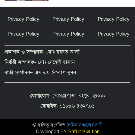
ফুলছড়িতে গাঁজাসহ ৩ জনের কারাদণ্ড
Privacy Policy
Privacy Policy
Privacy Policy
Privacy Policy
Privacy Policy
Privacy Policy
পীরগঞ্জে অভিযানে কারেন্ট জাল জব্দ, পুড়িয়ে
ধ্বংস
প্রকাশক ও সম্পাদক-
মোঃ হযরত আলী
নির্বাহী সম্পাদক-
মোঃ মেহেদী হাসান
চলন্ত ট্রেনে উঠতে গিয়ে পীরগাছায় রেলওয়ের
বার্তা সম্পাদক-
এস এম ইকবাল সুমন
ওয়েম্যান নিহত
যোগাযোগ-
গোমস্তাপাড়া, রংপুর- ৫৪০০
পাগলাপীরে খেলার মাঠের দাবিতে মানববন্ধন
মোবাইল
- ০১৮৯৬ ৪৩২৭০১
© সর্বস্বত্ব সংরক্ষিত
দৈনিক সকালের বাণী
ফুলবাড়ীতে গাঁজা সেবনের দায়ে ৩ যুবকের ৬
মাসের কারাদণ্ড
Developed BY
Rafi It Solution