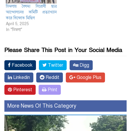
ডিমলায় বৈষম্য বিরোধী ছাত্র
আন্দোলনের কমিটি প্রত্যাখ্যান
করে বিক্ষোভ মিছিল
April 5, 2025
In "ডিমলা"
Please Share This Post in Your Social Media
Facebook
Twitter
Digg
Linkedin
Reddit
Google Plus
Pinterest
Print
More News Of This Category