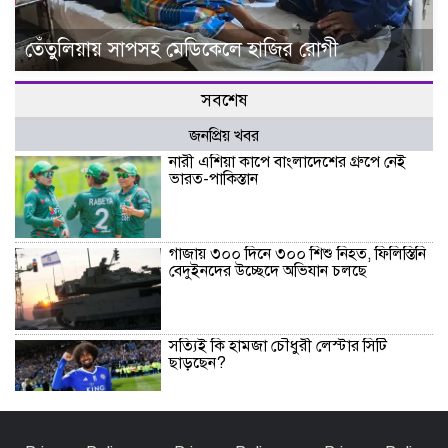
তেঁতুলিয়ায় সাপসহ মেডিকেলে হাজির রোগী
সবশেষ
জনপ্রিয় খবর
নারী এশিয়া কাপে বাংলাদেশের গ্রুপে নেই
ভারত-পাকিস্তান
গাজায় ৩০০ দিনে ৩০০ শিশু নিহত, ফিলিস্তিনি
বেদুইনদের উচ্ছেদে অভিযান চলছে
সত্যিই কি হামজা চৌধুরী লেস্টার সিটি
ছাড়ছেন?
রাণীশংকৈলে ইয়াবাসহ যুবক আটক