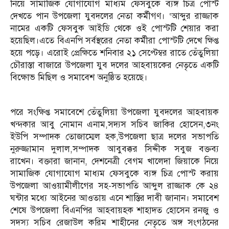
নিয়ে সামাজিক যোগাযোগ মাধ্যম ফেসবুকে ব্যঙ্গ চিত্র পোস্ট
দেখতে পান উপজেলা যুবদলের নেতা কর্মীগণ। ‘আব্দুর রাজ্জাক
নামের একটি ফেসবুক আইডি থেকে ওই পোস্টটি শেয়ার করা
হয়েছিল।এতে বিএনপি সর্বস্থরের নেতা কর্মীরা পোস্টটি দেখে ক্ষিপ্ত
হয়ে পড়ে। এরোই প্রেক্ষিতে শনিবার ২১ সেপ্টেম্বর রাতে তেঁতুলিয়া
চৌরাস্তা বাজারে উপজেলা যুব দলের আহবায়কের নেতৃতে একটি
বিক্ষোভ মিছিল ও সমাবেশ অনুষ্ঠিত হয়েছে।
পরে সংক্ষিপ্ত সমাবেশে তেঁতুলিয়া উপজেলা যুবদলের আহবায়ক
খন্দকার আবু নোমান এনাম,সদ্যস সচিব জাকির হোসেন,৩নং
ইউপি সম্পাদক তোজাম্মেল হক,উপজেলা ছাত্র দলের সভাপতি
নুরুজ্জামান দুলাল,সম্পাদক আবুবক্কর সিদ্দীক সবুজ বক্তব্য
রাখেন। বক্তারা জানান, দেশনেত্রী বেগম খালেদা জিয়াকে নিয়ে
সামাজিক যোগাযোগ মাধ্যম ফেসবুকে ব্যঙ্গ চিত্র পোস্ট করায়
উপজেলা আওয়ামীলীগের সহ-সভাপতি আব্দুল রাজ্জাক কে ২৪
ঘন্টার মধ্যে আইনের আওতায় এনে শাস্তির দাবী জানান। সমাবেশ
শেষে উপজেলা বিএনপির আহবায়হক শাহাদত হোসেন রনজু ও
সদস্য সচিব রেজাউল করিম শাহীনের নেতৃতে অঙ্গ সংগঠনের