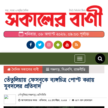
শনিবার, ০৮ অগাস্ট ২০২৬, ০৯:০০ পূর্বাহ্ন
Toggle
navigation
দৈনিক সকালের বাণী
পঞ্চগড়
,
বিএনপি
,
রাজনীতি
তেঁতুলিয়ায় ফেসবুকে ব্যঙ্গচিত্র পোস্ট করায়
যুবদলের প্রতিবাদ
তেঁতুলিয়া(পঞ্চগড়) প্রতিনিধি
আপলোডের সময় : রবিবার, ২২ সেপ্টেম্বর, ২০২৪
২৫৭ জন দেখেছেন