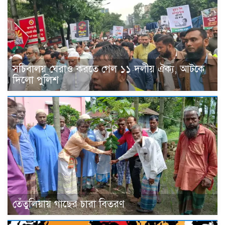
সচিবালয় ঘেরাও করতে গেল ১১ দলীয় ঐক্য, আটকে
দিলো পুলিশ
তেঁতুলিয়ায় গাছের চারা বিতরণ