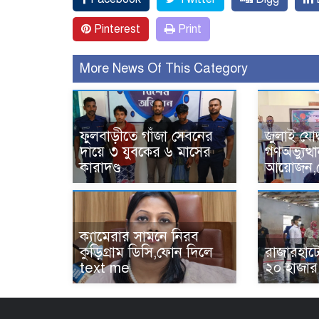
Pinterest
Print
More News Of This Category
ফুলবাড়ীতে গাঁজা সেবনের
জুলাই যোদ
দায়ে ৩ যুবকের ৬ মাসের
গণঅভ্যুত্
কারাদণ্ড
আয়োজন,ক্
‎ক্যামেরার সামনে নিরব
কুড়িগ্রাম ডিসি,ফোন দিলে
রাজারহাটে
text me
২০ হাজার