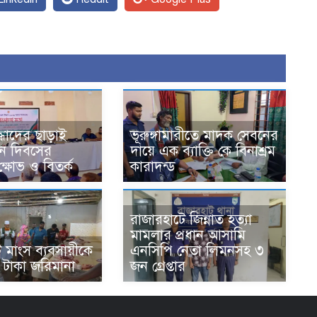
্ধাদের ছাড়াই
ভূরুঙ্গামারীতে মাদক সেবনের
থান দিবসের
দায়ে এক ব্যাক্তি কে বিনাশ্রম
ষোভ ও বিতর্ক
কারাদন্ড
রাজারহাটে জিন্নাত হত্যা
মামলার প্রধান আসামি
 মাংস ব্যবসায়ীকে
এনসিপি নেতা লিমনসহ ৩
 টাকা জরিমানা
জন গ্রেপ্তার