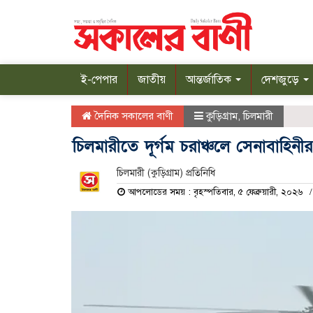
ই-পেপার
জাতীয়
আন্তর্জাতিক
দেশজুড়ে
দৈনিক সকালের বাণী
কুড়িগ্রাম
,
চিলমারী
চিলমারীতে দূর্গম চরাঞ্চলে সেনাবাহিনী
চিলমারী (কুড়িগ্রাম) প্রতিনিধি
আপলোডের সময় : বৃহস্পতিবার, ৫ ফেব্রুয়ারী, ২০২৬