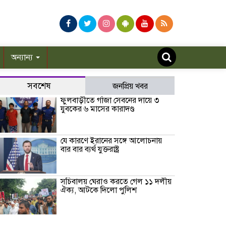
অন্যান্য
সবশেষ
জনপ্রিয় খবর
ফুলবাড়ীতে গাঁজা সেবনের দায়ে ৩
যুবকের ৬ মাসের কারাদণ্ড
যে কারণে ইরানের সঙ্গে আলোচনায়
বার বার ব্যর্থ যুক্তরাষ্ট্র
সচিবালয় ঘেরাও করতে গেল ১১ দলীয়
ঐক্য, আটকে দিলো পুলিশ
রাষ্ট্রপতি নির্বাচন ২০ আগস্ট