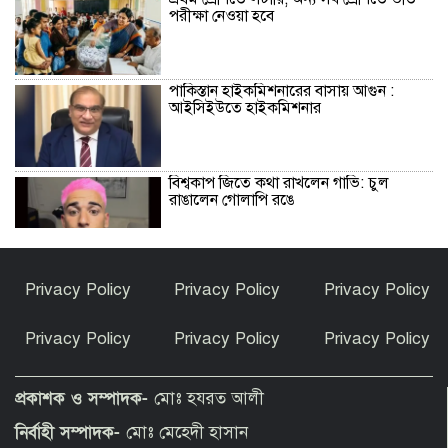
পরীক্ষা নেওয়া হবে
পাকিস্তান হাইকমিশনারের বাসায় আগুন :
আইসিইউতে হাইকমিশনার
বিশ্বকাপ জিতে কথা রাখলেন গাভি: চুল
রাঙালেন গোলাপি রঙে
সুন্দরগঞ্জে পুকুরে উদ্ধার নিখোঁজ বৃদ্ধের মরদেহ
Privacy Policy
Privacy Policy
Privacy Policy
Privacy Policy
Privacy Policy
Privacy Policy
কেন ইসলাম ধর্ম গ্রহণ করলেন ভারতীয় এই
অভিনেত্রী?
প্রকাশক ও সম্পাদক-
মোঃ হযরত আলী
নির্বাহী সম্পাদক-
মোঃ মেহেদী হাসান