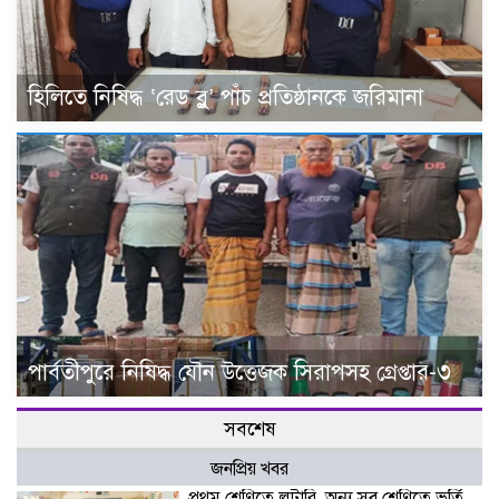
হিলিতে নিষিদ্ধ ‘রেড ব্লু’ পাঁচ প্রতিষ্ঠানকে জরিমানা
পার্বতীপুরে নিষিদ্ধ যৌন উত্তেজক সিরাপসহ গ্রেপ্তার-৩
সবশেষ
জনপ্রিয় খবর
প্রথম শ্রেণিতে লটারি, অন্য সব শ্রেণিতে ভর্তি