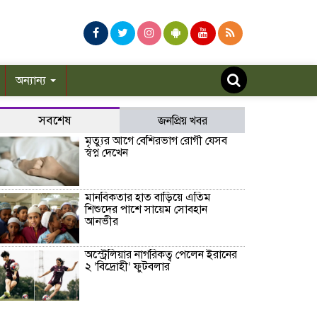
অন্যান্য
সবশেষ
জনপ্রিয় খবর
মৃত্যুর আগে বেশিরভাগ রোগী যেসব
স্বপ্ন দেখেন
মানবিকতার হাত বাড়িয়ে এতিম
শিশুদের পাশে সায়েম সোবহান
আনভীর
অস্ট্রেলিয়ার নাগরিকত্ব পেলেন ইরানের
২ ‘বিদ্রোহী’ ফুটবলার
হাসিনার বক্তব্যকে আমরা সমর্থন করি