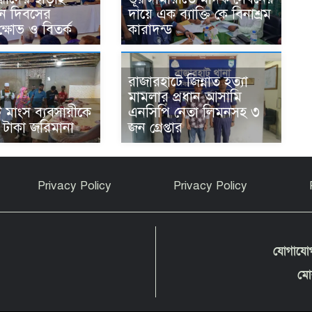
থান দিবসের
দায়ে এক ব্যাক্তি কে বিনাশ্রম
ষোভ ও বিতর্ক
কারাদন্ড
রাজারহাটে জিন্নাত হত্যা
মামলার প্রধান আসামি
 মাংস ব্যবসায়ীকে
এনসিপি নেতা লিমনসহ ৩
 টাকা জরিমানা
জন গ্রেপ্তার
Privacy Policy
Privacy Policy
যোগাযো
মো