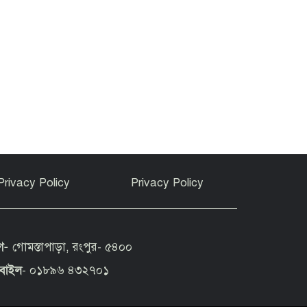
Privacy Policy
Privacy Policy
গ-
গোমস্তাপাড়া, রংপুর- ৫৪০০
বাইল
- ০১৮৯৬ ৪৩২৭০১