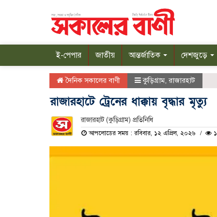
ই-পেপার
জাতীয়
আন্তর্জাতিক
দেশজুড়ে
দৈনিক সকালের বাণী
কুড়িগ্রাম
,
রাজারহাট
রাজারহাটে ট্রেনের ধাক্কায় বৃদ্ধার মৃত্যু
রাজারহাট (কুড়িগ্রাম) প্রতিনিধি
আপলোডের সময় : রবিবার, ১২ এপ্রিল, ২০২৬
১