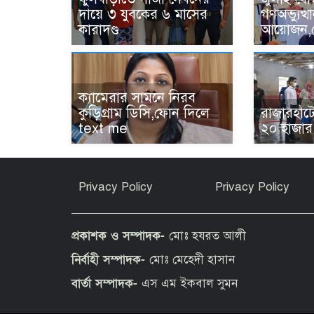
দায়ে ৩ যুবকের ৬ মাসের
গণঅভ্যুত্
কারাদণ্ড
আয়োজন,ক্
‎ক্যামেরার সামনে নিরব
কুড়িগ্রাম ডিসি,ফোন দিলে
রাজারহাটে
text me
২০ হাজার
Privacy Policy
Privacy Policy
প্রকাশক ও সম্পাদক-
মোঃ হযরত আলী
নির্বাহী সম্পাদক-
মোঃ মেহেদী হাসান
বার্তা সম্পাদক-
এস এম ইকবাল সুমন