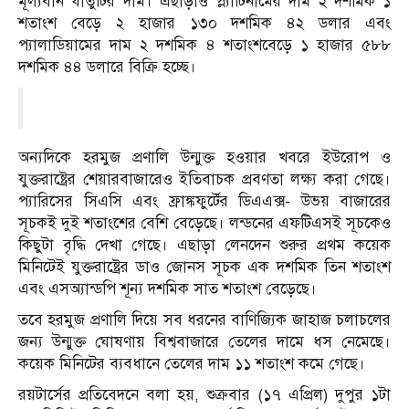
মূল্যবান ধাতুটির দাম। এছাড়াও প্ল্যাটিনামের দাম ২ দশমিক ১
শতাংশ বেড়ে ২ হাজার ১৩০ দশমিক ৪২ ডলার এবং
প্যালাডিয়ামের দাম ২ দশমিক ৪ শতাংশবেড়ে ১ হাজার ৫৮৮
দশমিক ৪৪ ডলারে বিক্রি হচ্ছে।
অন্যদিকে হরমুজ প্রণালি উন্মুক্ত হওয়ার খবরে ইউরোপ ও
যুক্তরাষ্ট্রের শেয়ারবাজারেও ইতিবাচক প্রবণতা লক্ষ্য করা গেছে।
প্যারিসের সিএসি এবং ফ্রাঙ্কফুর্টের ডিএএক্স- উভয় বাজারের
সূচকই দুই শতাংশের বেশি বেড়েছে। লন্ডনের এফটিএসই সূচকেও
কিছুটা বৃদ্ধি দেখা গেছে। এছাড়া লেনদেন শুরুর প্রথম কয়েক
মিনিটেই যুক্তরাষ্ট্রের ডাও জোনস সূচক এক দশমিক তিন শতাংশ
এবং এসঅ্যান্ডপি শূন্য দশমিক সাত শতাংশ বেড়েছে।
তবে হরমুজ প্রণালি দিয়ে সব ধরনের বাণিজ্যিক জাহাজ চলাচলের
জন্য উন্মুক্ত ঘোষণায় বিশ্ববাজারে তেলের দামে ধস নেমেছে।
কয়েক মিনিটের ব্যবধানে তেলের দাম ১১ শতাংশ কমে গেছে।
রয়টার্সের প্রতিবেদনে বলা হয়, শুক্রবার (১৭ এপ্রিল) দুপুর ১টা