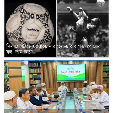
নিলামে উঠছে ম্যারাডোনার ‘হ্যান্ড অব গড’ গোলের
বল, দাম কত?