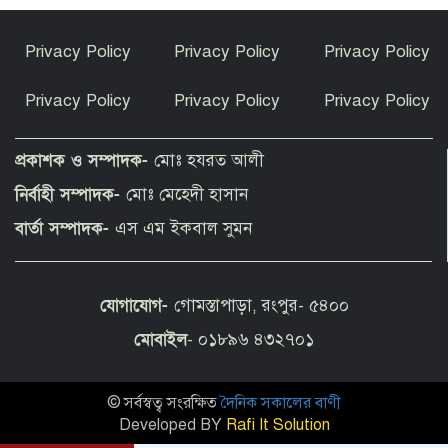
হোর্হে কি শুধুই মেসির বাবা ছিলেন, নাকি
Privacy Policy
Privacy Policy
Privacy Policy
আরও বেশি কিছু?
Privacy Policy
Privacy Policy
Privacy Policy
হৃদয়ে সৈয়দপুর স্বেচ্ছাসেবী সামাজিক
সংগঠনের উদ্যোগে সেরা রক্তদাতাদের
প্রকাশক ও সম্পাদক-
মোঃ হযরত আলী
সম্মাননা প্রদান
নির্বাহী সম্পাদক-
মোঃ মেহেদী হাসান
আমার সঙ্গে বিয়ে নয়, হয়তো স্বপ্নের বাসর
বার্তা সম্পাদক-
এস এম ইকবাল সুমন
হয়েছিল: শাবনূর
যোগাযোগ-
গোমস্তাপাড়া, রংপুর- ৫৪০০
দেশের উন্নয়ন ও মানুষের কল্যাণে কাজ করুন
: ইউএনওদের প্রধানমন্ত্রী
মোবাইল
- ০১৮৯৬ ৪৩২৭০১
© সর্বস্বত্ব সংরক্ষিত
দৈনিক সকালের বাণী
কাঁধখোলা গাউনে নজর কাড়লেন নুসরাত
ফারিয়া
Developed BY
Rafi It Solution