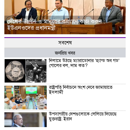
দেশের উন্নয়ন ও মানুষের কল্যাণে কাজ করুন :
ইউএনওদের প্রধানমন্ত্রী
সবশেষ
জনপ্রিয় খবর
নিলামে উঠছে ম্যারাডোনার ‘হ্যান্ড অব গড’
গোলের বল, দাম কত?
রাষ্ট্রপতি নির্বাচনে অংশ নেবে জামায়াতে
ইসলামী
উপসাগরীয় দেশগুলোকে লেলিয়ে দিয়েছে
যুক্তরাষ্ট্র: ইরান