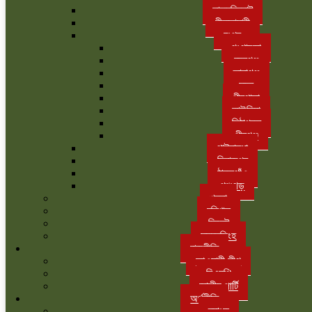
লালমনিরহাট
নীলফামারী
রংপুর
গংগাচড়া
বদরগঞ্জ
তারাগঞ্জ
সদর
পীরগাছা
কাউনিয়া
মিঠাপুকুর
পীরগঞ্জ
গাইবান্ধা
দিনাজপুর
ঠাকুরগাঁও
পঞ্চগড়
খুলনা
বরিশাল
সিলেট
ময়মনসিংহ
রাজনীতি
আওয়ামী লীগ
বিএনপি
জাতীয় পার্টি
অর্থনীতি
ব্যাংক