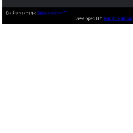
© সর্বস্বত্ব সংরক্ষিত
দৈনিক সকালের বাণী
Developed BY
Rafi It Solution