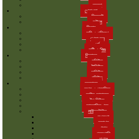
ব্যবসা
খেলাধুলা
ক্রিকেট
ফুটবল
ফিচার
কৃষি ও পরিবেশ
গণমাধ্যম
ধর্ম
নারী ও শিশু
বিনোদন
হলিউড
টালিউড
ঢালিউড
বলিউড
অন্যান্য
তথ্য ও প্রযুক্তি
আইন-আদালত
টপ নিউজ
আলোচিত খবর
লাইফস্টাইল
রূপকথা
ফ্যাশন
খাবার
গৃহস্থালি