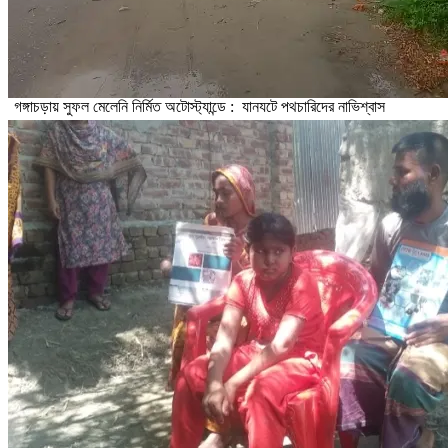
গঙ্গাচড়ায় সুফল মেলেনি নির্মিত অটোস্ট্যান্ডে : যানযটে পথচারিদের নাভিশ্বাস