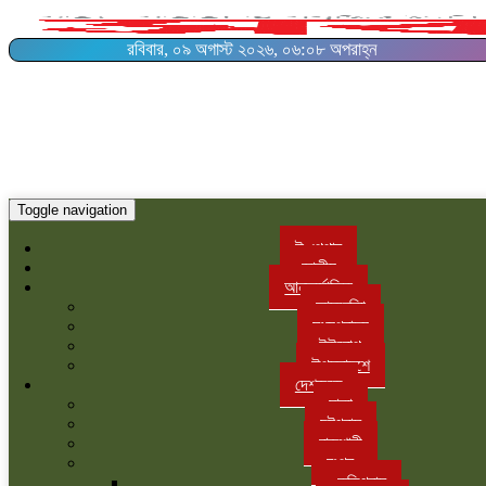
রবিবার, ০৯ অগাস্ট ২০২৬, ০৬:০৮ অপরাহ্ন
Toggle navigation
ই-পেপার
জাতীয়
আন্তর্জাতিক
আমরেকিা
মধ্যপ্রাচ্য
ইউরোপ
উপমহাদশে
দেশজুড়ে
ঢাকা
চট্টগ্রাম
রাজশাহী
রংপুর
কুড়িগ্রাম