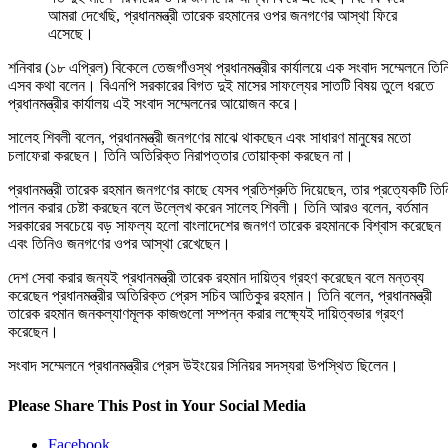
আমরা দেখেছি, প্রধানমন্ত্রী তারেক রহমানের ওপর জনগণের আস্থা ফিরে
এসেছে।
শনিবার (১৮ এপ্রিল) বিকেলে তেজগাঁওস্থ প্রধানমন্ত্রীর কার্যালয়ে এক সংবাদ সম্মেলনে তিন
এসব কথা বলেন। বিএনপি সরকারের বিগত দুই মাসের সাফল্যের সাতটি বিষয় তুলে ধরতে
প্রধানমন্ত্রীর কার্যালয় এই সংবাদ সম্মেলনের আয়োজন করে।
সালেহ শিবলী বলেন, প্রধানমন্ত্রী জনগণের মাঝে থাকছেন এবং সাধারণ মানুষের মতো
চলাফেরা করছেন। তিনি অতিরিক্ত নিরাপত্তার তোয়াক্কা করছেন না।
প্রধানমন্ত্রী তারেক রহমান জনগণের কাছে যেসব প্রতিশ্রুতি দিয়েছেন, তার প্রত্যেকটি তিন
পালন করার চেষ্টা করছেন বলে উল্লেখ করেন সালেহ শিবলী। তিনি আরও বলেন, বর্তমান
সরকারের সবচেয়ে বড় সাফল্য হলো বাংলাদেশের জনগণ তারেক রহমানকে বিশ্বাস করেছেন
এবং তিনিও জনগণের ওপর আস্থা রেখেছেন।
দেশ সেবা করার জন্যই প্রধানমন্ত্রী তারেক রহমান দায়িত্ব গ্রহণ করেছেন বলে মন্তব্য
করেছেন প্রধানমন্ত্রীর অতিরিক্ত প্রেস সচিব আতিকুর রহমান। তিনি বলেন, প্রধানমন্ত্রী
তারেক রহমান জনকল্যাণমূলক কাজগুলো সম্পন্ন করার লক্ষ্যেই দায়িত্বভার গ্রহণ
করেছেন।
সংবাদ সম্মেলনে প্রধানমন্ত্রীর প্রেস উইংয়ের সিনিয়র সদস্যরা উপস্থিত ছিলেন।
Please Share This Post in Your Social Media
Facebook