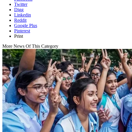
Twitter
Digg
Linkedin
Reddit
Google Plus
Pinterest
Print
More News Of This Category