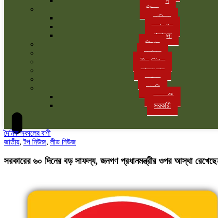
বাগান
শিক্ষা
সাহিত্য
ক্যাম্পাস
পড়াশুনা
বিশেষ
মতামত
লীড নিউজ
সাক্ষাৎকার
স্বাস্থ্য
চাকরি
বেসরকারী
সরকারী
দৈনিক সকালের বাণী
জাতীয়
,
টপ নিউজ
,
লীড নিউজ
সরকারের ৬০ দিনের বড় সাফল্য, জনগণ প্রধানমন্ত্রীর ওপর আস্থা রেখেছে