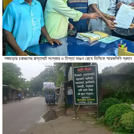
গঙ্গাচড়ায় চরাঞ্চলের রাস্তাঘাট সংস্কার ও তিস্তা ভাঙন রোধে ডিসিকে স্মারকলিপি প্রদান