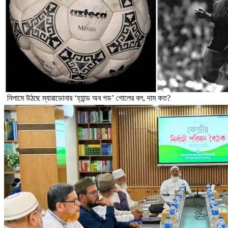
নিলামে উঠছে ম্যারাডোনার ‘হ্যান্ড অব গড’ গোলের বল, দাম কত?