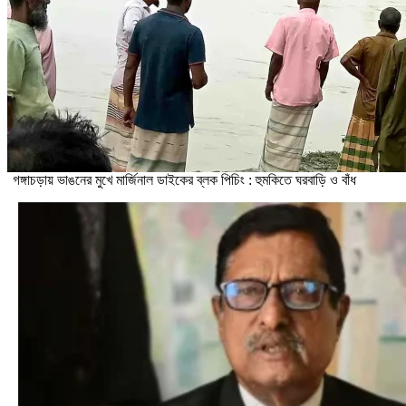
গঙ্গাচড়ায় ভাঙনের মুখে মার্জিনাল ডাইকের ব্লক পিচিং : হুমকিতে ঘরবাড়ি ও বাঁধ