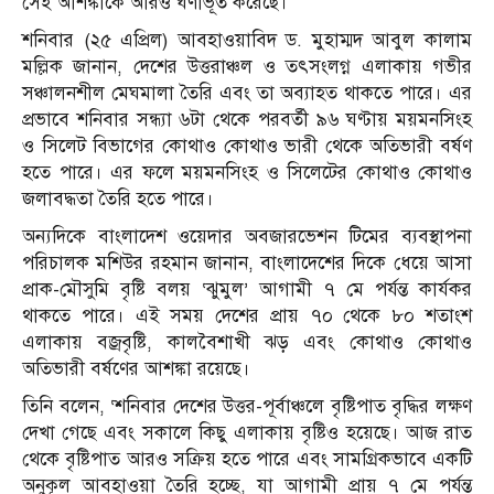
সেই আশঙ্কাকে আরও ঘণীভূত করেছে।
শনিবার (২৫ এপ্রিল) আবহাওয়াবিদ ড. মুহাম্মদ আবুল কালাম
মল্লিক জানান, দেশের উত্তরাঞ্চল ও তৎসংলগ্ন এলাকায় গভীর
সঞ্চালনশীল মেঘমালা তৈরি এবং তা অব্যাহত থাকতে পারে। এর
প্রভাবে শনিবার সন্ধ্যা ৬টা থেকে পরবর্তী ৯৬ ঘণ্টায় ময়মনসিংহ
ও সিলেট বিভাগের কোথাও কোথাও ভারী থেকে অতিভারী বর্ষণ
হতে পারে। এর ফলে ময়মনসিংহ ও সিলেটের কোথাও কোথাও
জলাবদ্ধতা তৈরি হতে পারে।
অন্যদিকে বাংলাদেশ ওয়েদার অবজারভেশন টিমের ব্যবস্থাপনা
পরিচালক মশিউর রহমান জানান, বাংলাদেশের দিকে ধেয়ে আসা
প্রাক-মৌসুমি বৃষ্টি বলয় ‘ঝুমুল’ আগামী ৭ মে পর্যন্ত কার্যকর
থাকতে পারে। এই সময় দেশের প্রায় ৭০ থেকে ৮০ শতাংশ
এলাকায় বজ্রবৃষ্টি, কালবৈশাখী ঝড় এবং কোথাও কোথাও
অতিভারী বর্ষণের আশঙ্কা রয়েছে।
তিনি বলেন, ‘শনিবার দেশের উত্তর-পূর্বাঞ্চলে বৃষ্টিপাত বৃদ্ধির লক্ষণ
দেখা গেছে এবং সকালে কিছু এলাকায় বৃষ্টিও হয়েছে। আজ রাত
থেকে বৃষ্টিপাত আরও সক্রিয় হতে পারে এবং সামগ্রিকভাবে একটি
অনুকূল আবহাওয়া তৈরি হচ্ছে, যা আগামী প্রায় ৭ মে পর্যন্ত