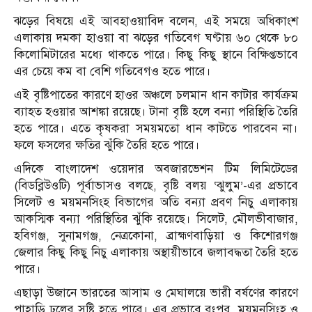
ঝড়ের বিষয়ে এই আবহাওয়াবিদ বলেন, এই সময়ে অধিকাংশ
এলাকায় দমকা হাওয়া বা ঝড়ের গতিবেগ ঘণ্টায় ৬০ থেকে ৮০
কিলোমিটারের মধ্যে থাকতে পারে। কিছু কিছু স্থানে বিক্ষিপ্তভাবে
এর চেয়ে কম বা বেশি গতিবেগও হতে পারে।
এই বৃষ্টিপাতের কারণে হাওর অঞ্চলে চলমান ধান কাটার কার্যক্রম
ব্যাহত হওয়ার আশঙ্কা রয়েছে। টানা বৃষ্টি হলে বন্যা পরিস্থিতি তৈরি
হতে পারে। এতে কৃষকরা সময়মতো ধান কাটতে পারবেন না।
ফলে ফসলের ক্ষতির ঝুঁকি তৈরি হতে পারে।
এদিকে বাংলাদেশ ওয়েদার অবজারভেশন টিম লিমিটেডের
(বিডব্লিউওটি) পূর্বাভাসও বলছে, বৃষ্টি বলয় ‘ঝুলুম’-এর প্রভাবে
সিলেট ও ময়মনসিংহ বিভাগের অতি বন্যা প্রবণ নিচু এলাকায়
আকস্মিক বন্যা পরিস্থিতির ঝুঁকি রয়েছে। সিলেট, মৌলভীবাজার,
হবিগঞ্জ, সুনামগঞ্জ, নেত্রকোনা, ব্রাহ্মণবাড়িয়া ও কিশোরগঞ্জ
জেলার কিছু কিছু নিচু এলাকায় অস্থায়ীভাবে জলাবদ্ধতা তৈরি হতে
পারে।
এছাড়া উজানে ভারতের আসাম ও মেঘালয়ে ভারী বর্ষণের কারণে
পাহাড়ি ঢলের সৃষ্টি হতে পারে। এর প্রভাবে রংপুর, ময়মনসিংহ ও