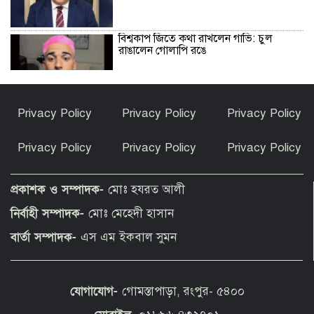
বিশ্বকাপ জিতে কথা রাখলেন গাভি: চুল
রাঙালেন গোলাপি রঙে
সুন্দরগঞ্জে পুকুরে উদ্ধার নিখোঁজ বৃদ্ধের মরদেহ
Privacy Policy
Privacy Policy
Privacy Policy
Privacy Policy
Privacy Policy
Privacy Policy
কেন ইসলাম ধর্ম গ্রহণ করলেন ভারতীয় এই
অভিনেত্রী?
প্রকাশক ও সম্পাদক-
মোঃ হযরত আলী
নির্বাহী সম্পাদক-
মোঃ মেহেদী হাসান
পীরগাছায় বাংলাদেশ বুলেটিনের ৯ম বর্ষপূর্তি
বার্তা সম্পাদক-
এস এম ইকবাল সুমন
উদযাপন
যোগাযোগ-
গোমস্তাপাড়া, রংপুর- ৫৪০০
ফুলছড়িতে গাঁজাসহ ৩ জনের কারাদণ্ড