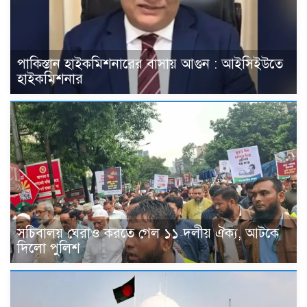
পাকিস্তান হাইকমিশনারের বাসায় আগুন : আইসিইউতে
হাইকমিশনার
সচিবালয় ঘেরাও করতে গেল ১১ দলীয় ঐক্য, আটকে
দিলো পুলিশ