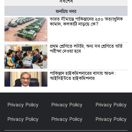
সবশেষ
জনপ্রিয় খবর
ভারত সীমান্তে পাকিস্তানের ২৫০ অত্যাধুনিক
কামান, কলকাঠি নাড়ছে কে?
প্রথম শ্রেণিতে লটারি, অন্য সব শ্রেণিতে ভর্তি
পরীক্ষা নেওয়া হবে
পাকিস্তান হাইকমিশনারের বাসায় আগুন :
আইসিইউতে হাইকমিশনার
বিশ্বকাপ জিতে কথা রাখলেন গাভি: চুল
Privacy Policy
Privacy Policy
Privacy Policy
রাঙালেন গোলাপি রঙে
Privacy Policy
Privacy Policy
Privacy Policy
সুন্দরগঞ্জে পুকুরে উদ্ধার নিখোঁজ বৃদ্ধের মরদেহ