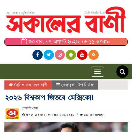
শুক্রবার, ০৭ অগাস্ট ২০২৬, ০৪:১১ অপরাহ্ন
Toggle
navigation
দৈনিক সকালের বাণী
খেলাধুলা
,
টপ নিউজ
২০২৬ বিশ্বকাপ জিতবে মেক্সিকো!
স্পোর্টস ডেস্ক
আপলোডের সময় : সোমবার, ৪ মে, ২০২৬
১০২ জন দেখেছেন