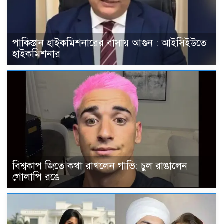
পাকিস্তান হাইকমিশনারের বাসায় আগুন : আইসিইউতে
হাইকমিশনার
বিশ্বকাপ জিতে কথা রাখলেন গাভি: চুল রাঙালেন
গোলাপি রঙে