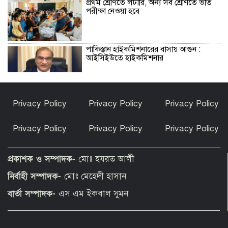
প্রথম শ্রেণিতে লটারি, অন্য সব শ্রেণিতে ভর্তি
পরীক্ষা নেওয়া হবে
পাকিস্তান হাইকমিশনারের বাসায় আগুন :
আইসিইউতে হাইকমিশনার
বিশ্বকাপ জিতে কথা রাখলেন গাভি: চুল
Privacy Policy
Privacy Policy
Privacy Policy
রাঙালেন গোলাপি রঙে
Privacy Policy
Privacy Policy
Privacy Policy
সুন্দরগঞ্জে পুকুরে উদ্ধার নিখোঁজ বৃদ্ধের মরদেহ
প্রকাশক ও সম্পাদক-
মোঃ হযরত আলী
নির্বাহী সম্পাদক-
মোঃ মেহেদী হাসান
কেন ইসলাম ধর্ম গ্রহণ করলেন ভারতীয় এই
বার্তা সম্পাদক-
এস এম ইকবাল সুমন
অভিনেত্রী?