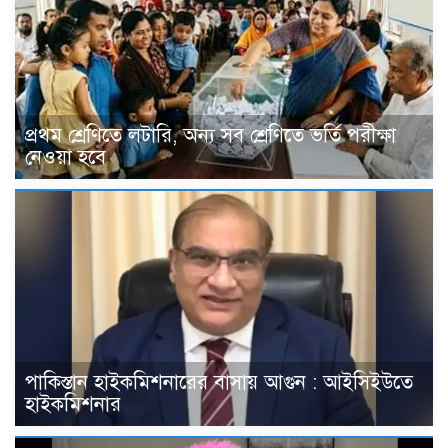
প্রথম শ্রেণিতে লটারি, অন্য সব শ্রেণিতে ভর্তি পরীক্ষা
নেওয়া হবে
পাকিস্তান হাইকমিশনারের বাসায় আগুন : আইসিইউতে
হাইকমিশনার