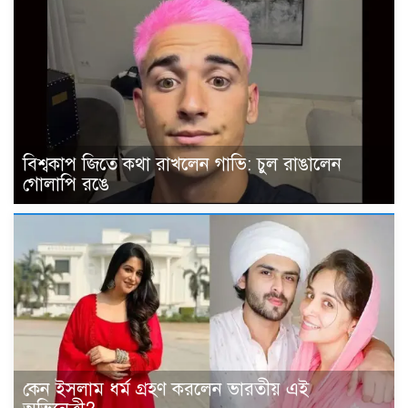
বিশ্বকাপ জিতে কথা রাখলেন গাভি: চুল রাঙালেন
গোলাপি রঙে
কেন ইসলাম ধর্ম গ্রহণ করলেন ভারতীয় এই