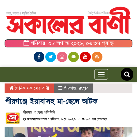
শনিবার, ০৮ অগাস্ট ২০২৬, ০৬:৩৭ পূর্বাহ্ন
Toggle
navigation
দৈনিক সকালের বাণী
পীরগঞ্জ
,
রংপুর
পীরগঞ্জে ইয়াবাসহ মা-ছেলে আটক
পীরগঞ্জ (রংপুর) প্রতিনিধি
আপলোডের সময় : শনিবার, ৯ মে, ২০২৬
১০৫ জন দেখেছেন