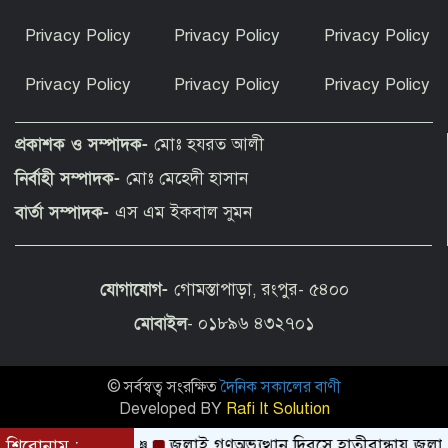
ভূরুঙ্গামারীতে মাদক সেবনের দায়ে এক
Privacy Policy
Privacy Policy
Privacy Policy
ব্যাক্তি কে বিনাশ্রম কারাদন্ড
Privacy Policy
Privacy Policy
Privacy Policy
কফি, সংস্কৃতি ও বিনোদনের মেলবন্ধনে ক্যাফে
আমাজনের উদ্বোধন
প্রকাশক ও সম্পাদক-
মোঃ হযরত আলী
নির্বাহী সম্পাদক-
মোঃ মেহেদী হাসান
তুমি নগ্ন হয়েছিলে-সানিকে বাবা-মা
বার্তা সম্পাদক-
এস এম ইকবাল সুমন
যোগাযোগ-
গোমস্তাপাড়া, রংপুর- ৫৪০০
বোচাগঞ্জে নানা আয়োজনে জুলাই গণঅভ্যুত্থান
দিবস পালিত
মোবাইল
- ০১৮৯৬ ৪৩২৭০১
© সর্বস্বত্ব সংরক্ষিত
দৈনিক সকালের বাণী
৫ ট্রিলিয়ন ডলারের লক্ষ্য অর্জনে সমন্বিত
কৌশল নিয়েছে ভারত
Developed BY
Rafi It Solution
রের নতুন চ্যালেঞ্জ
শিরোনাম :
জুলাই গণঅভ্যুত্থান দিবসে হাতীবান্ধায় জুলাই যোদ