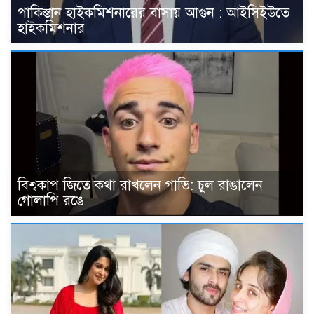
পাকিস্তান হাইকমিশনারের বাসায় আগুন : আইসিইউতে
হাইকমিশনার
বিশ্বকাপ জিতে কথা রাখলেন গাভি: চুল রাঙালেন
গোলাপি রঙে