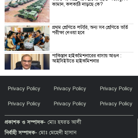
কামান, কলকাঠি নাড়ছে কে?
প্রথম শ্রেণিতে লটারি, অন্য সব শ্রেণিতে ভর্তি
পরীক্ষা নেওয়া হবে
পাকিস্তান হাইকমিশনারের বাসায় আগুন :
আইসিইউতে হাইকমিশনার
বিশ্বকাপ জিতে কথা রাখলেন গাভি: চুল
Privacy Policy
Privacy Policy
Privacy Policy
রাঙালেন গোলাপি রঙে
Privacy Policy
Privacy Policy
Privacy Policy
সুন্দরগঞ্জে পুকুরে উদ্ধার নিখোঁজ বৃদ্ধের মরদেহ
প্রকাশক ও সম্পাদক-
মোঃ হযরত আলী
নির্বাহী সম্পাদক-
মোঃ মেহেদী হাসান