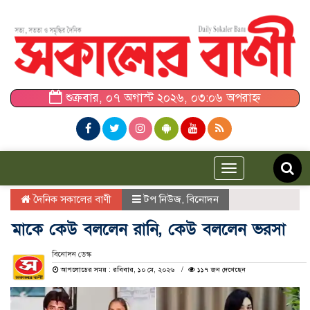
শুক্রবার, ০৭ অগাস্ট ২০২৬, ০৩:০৬ অপরাহ্ন
Toggle
navigation
দৈনিক সকালের বাণী
টপ নিউজ
,
বিনোদন
মাকে কেউ বললেন রানি, কেউ বললেন ভরসা
বিনোদন ডেস্ক
আপলোডের সময় : রবিবার, ১০ মে, ২০২৬
১১৭ জন দেখেছেন