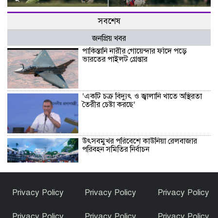
সবশেষ
জনপ্রিয় খবর
পাকিস্তানি নারীর গোয়েন্দার ফাঁদে পড়ে
ভারতের পাইলট গ্রেপ্তার
‘একটি চক্র বিদ্যুৎ ও জ্বালানি খাতে অস্থিরতা
তৈরীর চেষ্টা করছে’
উৎসবমুখর পরিবেশে কাউনিয়া রেলবাজার
পরিবহন সমিতির নির্বাচন
অ্যামেচার ফাইটারদের দাপটে উত্তাল জুলকান
Privacy Policy
Privacy Policy
Privacy Policy
ইনডোর অ্যারেনা
Privacy Policy
Privacy Policy
Privacy Policy