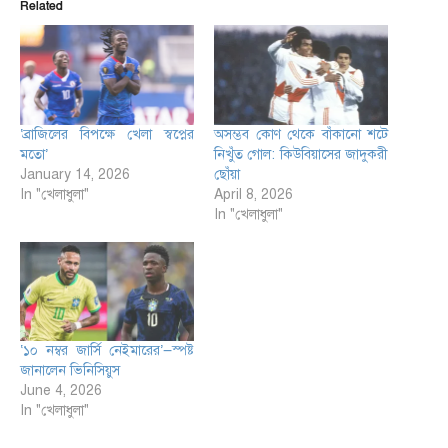
Related
‘ব্রাজিলের বিপক্ষে খেলা স্বপ্নের
অসম্ভব কোণ থেকে বাঁকানো শটে
মতো’
নিখুঁত গোল: কিউবিয়াসের জাদুকরী
January 14, 2026
ছোঁয়া
In "খেলাধুলা"
April 8, 2026
In "খেলাধুলা"
‘১০ নম্বর জার্সি নেইমারের’—স্পষ্ট
জানালেন ভিনিসিয়ুস
June 4, 2026
In "খেলাধুলা"