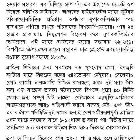
হওয়ার মহারণ। সব মিলিয়ে গ্রুপ ‘সি’-এর এই শেষ ম্যাচটি রূপ
নিয়েছে অলিখিত ফাইনালে। আজকের হাইভোল্টেজ ম্যাচে ফুটবল
পরিসংখ্যানভিত্তিক প্রতিষ্ঠান ‘অপটা’র সুপারকম্পিউটার স্পষ্ট
ব্যবধানে এগিয়ে রাখছে পাঁচবারের বিশ্বচ্যাম্পিয়নদের। প্রায় ২৫
হাজার প্রাক-ম্যাচ সিমুলেশন বিশ্লেষণ করে সুপারকম্পিউটার
জানিয়েছে, এই ম্যাচে ব্রাজিলের জয়ের সম্ভাবনা ৬৯.৬%।
বিপরীতে স্কটল্যান্ডের জয়ের সম্ভাবনা মাত্র ১২.২% এবং ম্যাচটি ড্র
হওয়ার সুযোগ রয়েছে ১৮.২%।
ব্রাজিল শিবিরের জন্য সবচেয়ে বড় সুসংবাদ হলো, ইনজুরি
কাটিয়ে মাঠে ফিরছেন দলের প্রাণভোমরা নেইমার। সেলেসাও
কোচ কার্লো আনচেলত্তি নিশ্চিত করেছেন, প্রথম দুই ম্যাচ মিস
করা এই সান্তোস তারকা স্কটল্যান্ডের বিপক্ষে পুরো ৯০ মিনিট
খেলার জন্য সম্পূর্ণ ফিট আছেন। নেইমারের অন্তর্ভুক্তি ব্রাজিলের
আক্রমণভাগকে আরও শক্তিশালী করবে সন্দেহ নেই। গ্রুপ ‘সি’-
এর বর্তমান পরিস্থিতি দুই দলের জন্যই বেশ সমীকরণপূর্ণ। ব্রাজিল
প্রথম ম্যাচে মরক্কোর সাথে ১-১ গোলে ড্র করার পর, দ্বিতীয় ম্যাচে
হাইতিকে ৩-০ ব্যবধানে উড়িয়ে দিয়ে ছন্দে ফিরেছে সেলেসাওরা।
গ্রুপ চ্যাম্পিয়ন হিসেবে শেষ ৩২-এ পা রাখতে হলে ব্রাজিলকে