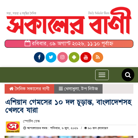
রবিবার, ০৯ অগাস্ট ২০২৬, ১১:১০ পূর্বাহ্ন
Toggle
navigation
দৈনিক সকালের বাণী
খেলাধুলা
,
টপ নিউজ
এশিয়ান গেমসের ১০ দল চূড়ান্ত, বাংলাদেশসহ
খেলবে যারা
স্পোর্টস ডেস্ক
আপলোডের সময় : শনিবার, ৬ জুন, ২০২৬
৯০ জন দেখেছেন