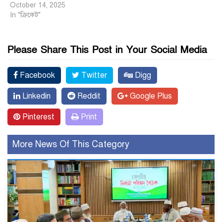
October 14, 2025
In "ক্রিকেট"
Please Share This Post in Your Social Media
Facebook
Twitter
Digg
Linkedin
Reddit
Google Plus
Pinterest
Print
More News Of This Category