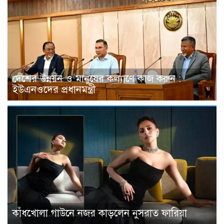
দেশের উন্নয়ন ও মানুষের কল্যাণে কাজ করুন :
ইউএনওদের প্রধানমন্ত্রী
কাঁধখোলা গাউনে নজর কাড়লেন নুসরাত ফারিয়া