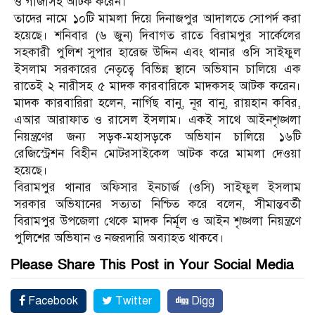
ও গাঁজাসহ আটক করেন।
তাদের নামে ১০টি মামলা দিয়ে দিনাজপুর আদালতে সোপর্দ করা
হয়েছে। শনিবার (৬ জুন) দিবাগত রাতে বিরামপুর সার্কেলের
সহকারী পুলিশ সুপার হারেজ উদ্দিন এবং থানার ওসি সাইফুল
ইসলাম সরকারের নেতৃত্বে বিভিন্ন স্থানে অভিযান চালিয়ে এক
রাতেই ২ নারীসহ ৫ মাদক কারবারিকে মাদকসহ আটক করেন।
মাদক কারবারিরা হলেন, নার্গিছ বানু, নূর বানু, রায়হান কবির,
এআর আরাফাত ও রাসেল ইসলাম। একই সাথে আইনশৃঙ্খলা
নিয়ন্ত্রণের জন্য সড়ক-মহাসড়কে অভিযান চালিয়ে ১৬টি
রেজিস্ট্রেশন বিহীন মোটরসাইকেল আটক করে মামলা দেওয়া
হয়েছে।
বিরামপুর থানার অফিসার ইনচার্জ (ওসি) সাইফুল ইসলাম
সরকার অভিযানের সত্যতা নিশ্চিত করে বলেন, সীমান্তবর্তী
বিরামপুর উপজেলা থেকে মাদক নির্মূল ও আইন শৃঙ্খলা নিয়ন্ত্রণে
পুলিশের অভিযান ও নজরদারি অব্যাহত থাকবে।
Please Share This Post in Your Social Media
Facebook
Twitter
Digg