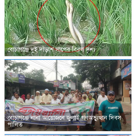
বোচাগঞ্জে দুই দাঁড়াশ সাপের বিরল দৃশ্য
বোচাগঞ্জে নানা আয়োজনে জুলাই গণঅভ্যুত্থান দিবস
পালিত