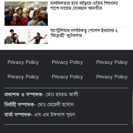
মানবিকতার হাত বাড়িয়ে এতিম শিশুদের
পাশে সায়েম সোবহান আনভীর
অস্ট্রেলিয়ার নাগরিকত্ব পেলেন ইরানের ২
‘বিদ্রোহী’ ফুটবলার
হাসিনার বক্তব্যকে আমরা সমর্থন করি না :
Privacy Policy
Privacy Policy
Privacy Policy
ভারত
Privacy Policy
Privacy Policy
Privacy Policy
দেশে ফিরে বিচারের মুখোমুখি হতে প্রস্তুত
সাকিব আল হাসান
প্রকাশক ও সম্পাদক-
মোঃ হযরত আলী
নির্বাহী সম্পাদক-
মোঃ মেহেদী হাসান
নারী এশিয়া কাপে বাংলাদেশের গ্রুপে নেই
বার্তা সম্পাদক-
এস এম ইকবাল সুমন
ভারত-পাকিস্তান