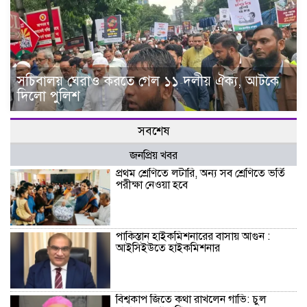
সচিবালয় ঘেরাও করতে গেল ১১ দলীয় ঐক্য, আটকে
দিলো পুলিশ
সবশেষ
জনপ্রিয় খবর
প্রথম শ্রেণিতে লটারি, অন্য সব শ্রেণিতে ভর্তি
পরীক্ষা নেওয়া হবে
পাকিস্তান হাইকমিশনারের বাসায় আগুন :
আইসিইউতে হাইকমিশনার
বিশ্বকাপ জিতে কথা রাখলেন গাভি: চুল