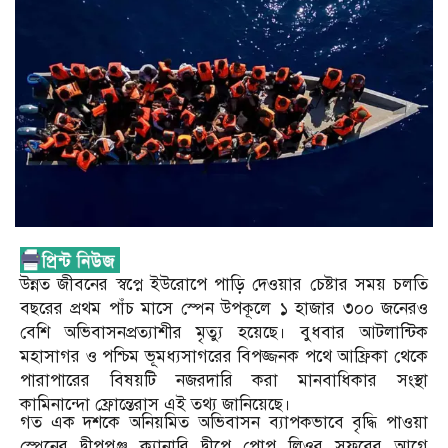
উন্নত জীবনের স্বপ্নে ইউরোপে পাড়ি দেওয়ার চেষ্টার সময় চলতি
বছরের প্রথম পাঁচ মাসে স্পেন উপকূলে ১ হাজার ৩০০ জনেরও
বেশি অভিবাসনপ্রত্যাশীর মৃত্যু হয়েছে। বুধবার আটলান্টিক
মহাসাগর ও পশ্চিম ভূমধ্যসাগরের বিপজ্জনক পথে আফ্রিকা থেকে
পারাপারের বিষয়টি নজরদারি করা মানবাধিকার সংস্থা
কামিনান্দো ফ্রোন্তেরাস এই তথ্য জানিয়েছে।
গত এক দশকে অনিয়মিত অভিবাসন ব্যাপকভাবে বৃদ্ধি পাওয়া
স্পেনের দ্বীপপুঞ্জ ক্যানারি দ্বীপে পোপ লিওর সফরের আগে