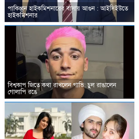
পাকিস্তান হাইকমিশনারের বাসায় আগুন : আইসিইউতে
হাইকমিশনার
বিশ্বকাপ জিতে কথা রাখলেন গাভি: চুল রাঙালেন
গোলাপি রঙে