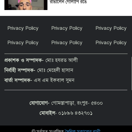
রাঙালেন গোলাপি রঙে
সুন্দরগঞ্জে পুকুরে উদ্ধার নিখোঁজ বৃদ্ধের মরদেহ
Privacy Policy
Privacy Policy
Privacy Policy
Privacy Policy
Privacy Policy
Privacy Policy
কেন ইসলাম ধর্ম গ্রহণ করলেন ভারতীয় এই
অভিনেত্রী?
প্রকাশক ও সম্পাদক-
মোঃ হযরত আলী
নির্বাহী সম্পাদক-
মোঃ মেহেদী হাসান
পীরগাছায় বাংলাদেশ বুলেটিনের ৯ম বর্ষপূর্তি
বার্তা সম্পাদক-
এস এম ইকবাল সুমন
উদযাপন
যোগাযোগ-
গোমস্তাপাড়া, রংপুর- ৫৪০০
ফুলছড়িতে গাঁজাসহ ৩ জনের কারাদণ্ড
মোবাইল
- ০১৮৯৬ ৪৩২৭০১
© সর্বস্বত্ব সংরক্ষিত
দৈনিক সকালের বাণী