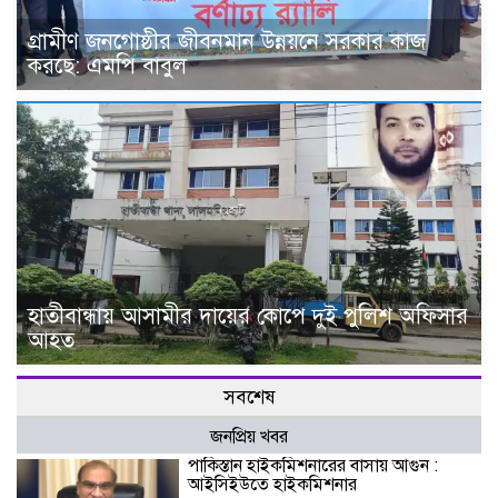
গ্রামীণ জনগোষ্ঠীর জীবনমান উন্নয়নে সরকার কাজ
করছে: এমপি বাবুল
হাতীবান্ধায় আসামীর দায়ের কোপে দুই পুলিশ অফিসার
আহত
সবশেষ
জনপ্রিয় খবর
পাকিস্তান হাইকমিশনারের বাসায় আগুন :
আইসিইউতে হাইকমিশনার