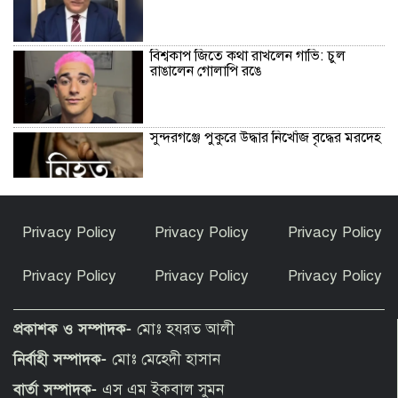
বিশ্বকাপ জিতে কথা রাখলেন গাভি: চুল
রাঙালেন গোলাপি রঙে
সুন্দরগঞ্জে পুকুরে উদ্ধার নিখোঁজ বৃদ্ধের মরদেহ
কেন ইসলাম ধর্ম গ্রহণ করলেন ভারতীয় এই
Privacy Policy
Privacy Policy
Privacy Policy
অভিনেত্রী?
Privacy Policy
Privacy Policy
Privacy Policy
পীরগাছায় বাংলাদেশ বুলেটিনের ৯ম বর্ষপূর্তি
উদযাপন
প্রকাশক ও সম্পাদক-
মোঃ হযরত আলী
নির্বাহী সম্পাদক-
মোঃ মেহেদী হাসান
ফুলছড়িতে গাঁজাসহ ৩ জনের কারাদণ্ড
বার্তা সম্পাদক-
এস এম ইকবাল সুমন