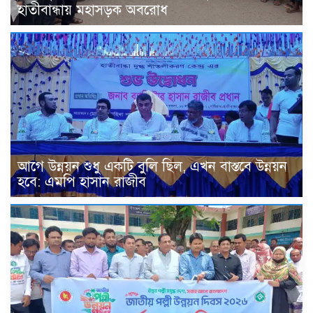
হাতীবান্ধায় মহাসড়ক অবরোধ
আগে উন্নয়ন শুধু একটি বুলি ছিল, এখন বাস্তবে উন্নয়ন
হবে: এমপি হাসান রাজীব