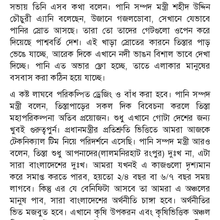
সভায় তিনি এসব কথা বলেন। পানি সম্পদ মন্ত্রী শহীদ উদ্দিন
চৌচুরী এ্যানি বলেছেন, উজানে গজলডোবা, সেখানে যেভাবে
পানির স্রোত আসছে। তারা তো তাদের গেটগুলো ওপেন করে
দিয়েছে পাশ্ববর্তি দেশ। এই খাড়া স্রোতের কারনে তিস্তার পাড়
ভেঙে যাচ্ছে, আরেক দিকে এখানে নদী ভাঙন বিশাল ভাবে দেখা
দিচ্ছে। পানি এত অভার ফ্লো হচ্ছে, তাতে এলাকার মানুষের
বসবাস করা কঠিন হয়ে যাচ্ছে।
এ কষ্ট লাঘবে পরিকল্পিত ড্রেজিং ও বাঁধ করা হবে। পানি সম্পদ
মন্ত্রী বলেন, তিস্তাপাড়ের সকল দিক বিবেচনা করলে তিস্তা
মহাপরিকল্পনা অতিব প্রয়োজন। শুধু এখানে গোটা দেশের জন্য
খুবই গুরুত্বপুর্ন। প্রধানমন্ত্রীর প্রতিশ্রুতি ভিত্তিতে আমরা আজকে
টেকনিক্যাল টিম নিয়ে পরিদর্শনে এসেছি। পানি সম্পদ মন্ত্রী আরও
বলেন, তিস্তা শুধু আপনাদের(লালমনিরহাট রংপুর) দুঃখ না, এটা
সারা বাংলাদেশের দুঃখ। আমরা যখনই এ কাজগুলো দৃশ্যমান
করে সমাপ্ত করতে পারব, হয়তো ২/৪ বছর বা ৬/৭ বছর সময়
লাগবে। কিন্তু এর যে বেনিফিটা আসবে তা আমরা এ অঞ্চলের
মানুষ পাব, সারা বাংলাদেশের অর্থনীতি চাঙ্গা হবে। অর্থনীতির
ভিত মজবুত হবে। এখানে কৃষি উপকরন এবং কৃষিভিত্তিক অঞ্চল