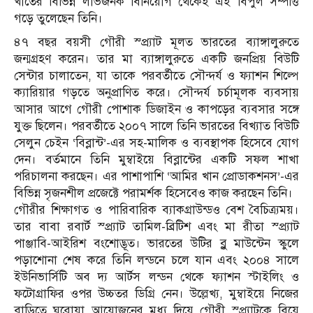
খাতের বিভিন্ন লাভজনক বিনিয়োগ থেকেই এই বিপুল সম্পত্তি
গড়ে তুলেছেন তিনি।
৪৭ বছর বয়সী গৌরী স্প্র্যাট মূলত ভারতের ব্যাঙ্গালুরুতে
জন্মগ্রহণ করেন। তার মা ব্যাঙ্গালুরুতে একটি জনপ্রিয় বিউটি
সেন্টার চালাতেন, যা তাকে পরবর্তীতে সৌন্দর্য ও ফ্যাশন শিল্পে
ক্যারিয়ার গড়তে অনুপ্রাণিত করে। সৌন্দর্য চর্চামূলক ব্যবসায়
আসার আগে গৌরী পোশাক ডিজাইন ও কাপড়ের ব্যবসার সঙ্গে
যুক্ত ছিলেন। পরবর্তীতে ২০০৭ সালে তিনি ভারতের বিখ্যাত বিউটি
সেলুন চেইন ‘বিব্লান্ট’-এর সহ-মালিক ও ব্যবস্থাপক হিসেবে যোগ
দেন। বর্তমানে তিনি মুম্বাইয়ে বিব্লান্টের একটি সফল শাখা
পরিচালনা করছেন। এর পাশাপাশি ‘আমির খান প্রোডাকশনস’-এর
বিভিন্ন সৃজনশীল প্রজেক্টে পরামর্শক হিসেবেও কাজ করছেন তিনি।
গৌরীর শিক্ষাগত ও পারিবারিক ব্যাকগ্রাউন্ডও বেশ বৈচিত্র্যময়।
তার বাবা রবার্ট স্প্র্যাট তামিল-ব্রিটিশ এবং মা রীতা স্প্র্যাট
পাঞ্জাবি-আইরিশ বংশোদ্ভূত। ভারতের উটির ব্লু মাউন্টেন স্কুলে
পড়াশোনা শেষ করে তিনি লন্ডনে চলে যান এবং ২০০৪ সালে
ইউনিভার্সিটি অব দ্য আর্টস লন্ডন থেকে ফ্যাশন স্টাইলিং ও
ফটোগ্রাফির ওপর উচ্চতর ডিগ্রি নেন। উল্লেখ্য, মুম্বাইয়ে নিজের
বাড়িতে ঘরোয়া আয়োজনের মধ্য দিয়ে গৌরী স্প্র্যাটকে বিয়ে