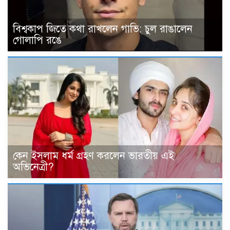
বিশ্বকাপ জিতে কথা রাখলেন গাভি: চুল রাঙালেন
গোলাপি রঙে
কেন ইসলাম ধর্ম গ্রহণ করলেন ভারতীয় এই
অভিনেত্রী?