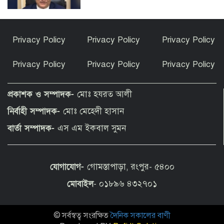
বিশ্বকাপ জিতে কথা রাখলেন গাভি: চুল
Privacy Policy
Privacy Policy
Privacy Policy
রাঙালেন গোলাপি রঙে
Privacy Policy
Privacy Policy
Privacy Policy
সুন্দরগঞ্জে পুকুরে উদ্ধার নিখোঁজ বৃদ্ধের মরদেহ
প্রকাশক ও সম্পাদক-
মোঃ হযরত আলী
নির্বাহী সম্পাদক-
মোঃ মেহেদী হাসান
কেন ইসলাম ধর্ম গ্রহণ করলেন ভারতীয় এই
বার্তা সম্পাদক-
এস এম ইকবাল সুমন
অভিনেত্রী?
যোগাযোগ-
গোমস্তাপাড়া, রংপুর- ৫৪০০
পীরগাছায় বাংলাদেশ বুলেটিনের ৯ম বর্ষপূর্তি
উদযাপন
মোবাইল
- ০১৮৯৬ ৪৩২৭০১
© সর্বস্বত্ব সংরক্ষিত
দৈনিক সকালের বাণী
ফুলছড়িতে গাঁজাসহ ৩ জনের কারাদণ্ড