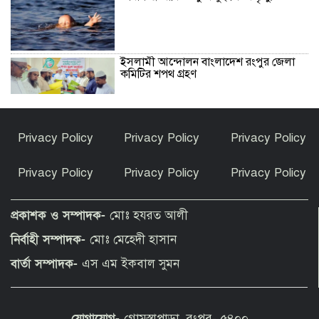
ইসলামী আন্দোলন বাংলাদেশ রংপুর জেলা
কমিটির শপথ গ্রহণ
সাড়া ফেলেছে তথ্যভিত্তিজ ডিজিটাল প্লাটফর্ম
Privacy Policy
Privacy Policy
Privacy Policy
‘রংপুর ডায়েরি’
Privacy Policy
Privacy Policy
Privacy Policy
বোচাগঞ্জে জমি দখল ও স্ট্যাম্পে স্বাক্ষরের
অভিযোগে সংবাদ সম্মেলন
প্রকাশক ও সম্পাদক-
মোঃ হযরত আলী
নির্বাহী সম্পাদক-
মোঃ মেহেদী হাসান
সৈয়দপুর ক্যান্টনমেন্ট পাবলিক স্কুল ও
বার্তা সম্পাদক-
এস এম ইকবাল সুমন
কলেজের ১৩ শিক্ষার্থীর প্রতিনিধিত্ব করার
গৌরব অর্জন
যোগাযোগ-
গোমস্তাপাড়া, রংপুর- ৫৪০০