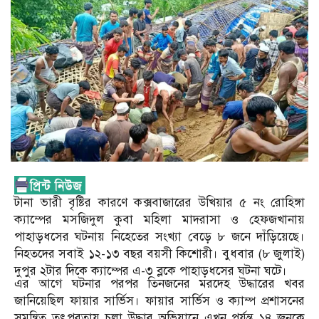
টানা ভারী বৃষ্টির কারণে কক্সবাজারের উখিয়ার ৫ নং রোহিঙ্গা
ক্যাম্পের মসজিদুল কুবা মহিলা মাদরাসা ও হেফজখানায়
পাহাড়ধসের ঘটনায় নিহেতের সংখ্যা বেড়ে ৮ জনে দাঁড়িয়েছে।
নিহতদের সবাই ১২-১৩ বছর বয়সী কিশোরী। বুধবার (৮ জুলাই)
দুপুর ২টার দিকে ক্যাম্পের এ-৩ ব্লকে পাহাড়ধসের ঘটনা ঘটে।
এর আগে ঘটনার পরপর তিনজনের মরদেহ উদ্ধারের খবর
জানিয়েছিল ফায়ার সার্ভিস। ফায়ার সার্ভিস ও ক্যাম্প প্রশাসনের
সমন্বিত তৎপরতায় চলা উদ্ধার অভিযানে এখন পর্যন্ত ১৪ জনকে