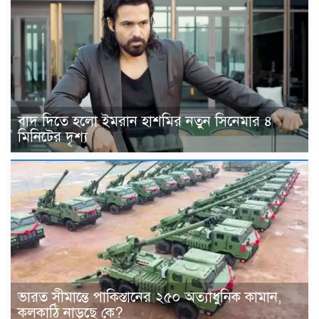
বাদ দিতে হলো ইমরান হাশমির নতুন সিনেমার ৪
মিনিটের দৃশ্য
ভারত সীমান্তে পাকিস্তানের ২৫০ অত্যাধুনিক কামান,
কলকাঠি নাড়ছে কে?