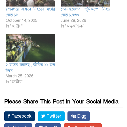
রূপনগরে আগুনে নিহতের সংখ্যা
ভেনেজুয়েলার ভূমিকম্পে নিহত
বেড়ে ১৬
বেড়ে ১,৪৩০
October 14, 2025
June 28, 2026
In "জাতীয়"
In "আন্তর্জাতিক"
২ জনের মরদেহ , জীবিত ১১ জন
উদ্ধার
March 25, 2026
In "জাতীয়"
Please Share This Post in Your Social Media
Facebook
Twitter
Digg