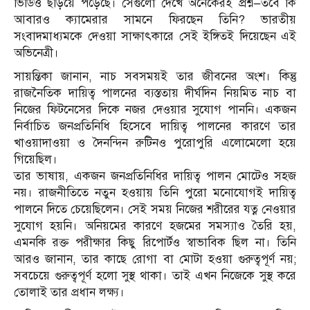
ভিডিও ছড়িয়ে পড়েছে। সেগুলো দেখে অনেকেরই প্রশ্ন—তবে কি
আবারও ক্যামেরার সামনে ফিরছেন তিনি? ভারতীয়
সংবাদমাধ্যমকে দেওয়া সাক্ষাৎকারে সেই ইঙ্গিতই দিয়েছেন এই
অভিনেত্রী।
সায়ন্তিকা জানান, নাচ সবসময়ই তার জীবনের অংশ। কিন্তু
রাজনৈতিক দায়িত্ব পালনের ব্যস্ততায় দীর্ঘদিন নিয়মিত নাচ বা
নিজের ফিটনেসের দিকে নজর দেওয়ার সুযোগ পাননি। একজন
নির্বাচিত জনপ্রতিনিধি হিসেবে দায়িত্ব পালনের কারণে তার
খাওয়াদাওয়া ও দৈনন্দিন রুটিনও পুরোপুরি এলোমেলো হয়ে
গিয়েছিল।
তার ভাষায়, একজন জনপ্রতিনিধির দায়িত্ব পালন মোটেও সহজ
নয়। রাজনীতিতে নতুন হওয়ায় তিনি পুরো মনোযোগই দায়িত্ব
পালনে দিতে চেয়েছিলেন। সেই সময় নিজের শরীরের যত্ন নেওয়ার
সুযোগ হয়নি। অনিয়মের কারণে হজমের সমস্যাও তৈরি হয়,
এমনকি রক্ত পরীক্ষার কিছু রিপোর্টও স্বাভাবিক ছিল না। তিনি
আরও জানান, তার কাছে রোগা বা মোটা হওয়া গুরুত্বপূর্ণ নয়;
সবচেয়ে গুরুত্বপূর্ণ হলো সুস্থ থাকা। তাই এখন নিজেকে সুস্থ করে
তোলাই তার প্রধান লক্ষ্য।