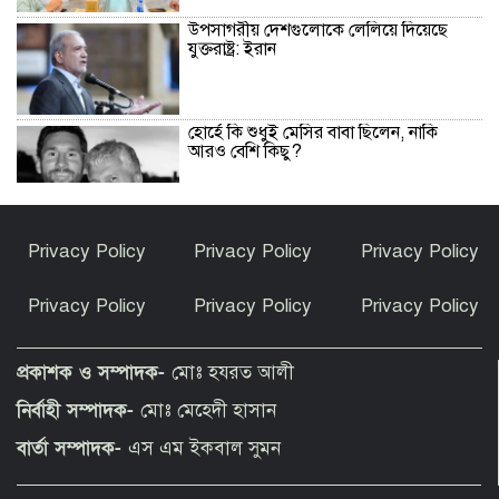
উপসাগরীয় দেশগুলোকে লেলিয়ে দিয়েছে
যুক্তরাষ্ট্র: ইরান
হোর্হে কি শুধুই মেসির বাবা ছিলেন, নাকি
আরও বেশি কিছু?
হৃদয়ে সৈয়দপুর স্বেচ্ছাসেবী সামাজিক
Privacy Policy
Privacy Policy
Privacy Policy
সংগঠনের উদ্যোগে সেরা রক্তদাতাদের
সম্মাননা প্রদান
Privacy Policy
Privacy Policy
Privacy Policy
আমার সঙ্গে বিয়ে নয়, হয়তো স্বপ্নের বাসর
হয়েছিল: শাবনূর
প্রকাশক ও সম্পাদক-
মোঃ হযরত আলী
নির্বাহী সম্পাদক-
মোঃ মেহেদী হাসান
দেশের উন্নয়ন ও মানুষের কল্যাণে কাজ করুন
বার্তা সম্পাদক-
এস এম ইকবাল সুমন
: ইউএনওদের প্রধানমন্ত্রী