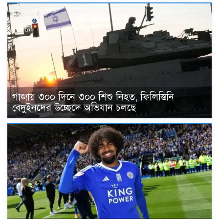
গাজায় ৩০০ দিনে ৩০০ শিশু নিহত, ফিলিস্তিনি
বেদুইনদের উচ্ছেদে অভিযান চলছে