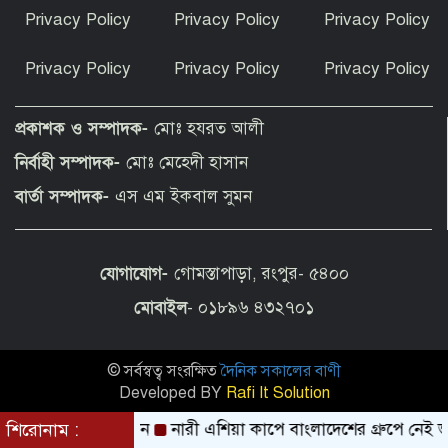
সত্যিই কি হামজা চৌধুরী লেস্টার সিটি
Privacy Policy
Privacy Policy
Privacy Policy
ছাড়ছেন?
Privacy Policy
Privacy Policy
Privacy Policy
রাণীশংকৈলে ইয়াবাসহ যুবক আটক
প্রকাশক ও সম্পাদক-
মোঃ হযরত আলী
নির্বাহী সম্পাদক-
মোঃ মেহেদী হাসান
তারাগঞ্জে পানিতে ডুবে দুই শিশুর মৃত্যু
বার্তা সম্পাদক-
এস এম ইকবাল সুমন
যোগাযোগ-
গোমস্তাপাড়া, রংপুর- ৫৪০০
ইসলামী আন্দোলন বাংলাদেশ রংপুর জেলা
কমিটির শপথ গ্রহণ
মোবাইল
- ০১৮৯৬ ৪৩২৭০১
© সর্বস্বত্ব সংরক্ষিত
দৈনিক সকালের বাণী
সাড়া ফেলেছে তথ্যভিত্তিজ ডিজিটাল প্লাটফর্ম
‘রংপুর ডায়েরি’
Developed BY
Rafi It Solution
তুত সাকিব আল হাসান
শিরোনাম :
নারী এশিয়া কাপে বাংলাদেশের গ্রুপে নেই ভারত-