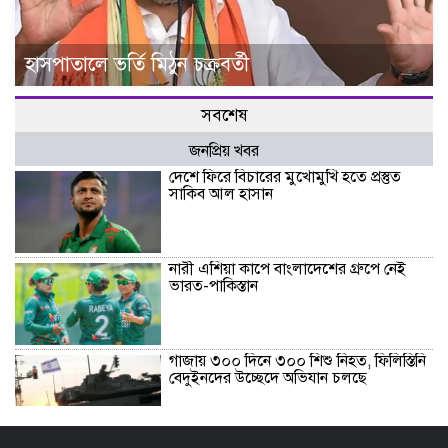
হাসপাতালে ভর্তি মিঠুন চক্রবর্তী
সবশেষ
জনপ্রিয় খবর
দেশে ফিরে বিচারের মুখোমুখি হতে প্রস্তুত
সাকিব আল হাসান
নারী এশিয়া কাপে বাংলাদেশের গ্রুপে নেই
ভারত-পাকিস্তান
গাজায় ৩০০ দিনে ৩০০ শিশু নিহত, ফিলিস্তিনি
বেদুইনদের উচ্ছেদে অভিযান চলছে