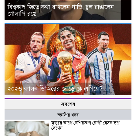
বিশ্বকাপ জিতে কথা রাখলেন গাভি: চুল রাঙালেন
গোলাপি রঙে
২০২৬ ব্যালন ডি’অরের দৌড়ে কে এগিয়ে?
সবশেষ
জনপ্রিয় খবর
মৃত্যুর আগে বেশিরভাগ রোগী যেসব স্বপ্ন
দেখেন