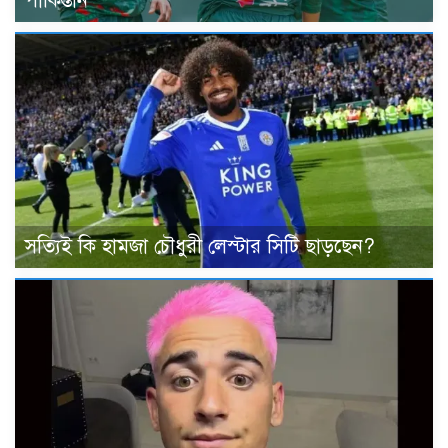
পাকিস্তান
সত্যিই কি হামজা চৌধুরী লেস্টার সিটি ছাড়ছেন?