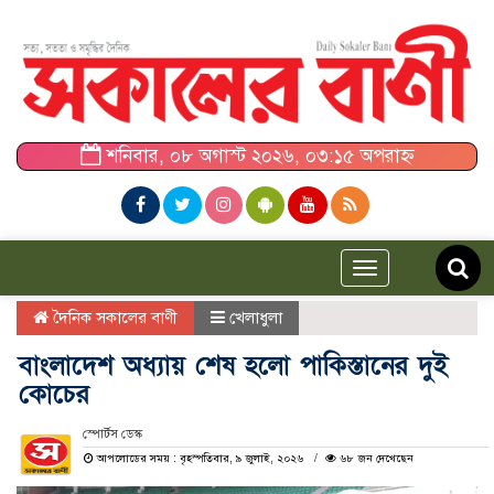
শনিবার, ০৮ অগাস্ট ২০২৬, ০৩:১৫ অপরাহ্ন
Toggle
navigation
দৈনিক সকালের বাণী
খেলাধুলা
বাংলাদেশ অধ্যায় শেষ হলো পাকিস্তানের দুই
কোচের
স্পোর্টস ডেস্ক
আপলোডের সময় : বৃহস্পতিবার, ৯ জুলাই, ২০২৬
৬৮ জন দেখেছেন