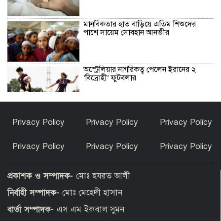
মানবিকতার হাত বাড়িয়ে এতিম শিশুদের
পাশে সায়েম সোবহান আনভীর
অস্ট্রেলিয়ার নাগরিকত্ব পেলেন ইরানের ২
‘বিদ্রোহী’ ফুটবলার
হাসিনার বক্তব্যকে আমরা সমর্থন করি না :
Privacy Policy
Privacy Policy
Privacy Policy
ভারত
Privacy Policy
Privacy Policy
Privacy Policy
দেশে ফিরে বিচারের মুখোমুখি হতে প্রস্তুত
সাকিব আল হাসান
প্রকাশক ও সম্পাদক-
মোঃ হযরত আলী
নির্বাহী সম্পাদক-
মোঃ মেহেদী হাসান
নারী এশিয়া কাপে বাংলাদেশের গ্রুপে নেই
বার্তা সম্পাদক-
এস এম ইকবাল সুমন
ভারত-পাকিস্তান