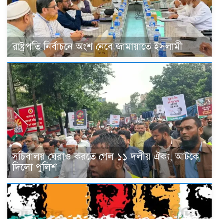
রাষ্ট্রপতি নির্বাচনে অংশ নেবে জামায়াতে ইসলামী
সচিবালয় ঘেরাও করতে গেল ১১ দলীয় ঐক্য, আটকে
দিলো পুলিশ