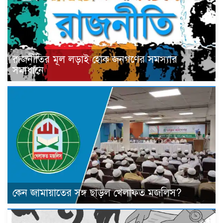
রাজনীতির মূল লড়াই হোক জনগণের সমস্যার
সমাধানে
কেন জামায়াতের সঙ্গ ছাড়ল খেলাফত মজলিস?