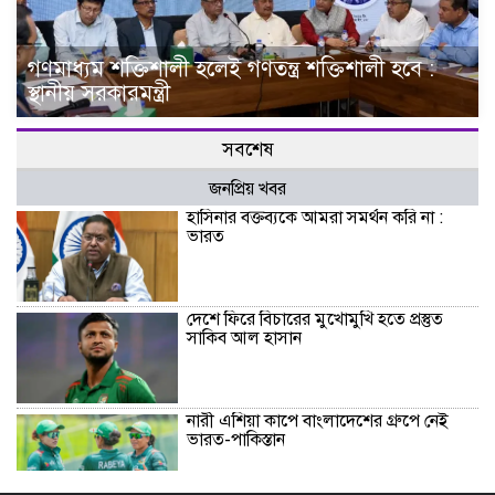
গণমাধ্যম শক্তিশালী হলেই গণতন্ত্র শক্তিশালী হবে :
স্থানীয় সরকারমন্ত্রী
সবশেষ
জনপ্রিয় খবর
হাসিনার বক্তব্যকে আমরা সমর্থন করি না :
ভারত
দেশে ফিরে বিচারের মুখোমুখি হতে প্রস্তুত
সাকিব আল হাসান
নারী এশিয়া কাপে বাংলাদেশের গ্রুপে নেই
ভারত-পাকিস্তান