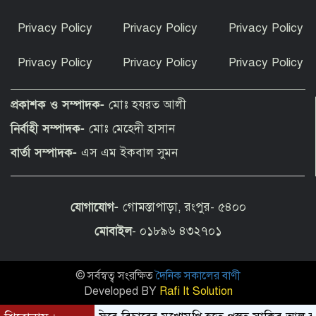
গাজায় ৩০০ দিনে ৩০০ শিশু নিহত, ফিলিস্তিনি
Privacy Policy
Privacy Policy
Privacy Policy
বেদুইনদের উচ্ছেদে অভিযান চলছে
Privacy Policy
Privacy Policy
Privacy Policy
সত্যিই কি হামজা চৌধুরী লেস্টার সিটি
ছাড়ছেন?
প্রকাশক ও সম্পাদক-
মোঃ হযরত আলী
নির্বাহী সম্পাদক-
মোঃ মেহেদী হাসান
রাণীশংকৈলে ইয়াবাসহ যুবক আটক
বার্তা সম্পাদক-
এস এম ইকবাল সুমন
যোগাযোগ-
গোমস্তাপাড়া, রংপুর- ৫৪০০
তারাগঞ্জে পানিতে ডুবে দুই শিশুর মৃত্যু
মোবাইল
- ০১৮৯৬ ৪৩২৭০১
© সর্বস্বত্ব সংরক্ষিত
দৈনিক সকালের বাণী
ইসলামী আন্দোলন বাংলাদেশ রংপুর জেলা
কমিটির শপথ গ্রহণ
Developed BY
Rafi It Solution