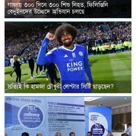
গাজায় ৩০০ দিনে ৩০০ শিশু নিহত, ফিলিস্তিনি
বেদুইনদের উচ্ছেদে অভিযান চলছে
সত্যিই কি হামজা চৌধুরী লেস্টার সিটি ছাড়ছেন?