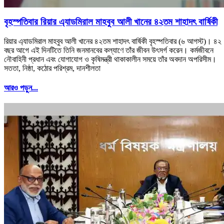
বৃহস্পতিবার রিয়ার এ্যাডমিরাল মাহবুব আলী খানের ৪২তম শাহাদৎ বার্ষিকী
রিয়ার এ্যাডমিরাল মাহবুব আলী খানের ৪২তম শাহাদৎ বার্ষিকী বৃহস্পতিবার (৬ আগস্ট)। ৪২
বছর আগে এই দিনটিতে তিনি জনমানবের কল্যাণে তাঁর জীবন উৎসর্গ করেন। কর্মজীবনে
নৌবাহিনী প্রধান এবং যোগাযোগ ও কৃষিমন্ত্রী থাকাকালীন সময়ে তাঁর অবদান অপরিসীম।
সততা, নিষ্ঠা, কঠোর পরিশ্রম, দানশীলতা
আরও পড়ুন...