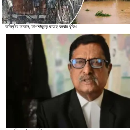
অতিবৃষ্টির আভাস, আগস্টজুড়ে রয়েছে বন্যার ঝুঁকিও