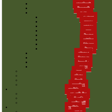
লালমনিরহাট
নীলফামারী
রংপুর
গংগাচড়া
বদরগঞ্জ
তারাগঞ্জ
সদর
পীরগাছা
কাউনিয়া
মিঠাপুকুর
পীরগঞ্জ
গাইবান্ধা
দিনাজপুর
ঠাকুরগাঁও
পঞ্চগড়
খুলনা
বরিশাল
সিলেট
ময়মনসিংহ
রাজনীতি
আওয়ামী লীগ
বিএনপি
জাতীয় পার্টি
অর্থনীতি
ব্যাংক