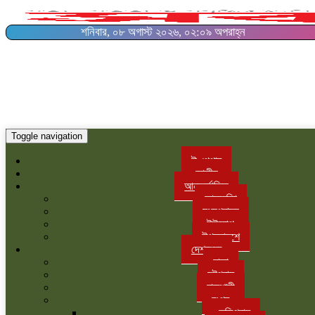
শনিবার, ০৮ অগাস্ট ২০২৬, ০২:০৯ অপরাহ্ন
Toggle navigation
ই-পেপার
জাতীয়
আন্তর্জাতিক
আমরেকিা
মধ্যপ্রাচ্য
ইউরোপ
উপমহাদশে
দেশজুড়ে
ঢাকা
চট্টগ্রাম
রাজশাহী
রংপুর
কুড়িগ্রাম