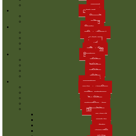
ব্যবসা
খেলাধুলা
ক্রিকেট
ফুটবল
ফিচার
কৃষি ও পরিবেশ
গণমাধ্যম
ধর্ম
নারী ও শিশু
বিনোদন
হলিউড
টালিউড
ঢালিউড
বলিউড
অন্যান্য
তথ্য ও প্রযুক্তি
আইন-আদালত
টপ নিউজ
আলোচিত খবর
লাইফস্টাইল
রূপকথা
ফ্যাশন
খাবার
গৃহস্থালি