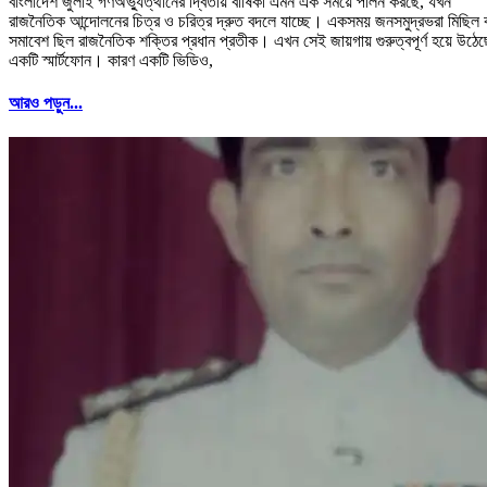
বাংলাদেশ জুলাই গণঅভ্যুত্থানের দ্বিতীয় বার্ষিকী এমন এক সময়ে পালন করছে, যখন
রাজনৈতিক আন্দোলনের চিত্র ও চরিত্র দ্রুত বদলে যাচ্ছে। একসময় জনসমুদ্রভরা মিছিল 
সমাবেশ ছিল রাজনৈতিক শক্তির প্রধান প্রতীক। এখন সেই জায়গায় গুরুত্বপূর্ণ হয়ে উঠেছ
একটি স্মার্টফোন। কারণ একটি ভিডিও,
আরও পড়ুন...