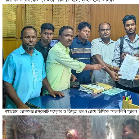
গঙ্গাচড়ায় চরাঞ্চলের রাস্তাঘাট সংস্কার ও তিস্তা ভাঙন রোধে ডিসিকে স্মারকলিপি প্রদান