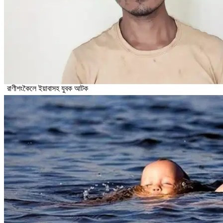
রাণীশংকৈলে ইয়াবাসহ যুবক আটক