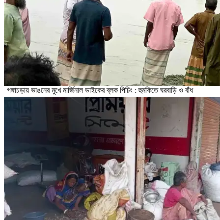
গঙ্গাচড়ায় ভাঙনের মুখে মার্জিনাল ডাইকের ব্লক পিচিং : হুমকিতে ঘরবাড়ি ও বাঁধ