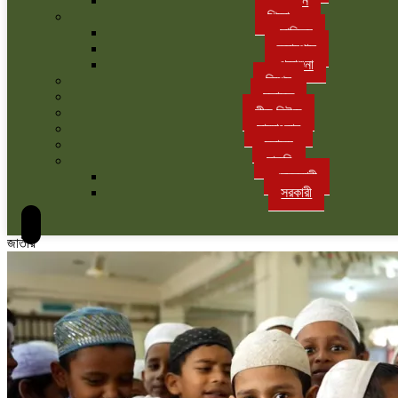
বাগান
শিক্ষা
সাহিত্য
ক্যাম্পাস
পড়াশুনা
বিশেষ
মতামত
লীড নিউজ
সাক্ষাৎকার
স্বাস্থ্য
চাকরি
বেসরকারী
সরকারী
জাতীয়