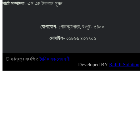
বার্তা সম্পাদক-
এস এম ইকবাল সুমন
যোগাযোগ-
গোমস্তাপাড়া, রংপুর- ৫৪০০
মোবাইল
- ০১৮৯৬ ৪৩২৭০১
© সর্বস্বত্ব সংরক্ষিত
দৈনিক সকালের বাণী
Developed BY
Rafi It Solution