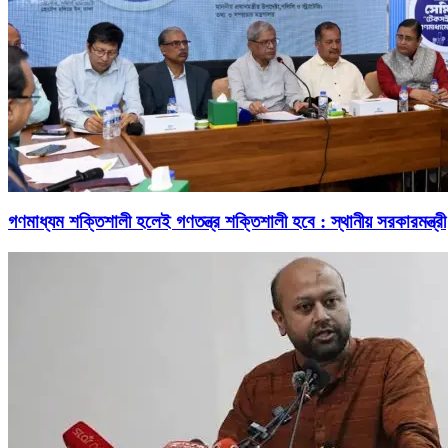
গণমাধ্যম শক্তিশালী হলেই গণতন্ত্র শক্তিশালী হবে : স্থানীয় সরকারমন্ত্রী