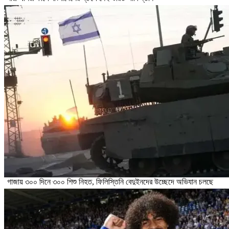
গাজায় ৩০০ দিনে ৩০০ শিশু নিহত, ফিলিস্তিনি বেদুইনদের উচ্ছেদে অভিযান চলছে