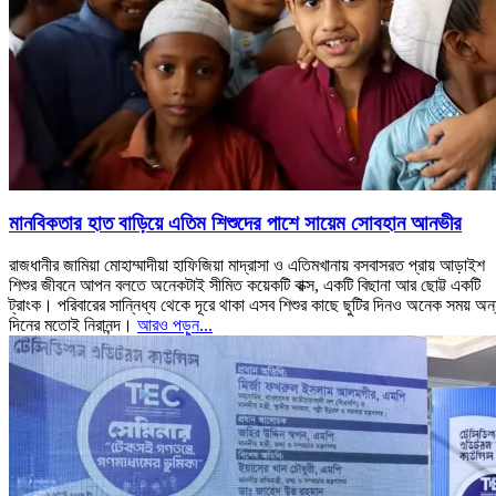
মানবিকতার হাত বাড়িয়ে এতিম শিশুদের পাশে সায়েম সোবহান আনভীর
রাজধানীর জামিয়া মোহাম্মাদীয়া হাফিজিয়া মাদ্রাসা ও এতিমখানায় বসবাসরত প্রায় আড়াইশ
শিশুর জীবনে আপন বলতে অনেকটাই সীমিত কয়েকটি বাক্স, একটি বিছানা আর ছোট্ট একটি
ট্রাংক। পরিবারের সান্নিধ্য থেকে দূরে থাকা এসব শিশুর কাছে ছুটির দিনও অনেক সময় অন
দিনের মতোই নিরানন্দ।
আরও পড়ুন...