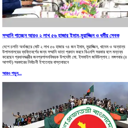
সম্মানি পাচ্ছেন আরও ২ লাখ ৫৬ হাজার ইমাম-মুয়াজ্জিন ও ধর্মীয় সেবক
দেশে চলতি অর্থবছরে মোট ২ লাখ ৫৬ হাজার ৭৪ জন ইমাম, মুয়াজ্জিন, খাদেম ও অন্যান্য
উপাসনালয়ের ব্যক্তিবর্গের জন্য সম্মানি ভাতা প্রদান করবে বিএনপি সরকার বলে মন্তব্য
করেছেন প্রধানমন্ত্রীর জনপ্রশাসনবিষয়ক উপদেষ্টা মো. ইসমাইল জবিউল্লাহ। মঙ্গলবার (৪
আগস্ট) সরকারের নির্বাচনী ইশতেহার বাস্তবায়নে
আরও পড়ুন...