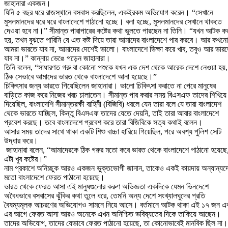
জাহানারা একজন।
যিনি ৫ বছর ধরে রাজস্থানে বসবাস করছিলেন, একইরকম অভিযোগ করেন। “সেখানে
মুসলমানদের ধরে ধরে বাংলাদেশে পাঠানো হচ্ছে। বলা হচ্ছে, মুসলমানদের সেখানে থাকতে
দেওয়া হবে না।” সীমান্ত পারাপারের কষ্টের কথা ভুলতে পারছেন না তিনি। “যখন আটক ক
হয়, তখন বুঝতে পারিনি যে এত কষ্ট দিয়ে তারা আমাদের বাংলাদেশে পার করবে। আর কখনো
আমরা ভারতে যাব না, আমাদের দেশেই ভালো। বাংলাদেশে ভিক্ষা করে খাব, তবুও আর ভার
যাব না।” কান্নায় ভেঙে পড়েন জাহানারা।
তিনি বলেন, “সাধারণত গরু বা কোনো পশুকে যখন এক দেশ থেকে আরেক দেশে নেওয়া হয়,
ঠিক সেভাবে আমাদের ভারত থেকে বাংলাদেশে আনা হয়েছে।”
চিকিৎসার জন্য ভারতে গিয়েছিলেন জাহানারা। ভালো চিকিৎসা করাতে না পেরে মানুষের
বাড়িতে কাজ করে নিজের খরচ চালাতেন। সীমান্ত পার করার সময় বিএসএফ তাদের শিখিয়ে
দিয়েছিল, বাংলাদেশি সীমান্তরক্ষী বাহিনী (বিজিবি) ধরলে যেন তারা বলে যে তারা বাংলাদেশ
থেকে ভারতে যাচ্ছিল, কিন্তু বিএসএফ তাদের যেতে দেয়নি, তাই তারা আবার বাংলাদেশে
প্রবেশ করছে। তবে বাংলাদেশে প্রবেশ করে তারা বিজিবিকে সত্য কথাই বলেন।
আসার সময় তাদের সাথে থাকা একটি শিশু বাচ্চা হারিয়ে গিয়েছিল, পরে অবশ্য পুলিশ সেটি
উদ্ধার করে।
জাহানারা বলেন, “আমাদেরকে ঠিক গরুর মতো করে ভারত থেকে বাংলাদেশে পাঠানো হয়েছে
এটা খুব কষ্টের।”
নাম প্রকাশে অনিচ্ছুক আরও একজন ভুক্তভোগী জানান, তাকেও একই কায়দায় অন্যান্যদ
মতো বাংলাদেশে ফেরত পাঠানো হয়েছে।
ভারত থেকে ফেরত আসা এই মানুষগুলোর করুণ অভিজ্ঞতা একদিকে যেমন ভিনদেশে
অবৈধভাবে বসবাসের ঝুঁকির কথা তুলে ধরে, তেমনি অন্য দেশে সংখ্যালঘুদের প্রতি
বৈষম্যমূলক আচরণের অভিযোগও সামনে নিয়ে আসে। বর্তমানে আটক থাকা এই ১৭ জন এ
এর আগে ফেরত আসা আরও অনেকে এখন অনিশ্চিত ভবিষ্যতের দিকে তাকিয়ে আছেন।
তাদের অভিযোগ, তাদের যেভাবে ফেরত পাঠানো হয়েছে, তা কোনোভাবেই মানবিক ছিল না।