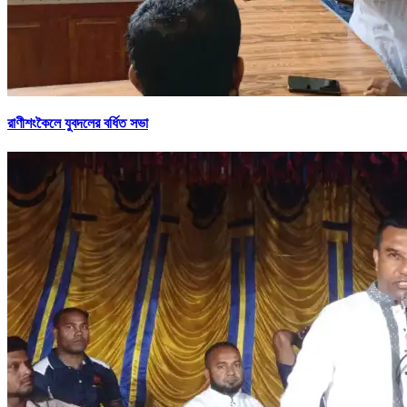
রাণীশংকৈলে যুবদলের বর্ধিত সভা