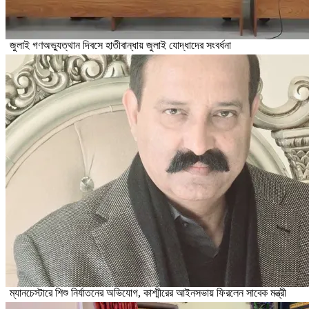
জুলাই গণঅভ্যুত্থান দিবসে হাতীবান্ধায় জুলাই যোদ্ধাদের সংবর্ধনা
ম্যানচেস্টারে শিশু নির্যাতনের অভিযোগ, কাশ্মীরের আইনসভায় ফিরলেন সাবেক মন্ত্রী