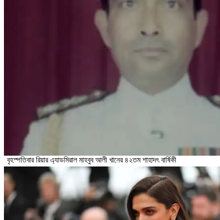
বৃহস্পতিবার রিয়ার এ্যাডমিরাল মাহবুব আলী খানের ৪২তম শাহাদৎ বার্ষিকী