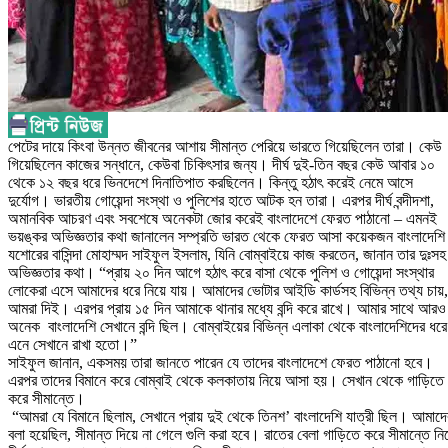
পেটের দায়ে কিংবা উন্নত জীবনের আশায় সীমান্ত পেরিয়ে ভারতে গিয়েছিলেন তারা। কেউ
গিয়েছিলেন কাজের সন্ধানে, কেউবা চিকিৎসার জন্য। দীর্ঘ দুই-তিন বছর কেউ আবার ১০
থেকে ১২ বছর ধরে ভিনদেশে দিনাতিপাত করছিলেন। কিন্তু হঠাৎ করেই নেমে আসে
দুর্যোগ। ভারতীয় গোয়েন্দা সংস্থা ও পুলিশের হাতে আটক হন তারা। এরপর দীর্ঘ বন্দীদশা,
অমানবিক আচরণ এবং সবশেষে অনেকটা জোর করেই বাংলাদেশে ফেরত পাঠানো – এমনই
ভয়ঙ্কর অভিজ্ঞতার কথা জানালেন সম্প্রতি ভারত থেকে ফেরত আসা কয়েকজন বাংলাদেশ
যশোরের বাসিন্দা মোহাম্মদ সাইফুল ইসলাম, যিনি বোম্বাইয়ে কাজ করতেন, জানান তার দুঃসহ
অভিজ্ঞতার কথা। “প্রায় ২০ দিন আগে হঠাৎ করে বাসা থেকে পুলিশ ও গোয়েন্দা সংস্থার
লোকেরা এসে আমাদের ধরে নিয়ে যায়। আমাদের ভোটার আইডি কার্ডসহ বিভিন্ন তথ্য চায়,
আমরা দিই। এরপর প্রায় ১৫ দিন আমাকে থানার মধ্যে বন্দি করে রাখে। আমার সাথে আরও
অনেক বাংলাদেশি সেখানে বন্দি ছিল। বোম্বাইয়ের বিভিন্ন এলাকা থেকে বাংলাদেশিদের ধরে
এনে সেখানে রাখা হতো।”
সাইফুল জানান, একসময় তারা জানতে পারেন যে তাদের বাংলাদেশে ফেরত পাঠানো হবে।
এরপর তাদের বিমানে করে বোম্বাই থেকে কলকাতায় নিয়ে আসা হয়। সেখান থেকে গাড়িতে
করে সীমান্তে।
“আমরা যে বিমানে ছিলাম, সেখানে প্রায় দুই থেকে তিনশ’ বাংলাদেশি যাত্রী ছিল। আমাদে
বলা হয়েছিল, সীমান্ত দিয়ে না গেলে গুলি করা হবে। রাতের বেলা গাড়িতে করে সীমান্তে নি