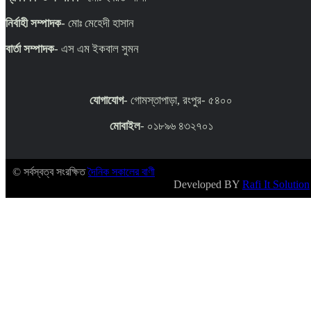
নির্বাহী সম্পাদক-
মোঃ মেহেদী হাসান
বার্তা সম্পাদক-
এস এম ইকবাল সুমন
যোগাযোগ-
গোমস্তাপাড়া, রংপুর- ৫৪০০
মোবাইল
- ০১৮৯৬ ৪৩২৭০১
© সর্বস্বত্ব সংরক্ষিত
দৈনিক সকালের বাণী
Developed BY
Rafi It Solution