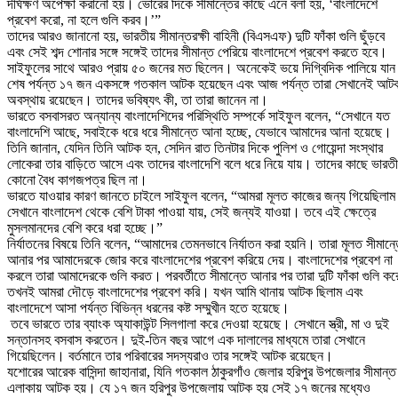
দীর্ঘক্ষণ অপেক্ষা করানো হয়। ভোরের দিকে সীমান্তের কাছে এনে বলা হয়, ‘বাংলাদেশে
প্রবেশ করো, না হলে গুলি করব।’”
তাদের আরও জানানো হয়, ভারতীয় সীমান্তরক্ষী বাহিনী (বিএসএফ) দুটি ফাঁকা গুলি ছুঁড়বে
এবং সেই শব্দ শোনার সঙ্গে সঙ্গেই তাদের সীমান্ত পেরিয়ে বাংলাদেশে প্রবেশ করতে হবে।
সাইফুলের সাথে আরও প্রায় ৫০ জনের মত ছিলেন। অনেকেই ভয়ে দিগ্বিদিক পালিয়ে যা
শেষ পর্যন্ত ১৭ জন একসঙ্গে গতকাল আটক হয়েছেন এবং আজ পর্যন্ত তারা সেখানেই আট
অবস্থায় রয়েছেন। তাদের ভবিষ্যৎ কী, তা তারা জানেন না।
ভারতে বসবাসরত অন্যান্য বাংলাদেশিদের পরিস্থিতি সম্পর্কে সাইফুল বলেন, “সেখানে যত
বাংলাদেশি আছে, সবাইকে ধরে ধরে সীমান্তে আনা হচ্ছে, যেভাবে আমাদের আনা হয়েছে।
তিনি জানান, যেদিন তিনি আটক হন, সেদিন রাত তিনটার দিকে পুলিশ ও গোয়েন্দা সংস্থার
লোকেরা তার বাড়িতে আসে এবং তাদের বাংলাদেশি বলে ধরে নিয়ে যায়। তাদের কাছে ভারত
কোনো বৈধ কাগজপত্র ছিল না।
ভারতে যাওয়ার কারণ জানতে চাইলে সাইফুল বলেন, “আমরা মূলত কাজের জন্য গিয়েছিলা
সেখানে বাংলাদেশ থেকে বেশি টাকা পাওয়া যায়, সেই জন্যই যাওয়া। তবে এই ক্ষেত্রে
মুসলমানদের বেশি করে ধরা হচ্ছে।”
নির্যাতনের বিষয়ে তিনি বলেন, “আমাদের তেমনভাবে নির্যাতন করা হয়নি। তারা মূলত সীমান্
আনার পর আমাদেরকে জোর করে বাংলাদেশের প্রবেশ করিয়ে দেয়। বাংলাদেশের প্রবেশ না
করলে তারা আমাদেরকে গুলি করত। পরবর্তীতে সীমান্তে আনার পর তারা দুটি ফাঁকা গুলি কর
তখনই আমরা দৌড়ে বাংলাদেশের প্রবেশ করি। যখন আমি থানায় আটক ছিলাম এবং
বাংলাদেশে আসা পর্যন্ত বিভিন্ন ধরনের কষ্ট সম্মুখীন হতে হয়েছে।
তবে ভারতে তার ব্যাংক অ্যাকাউন্ট সিলগালা করে দেওয়া হয়েছে। সেখানে স্ত্রী, মা ও দুই
সন্তানসহ বসবাস করতেন। দুই-তিন বছর আগে এক দালালের মাধ্যমে তারা সেখানে
গিয়েছিলেন। বর্তমানে তার পরিবারের সদস্যরাও তার সঙ্গেই আটক রয়েছেন।
যশোরের আরেক বাসিন্দা জাহানারা, যিনি গতকাল ঠাকুরগাঁও জেলার হরিপুর উপজেলার সীমান্ত
এলাকায় আটক হয়। যে ১৭ জন হরিপুর উপজেলায় আটক হয় সেই ১৭ জনের মধ্যেও