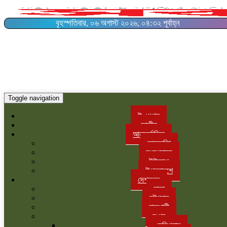
বৃহস্পতিবার, ০৬ অগাস্ট ২০২৬, ০৪:৩২ পূর্বাহ্ন
Toggle navigation
ই-পেপার
জাতীয়
আন্তর্জাতিক
আমরেকিা
মধ্যপ্রাচ্য
ইউরোপ
উপমহাদশে
দেশজুড়ে
ঢাকা
চট্টগ্রাম
রাজশাহী
রংপুর
কুড়িগ্রাম