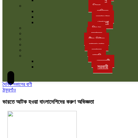
বাগান
শিক্ষা
সাহিত্য
ক্যাম্পাস
পড়াশুনা
বিশেষ
মতামত
লীড নিউজ
সাক্ষাৎকার
স্বাস্থ্য
চাকরি
বেসরকারী
সরকারী
দৈনিক সকালের বাণী
ঠাকুরগাঁও
ভারতে আটক হওয়া বাংলাদেশিদের করুণ অভিজ্ঞতা