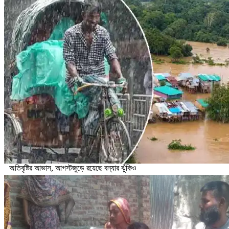
অতিবৃষ্টির আভাস, আগস্টজুড়ে রয়েছে বন্যার ঝুঁকিও