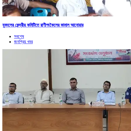
যুবদলের কেন্দ্রীয় কমিটিতে রাণীশংকৈলের কামাল আনোয়ার
সবশেষ
জনপ্রিয় খবর