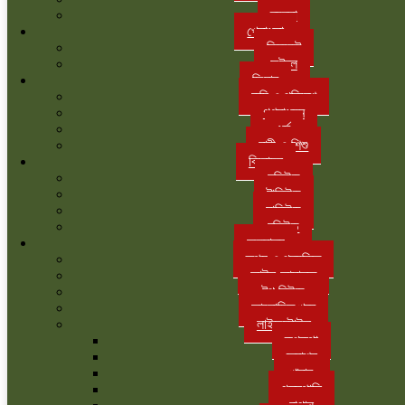
ব্যবসা
খেলাধুলা
ক্রিকেট
ফুটবল
ফিচার
কৃষি ও পরিবেশ
গণমাধ্যম
ধর্ম
নারী ও শিশু
বিনোদন
হলিউড
টালিউড
ঢালিউড
বলিউড
অন্যান্য
তথ্য ও প্রযুক্তি
আইন-আদালত
টপ নিউজ
আলোচিত খবর
লাইফস্টাইল
রূপকথা
ফ্যাশন
খাবার
গৃহস্থালি