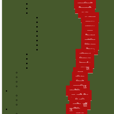
লালমনিরহাট
নীলফামারী
রংপুর
গংগাচড়া
বদরগঞ্জ
তারাগঞ্জ
সদর
পীরগাছা
কাউনিয়া
মিঠাপুকুর
পীরগঞ্জ
গাইবান্ধা
দিনাজপুর
ঠাকুরগাঁও
পঞ্চগড়
খুলনা
বরিশাল
সিলেট
ময়মনসিংহ
রাজনীতি
আওয়ামী লীগ
বিএনপি
জাতীয় পার্টি
অর্থনীতি
ব্যাংক