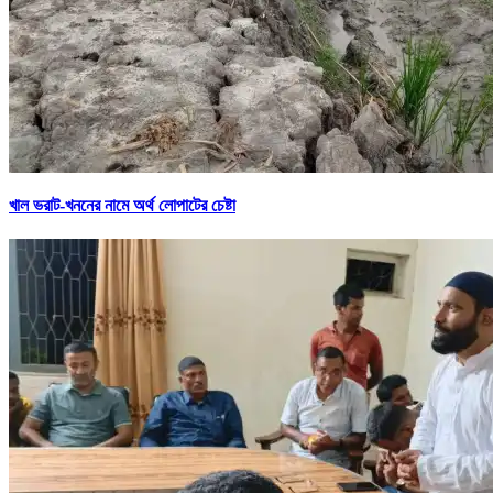
খাল ভরাট-খননের নামে অর্থ লোপাটের চেষ্টা