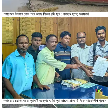
গঙ্গাচড়ায় উদ্ধার বোড পরে আছে শিকল বন্দি হয়ে : ব্যাহত হচ্ছে জনস্বার্থ
গঙ্গাচড়ায় চরাঞ্চলের রাস্তাঘাট সংস্কার ও তিস্তা ভাঙন রোধে ডিসিকে স্মারকলিপি প্রদান