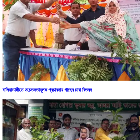
বালিয়াডাঙ্গীতে সচেতনতামূলক প্রচারনায় গাছের চারা বিতরন