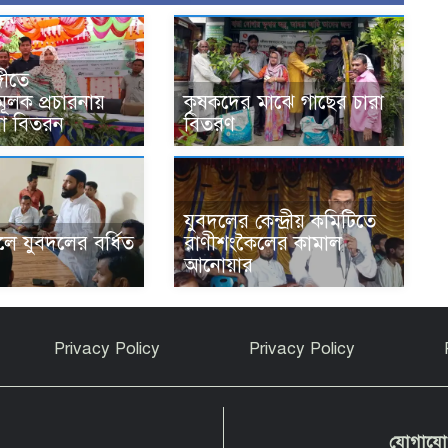
গীতে
ূলক প্রচারনায়
কৃষকদের মাঝে গাছের চারা
রা বিতরন
বিতরণ
যুবদলের কেন্দ্রীয় কমিটিতে
ে যুবদলের বর্ধিত
রাণীশংকৈলের কামাল
আনোয়ার
Privacy Policy
Privacy Policy
যোগায