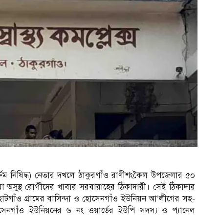
্রম নিষিদ্ধ) নেতার দখলে ঠাকুরগাঁও রাণীশংকৈল উপজেলার ৫০
 নেওয়া অসুস্থ রোগীদের খাবার সরবারাহের ঠিকাদারী। সেই ঠিকাদার
টগাঁও গ্রামের বাসিন্দা ও হোসেনগাঁও ইউনিয়ন আ’লীগের সহ-
োসেনগাঁও ইউনিয়নের ৬ নং ওয়ার্ডের ইউপি সদস্য ও প্যানেল