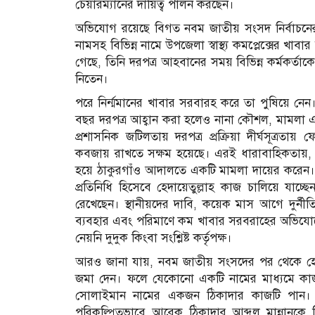
চেয়ারম্যানের দায়িত্ব পালন করছেন।
অভিযোগ রয়েছে বিগত নবম জাতীয় সংসদ নির্বাচনের
নামসহ বিভিন্ন নামে উপজেলা স্বাস্থ্য কমপ্লেক্সের খাবার
গেছে, তিনি দরপত্র আহবানের সময় বিভিন্ন কর্মকর্তা
নিতেন।
পরে নির্ন্মমানের খাবার সরবারহ করে তা পুষিয়ে নেন। উপ
বছর দরপত্র আহ্বান করা হলেও নানা কৌশল, মামলা এবং 
প্রশাসনিক জটিলতায় দরপত্র প্রক্রিয়া দীর্ঘসূত্রতা
কবজায় রাখতে সক্ষম হয়েছে। এরই ধারাবাহিকতায়, ২০২৩
হয়ে ঠাকুরগাঁও আদালতে একটি মামলা দায়ের করেন। ম
প্রতিনিধি হিসেবে হেদায়েতুল্লাহ কাজ চালিয়ে যাচ্
রেখেছেন। স্থানীয়দের দাবি, কয়েক মাস আগে দুর্নীতি
ব্যবহার এবং পরিমাণে কম খাবার সরবরাহের অভিযোগে
নেয়নি দুদুক কিংবা সংশ্লিষ্ট কর্তৃপক্ষ।
আরও জানা যায়, নবম জাতীয় সংসদের পর থেকে হেদা
জমা দেন। ফলে যেকোনো একটি নামের মাধ্যমে কাজটি
সোলাইমান নামের একজন ঠিকাদার কাজটি পান। পর
পরিকল্পিতভাবে আরেক ঠিকাদার আব্দুল মান্নান