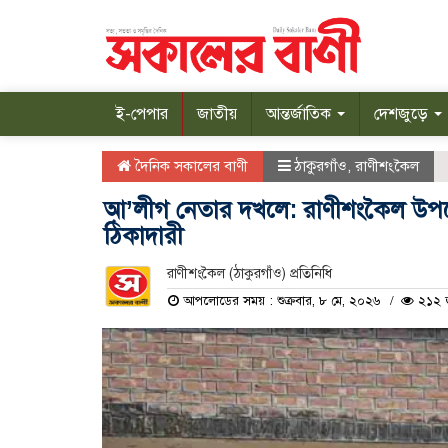
ই-পেপার
জাতীয়
আন্তর্জাতিক
দেশজুড়ে
দৈনিক সকালের বাণী
ঠাকুরগাঁও
,
রাণীশংকৈল
আ’লীগ নেতার দখলে: রাণীশংকৈল উপজেলা 
ঠিকাদারী
রাণীশংকৈল (ঠাকুরগাঁও) প্রতিনিধি
আপলোডের সময় : শুক্রবার, ৮ মে, ২০২৬
২১২ জ