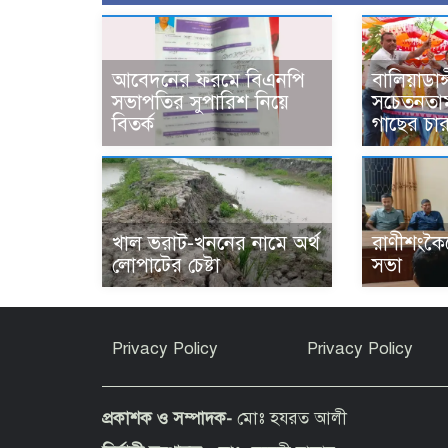
আবেদনের ফরমে বিএনপি
বালিয়াডাঙ্
সভাপতির সুপারিশ নিয়ে
সচেতনতাম
বিতর্ক
গাছের চা
খাল ভরাট-খননের নামে অর্থ
রাণীশংকৈল
লোপাটের চেষ্টা
সভা
Privacy Policy
Privacy Policy
প্রকাশক ও সম্পাদক-
মোঃ হযরত আলী