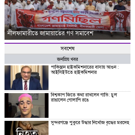
নীলফামারীতে জামায়াতের গণ সমাবেশ
সবশেষ
জনপ্রিয় খবর
পাকিস্তান হাইকমিশনারের বাসায় আগুন :
আইসিইউতে হাইকমিশনার
বিশ্বকাপ জিতে কথা রাখলেন গাভি: চুল
রাঙালেন গোলাপি রঙে
সুন্দরগঞ্জে পুকুরে উদ্ধার নিখোঁজ বৃদ্ধের মরদেহ