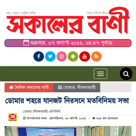
শুক্রবার, ০৭ অগাস্ট ২০২৬, ০৪:৪৭ পূর্বাহ্ন
Toggle
navigation
দৈনিক সকালের বাণী
ডোমার
,
নীলফামারী
ডোমার শহরে যানজট নিরসনে মতবিনিময় সভা
ডোমার (নীলফামারী) প্রতিনিধি
আপলোডের সময় : বৃহস্পতিবার, ২৮ আগস্ট, ২০২৫
৩০৫ জন দেখেছেন