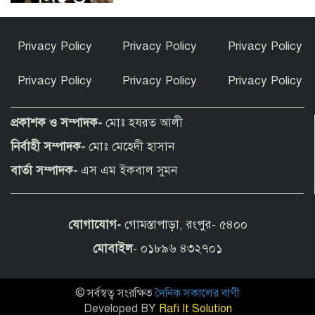
কেন ইসলাম ধর্ম গ্রহণ করলেন ভারতীয় এই
Privacy Policy
Privacy Policy
Privacy Policy
অভিনেত্রী?
Privacy Policy
Privacy Policy
Privacy Policy
পীরগাছায় বাংলাদেশ বুলেটিনের ৯ম বর্ষপূর্তি
উদযাপন
প্রকাশক ও সম্পাদক-
মোঃ হযরত আলী
নির্বাহী সম্পাদক-
মোঃ মেহেদী হাসান
ফুলছড়িতে গাঁজাসহ ৩ জনের কারাদণ্ড
বার্তা সম্পাদক-
এস এম ইকবাল সুমন
যোগাযোগ-
গোমস্তাপাড়া, রংপুর- ৫৪০০
পীরগঞ্জে অভিযানে কারেন্ট জাল জব্দ, পুড়িয়ে
ধ্বংস
মোবাইল
- ০১৮৯৬ ৪৩২৭০১
© সর্বস্বত্ব সংরক্ষিত
দৈনিক সকালের বাণী
চলন্ত ট্রেনে উঠতে গিয়ে পীরগাছায় রেলওয়ের
ওয়েম্যান নিহত
Developed BY
Rafi It Solution