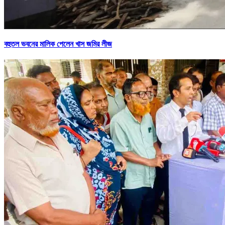
বহুতল ভবনের মালিক পেলেন খাস জমির লীজ