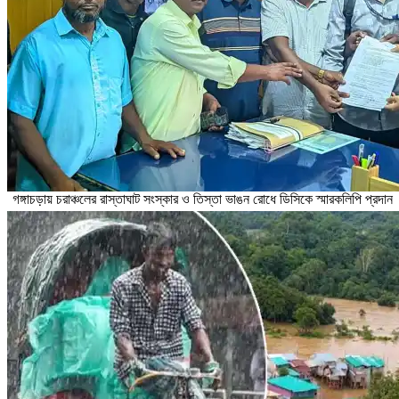
গঙ্গাচড়ায় চরাঞ্চলের রাস্তাঘাট সংস্কার ও তিস্তা ভাঙন রোধে ডিসিকে স্মারকলিপি প্রদান