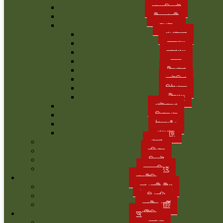
লালমনিরহাট
নীলফামারী
রংপুর
গংগাচড়া
বদরগঞ্জ
তারাগঞ্জ
সদর
পীরগাছা
কাউনিয়া
মিঠাপুকুর
পীরগঞ্জ
গাইবান্ধা
দিনাজপুর
ঠাকুরগাঁও
পঞ্চগড়
খুলনা
বরিশাল
সিলেট
ময়মনসিংহ
রাজনীতি
আওয়ামী লীগ
বিএনপি
জাতীয় পার্টি
অর্থনীতি
ব্যাংক