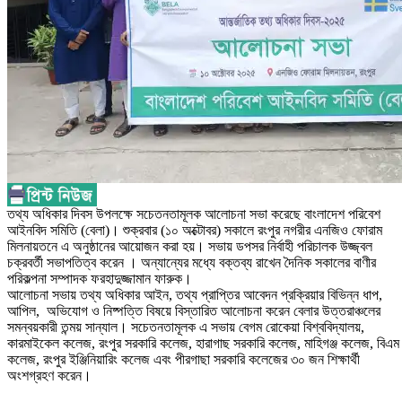
তথ্য অধিকার দিবস উপলক্ষে সচেতনতামূলক আলোচনা সভা করেছে বাংলাদেশ পরিবেশ
আইনবিদ সমিতি (বেলা)। শুক্রবার (১০ অক্টোবর) সকালে রংপুর নগরীর এনজিও ফোরাম
মিলনায়তনে এ অনুষ্ঠানের আয়োজন করা হয়। সভায় ডপসর নির্বাহী পরিচালক উজ্জ্বল
চক্রবর্তী সভাপতিত্ব করেন । অন্যান্যের মধ্যে বক্তব্য রাখেন দৈনিক সকালের বাণীর
পরিকল্পনা সম্পাদক ফরহাদুজ্জামান ফারুক।
আলোচনা সভায় তথ্য অধিকার আইন, তথ্য প্রাপ্তির আবেদন প্রক্রিয়ার বিভিন্ন ধাপ,
আপিল, অভিযোগ ও নিষ্পত্তি বিষয়ে বিস্তারিত আলোচনা করেন বেলার উত্তরাঞ্চলের
সমন্বয়কারী তন্ময় সান্যাল। সচেতনতামূলক এ সভায় বেগম রোকেয়া বিশ্ববিদ্যালয়,
কারমাইকেল কলেজ, রংপুর সরকারি কলেজ, হারাগাছ সরকারি কলেজ, মাহিগঞ্জ কলেজ, বিএম
কলেজ, রংপুর ইঞ্জিনিয়ারিং কলেজ এবং পীরগাছা সরকারি কলেজের ৩০ জন শিক্ষার্থী
অংশগ্রহণ করেন।