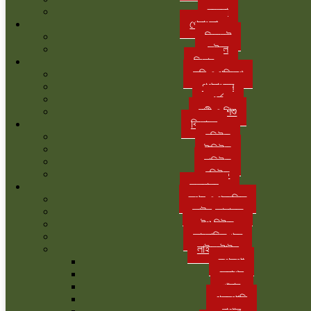
ব্যবসা
খেলাধুলা
ক্রিকেট
ফুটবল
ফিচার
কৃষি ও পরিবেশ
গণমাধ্যম
ধর্ম
নারী ও শিশু
বিনোদন
হলিউড
টালিউড
ঢালিউড
বলিউড
অন্যান্য
তথ্য ও প্রযুক্তি
আইন-আদালত
টপ নিউজ
আলোচিত খবর
লাইফস্টাইল
রূপকথা
ফ্যাশন
খাবার
গৃহস্থালি