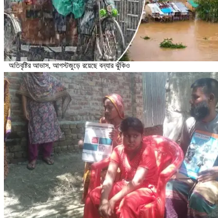
অতিবৃষ্টির আভাস, আগস্টজুড়ে রয়েছে বন্যার ঝুঁকিও