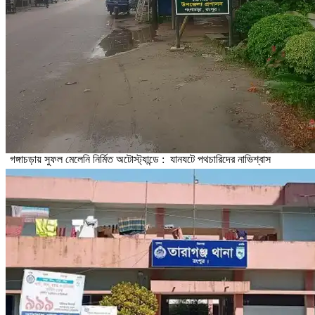
গঙ্গাচড়ায় সুফল মেলেনি নির্মিত অটোস্ট্যান্ডে : যানযটে পথচারিদের নাভিশ্বাস