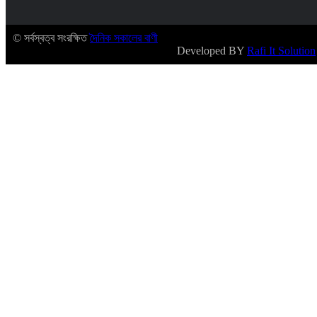
© সর্বস্বত্ব সংরক্ষিত
দৈনিক সকালের বাণী
Developed BY
Rafi It Solution