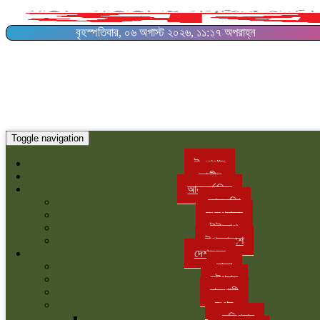
বৃহস্পতিবার, ০৬ অগাস্ট ২০২৬, ১১:১৭ অপরাহ্ন
Toggle navigation
ই-পেপার
জাতীয়
আন্তর্জাতিক
আমরেকিা
মধ্যপ্রাচ্য
ইউরোপ
উপমহাদশে
দেশজুড়ে
ঢাকা
চট্টগ্রাম
রাজশাহী
রংপুর
কুড়িগ্রাম