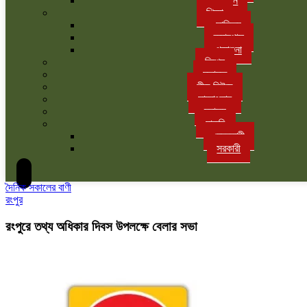
বাগান
শিক্ষা
সাহিত্য
ক্যাম্পাস
পড়াশুনা
বিশেষ
মতামত
লীড নিউজ
সাক্ষাৎকার
স্বাস্থ্য
চাকরি
বেসরকারী
সরকারী
দৈনিক সকালের বাণী
রংপুর
রংপুরে তথ্য অধিকার দিবস উপলক্ষে বেলার সভা