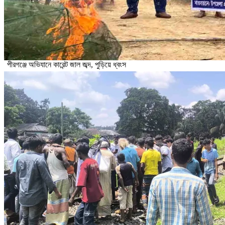
পীরগঞ্জে অভিযানে কারেন্ট জাল জব্দ, পুড়িয়ে ধ্বংস