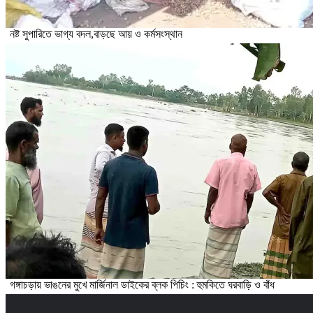
নষ্ট সুপারিতে ভাগ্য বদল,বাড়ছে আয় ও কর্মসংস্থান
গঙ্গাচড়ায় ভাঙনের মুখে মার্জিনাল ডাইকের ব্লক পিচিং : হুমকিতে ঘরবাড়ি ও বাঁধ