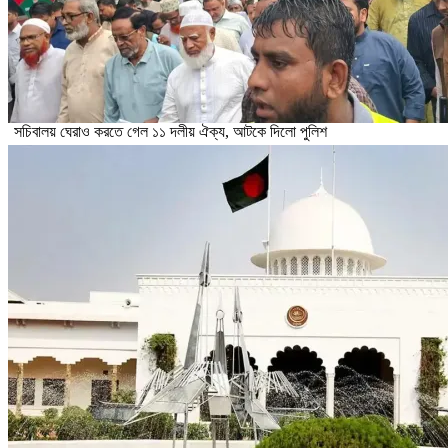
সচিবালয় ঘেরাও করতে গেল ১১ দলীয় ঐক্য, আটকে দিলো পুলিশ