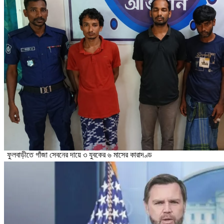
ফুলবাড়ীতে গাঁজা সেবনের দায়ে ৩ যুবকের ৬ মাসের কারাদণ্ড