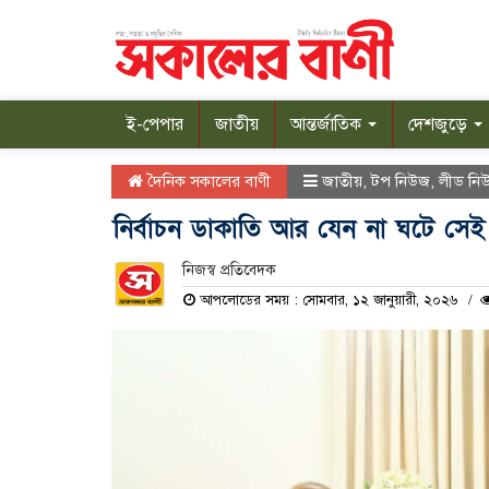
ই-পেপার
জাতীয়
আন্তর্জাতিক
দেশজুড়ে
দৈনিক সকালের বাণী
জাতীয়
,
টপ নিউজ
,
লীড নি
নির্বাচন ডাকাতি আর যেন না ঘটে সেই ব
নিজস্ব প্রতিবেদক
আপলোডের সময় : সোমবার, ১২ জানুয়ারী, ২০২৬