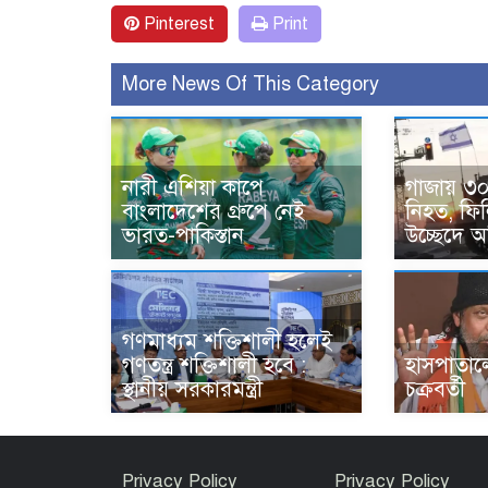
Pinterest
Print
More News Of This Category
নারী এশিয়া কাপে
গাজায় ৩০
বাংলাদেশের গ্রুপে নেই
নিহত, ফিল
ভারত-পাকিস্তান
উচ্ছেদে 
গণমাধ্যম শক্তিশালী হলেই
গণতন্ত্র শক্তিশালী হবে :
হাসপাতালে
স্থানীয় সরকারমন্ত্রী
চক্রবর্তী
Privacy Policy
Privacy Policy