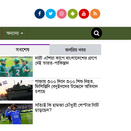
অন্যান্য
সবশেষ
জনপ্রিয় খবর
নারী এশিয়া কাপে বাংলাদেশের গ্রুপে
নেই ভারত-পাকিস্তান
গাজায় ৩০০ দিনে ৩০০ শিশু নিহত,
ফিলিস্তিনি বেদুইনদের উচ্ছেদে অভিযান
চলছে
সত্যিই কি হামজা চৌধুরী লেস্টার সিটি
ছাড়ছেন?
রাণীশংকৈলে ইয়াবাসহ যুবক আটক