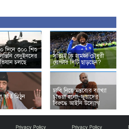
০ দিনে ৩০০ শিশু
িস্তিনি বেদুইনদের
সত্যিই কি হামজা চৌধুরী
অভিযান চলছে
লেস্টার সিটি ছাড়ছেন?
ঢাবি নিয়ে মন্তব্যের ব্যাখ্যা
 ভর্তি মিঠুন
চাওয়া হলো, ফুয়াদের
বিরুদ্ধে আইনি উদ্যোগ
Privacy Policy
Privacy Policy