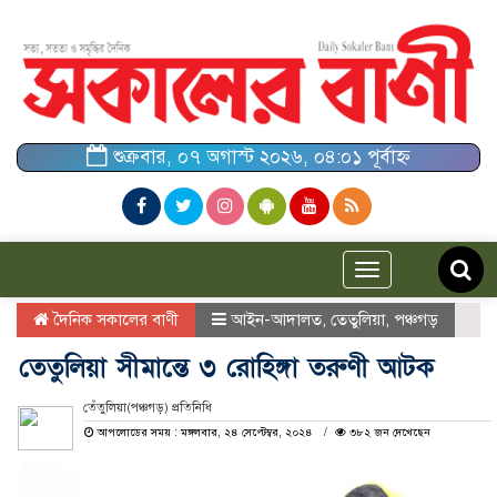
শুক্রবার, ০৭ অগাস্ট ২০২৬, ০৪:০১ পূর্বাহ্ন
Toggle
navigation
দৈনিক সকালের বাণী
আইন-আদালত
,
তেতুলিয়া
,
পঞ্চগড়
তেতুলিয়া সীমান্তে ৩ রোহিঙ্গা তরুণী আটক
তেঁতুলিয়া(পঞ্চগড়) প্রতিনিধি
আপলোডের সময় : মঙ্গলবার, ২৪ সেপ্টেম্বর, ২০২৪
৩৮২ জন দেখেছেন