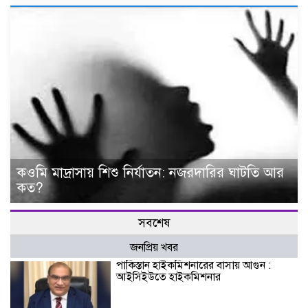
কওমি মাদ্রাসায় শিশু নির্যাতন: নজরদারির ঘাটতি আর
কত?
সবশেষ
জনপ্রিয় খবর
পাকিস্তান হাইকমিশনারের বাসায় আগুন :
আইসিইউতে হাইকমিশনার