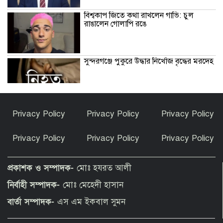
বিশ্বকাপ জিতে কথা রাখলেন গাভি: চুল
রাঙালেন গোলাপি রঙে
সুন্দরগঞ্জে পুকুরে উদ্ধার নিখোঁজ বৃদ্ধের মরদেহ
কেন ইসলাম ধর্ম গ্রহণ করলেন ভারতীয় এই
Privacy Policy
Privacy Policy
Privacy Policy
অভিনেত্রী?
Privacy Policy
Privacy Policy
Privacy Policy
পীরগাছায় বাংলাদেশ বুলেটিনের ৯ম বর্ষপূর্তি
উদযাপন
প্রকাশক ও সম্পাদক-
মোঃ হযরত আলী
নির্বাহী সম্পাদক-
মোঃ মেহেদী হাসান
ফুলছড়িতে গাঁজাসহ ৩ জনের কারাদণ্ড
বার্তা সম্পাদক-
এস এম ইকবাল সুমন