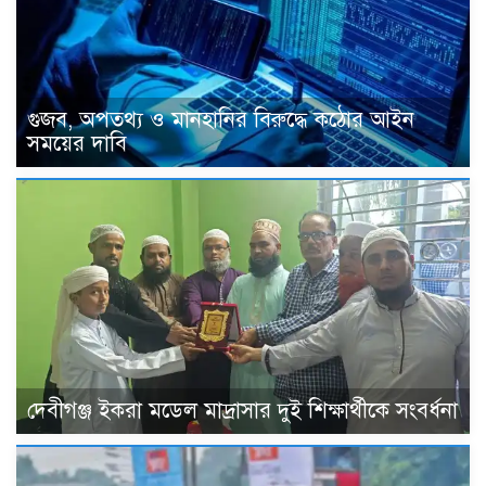
গুজব, অপতথ্য ও মানহানির বিরুদ্ধে কঠোর আইন
সময়ের দাবি
দেবীগঞ্জ ইকরা মডেল মাদ্রাসার দুই শিক্ষার্থীকে সংবর্ধনা