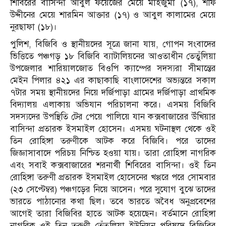
শিবিরের বাসিন্দা আবুল ফয়েজের মেয়ে মাইজুমা (১৭), শফি
উদ্দীনের মেয়ে শারমিন আক্তার (১৭) ও আবুল কালামের মেয়ে
নুরছাফা (১৮)।
পুলিশ, বিজিবি ও স্থানীয়দের সূত্রে জানা যায়, গোপন সংবাদের
ভিত্তিতে পঞ্চগড় ১৮ বিজিবি ব্যাটালিয়নের আওতাধীন তেতুঁলিয়া
উপজেলার শারিয়ালজোত বিওপি ক্যাম্পের সদস্যরা সীমান্তের
মেইন পিলার ৪২১ এর কাছাকাছি বাংলাদেশের অভ্যন্তরে সকাল
৭টার সময় স্থানীয়দের নিয়ে দর্জিপাড়া গ্রামের দর্জিপাড়া প্রাথমিক
বিদ্যালয় এলাকায় অভিযান পরিচালনা করে। এসময় বিজিবি
সদস্যদের উপস্থিতি টের পেয়ে পালিয়ে যান কক্সবাজারের উঁখিয়ার
বাসিন্দা প্রতারক ইসমাইল হোসেন। এসময় ঘটনাস্থল থেকে ওই
তিন রোহিঙ্গা তরুণীকে আটক করে বিজিবি। পরে তাদের
জিজ্ঞাসাবাদে পরিচয় নিশ্চিত হওয়া যায়। তারা রোহিঙ্গা নাগরিক
এবং সবাই কক্সবাজারের শরনার্থী শিবিরের বাসিন্দা। ওই তিন
রোহিঙ্গা তরুণী প্রতারক ইসমাইল হোসেনের খপ্পরে পরে সোমবার
(২৩ সেপ্টেম্বর) পঞ্চগড়ের নিয়ে আসেন। পরে সুযোগ বুঝে তাদের
ভারতে পাঠানোর কথা ছিল। তবে ভারতে অবৈধ অনুপ্রবেশের
আগেই তারা বিজিবির হাতে আটক হয়েছেন। বর্তমানে রোহিঙ্গা
নাগরিক ওই তিন তরুণী তেঁতুলিয়া ইউনিয়ন পরিষদে বিজিবির