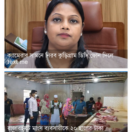
‎ক্যামেরার সামনে নিরব কুড়িগ্রাম ডিসি,ফোন দিলে
text me
রাজারহাটে মাংস ব্যবসায়ীকে ২০ হাজার টাকা