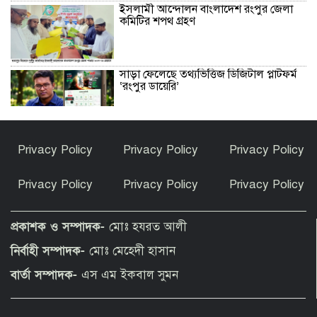
ইসলামী আন্দোলন বাংলাদেশ রংপুর জেলা
কমিটির শপথ গ্রহণ
সাড়া ফেলেছে তথ্যভিত্তিজ ডিজিটাল প্লাটফর্ম
‘রংপুর ডায়েরি’
বোচাগঞ্জে জমি দখল ও স্ট্যাম্পে স্বাক্ষরের
Privacy Policy
Privacy Policy
Privacy Policy
অভিযোগে সংবাদ সম্মেলন
Privacy Policy
Privacy Policy
Privacy Policy
সৈয়দপুর ক্যান্টনমেন্ট পাবলিক স্কুল ও
কলেজের ১৩ শিক্ষার্থীর প্রতিনিধিত্ব করার
প্রকাশক ও সম্পাদক-
মোঃ হযরত আলী
গৌরব অর্জন
নির্বাহী সম্পাদক-
মোঃ মেহেদী হাসান
গণমাধ্যম শক্তিশালী হলেই গণতন্ত্র শক্তিশালী
বার্তা সম্পাদক-
এস এম ইকবাল সুমন
হবে : স্থানীয় সরকারমন্ত্রী