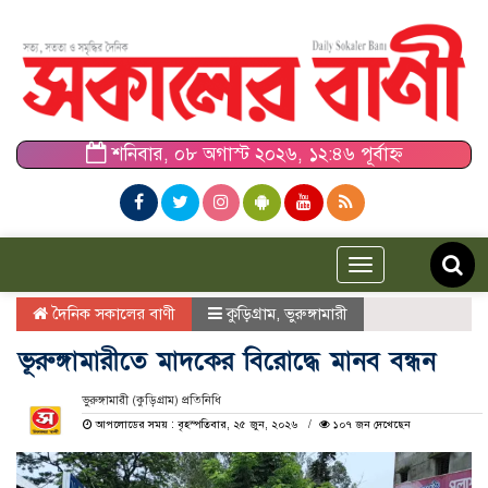
শনিবার, ০৮ অগাস্ট ২০২৬, ১২:৪৬ পূর্বাহ্ন
Toggle
navigation
দৈনিক সকালের বাণী
কুড়িগ্রাম
,
ভুরুঙ্গামারী
ভূরুঙ্গামারীতে মাদকের বিরোদ্ধে মানব বন্ধন
ভুরুঙ্গামারী (কুড়িগ্রাম) প্রতিনিধি
আপলোডের সময় : বৃহস্পতিবার, ২৫ জুন, ২০২৬
১০৭ জন দেখেছেন