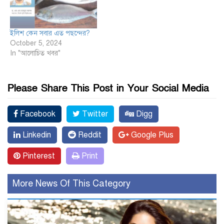
ইলিশ কেন সবার এত পছন্দের?
October 5, 2024
In "আলোচিত খবর"
Please Share This Post in Your Social Media
Facebook
Twitter
Digg
Linkedin
Reddit
Google Plus
Pinterest
Print
More News Of This Category