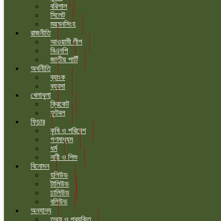
বরিশাল
সিলেট
ময়মনসিংহ
রাজনীতি
আওয়ামী লীগ
বিএনপি
জাতীয় পার্টি
অর্থনীতি
ব্যাংক
ব্যবসা
খেলাধুলা
ক্রিকেট
ফুটবল
ফিচার
কৃষি ও পরিবেশ
গণমাধ্যম
ধর্ম
নারী ও শিশু
বিনোদন
হলিউড
টালিউড
ঢালিউড
বলিউড
অন্যান্য
তথ্য ও প্রযুক্তি