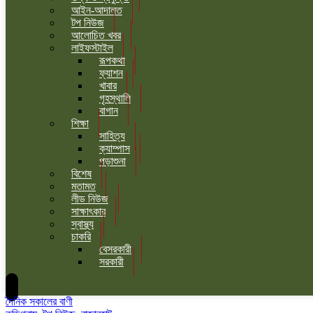
আইন-আদালত
টপ নিউজ
আলোচিত খবর
লাইফস্টাইল
রূপকথা
ফ্যাশন
খাবার
গৃহস্থালি
বাগান
শিক্ষা
সাহিত্য
ক্যাম্পাস
পড়াশুনা
বিশেষ
মতামত
লীড নিউজ
সাক্ষাৎকার
স্বাস্থ্য
চাকরি
বেসরকারী
সরকারী
দৈনিক সকালের বাণী