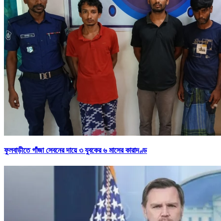
ফুলবাড়ীতে গাঁজা সেবনের দায়ে ৩ যুবকের ৬ মাসের কারাদণ্ড