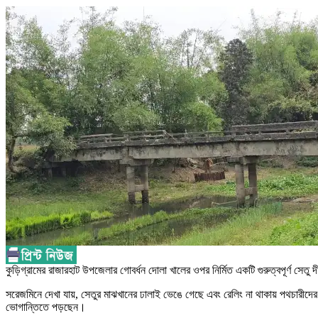
কুড়িগ্রামের রাজারহাট উপজেলার গোবর্ধন দোলা খালের ওপর নির্মিত একটি গুরুত্বপূর্ণ সেত
সরেজমিনে দেখা যায়, সেতুর মাঝখানের ঢালাই ভেঙে গেছে এবং রেলিং না থাকায় পথচারীদে
ভোগান্তিতে পড়ছেন।