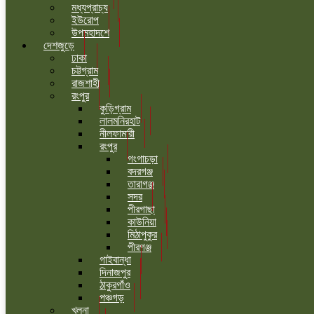
মধ্যপ্রাচ্য
ইউরোপ
উপমহাদশে
দেশজুড়ে
ঢাকা
চট্টগ্রাম
রাজশাহী
রংপুর
কুড়িগ্রাম
লালমনিরহাট
নীলফামারী
রংপুর
গংগাচড়া
বদরগঞ্জ
তারাগঞ্জ
সদর
পীরগাছা
কাউনিয়া
মিঠাপুকুর
পীরগঞ্জ
গাইবান্ধা
দিনাজপুর
ঠাকুরগাঁও
পঞ্চগড়
খুলনা