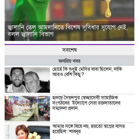
জ্বালানি তেল আমদানিতে বিশেষ সুবিধার সুযোগ নেই,
বলল জ্বালানি বিভাগ
সবশেষ
জনপ্রিয় খবর
হোর্হে কি শুধুই মেসির বাবা ছিলেন, নাকি
আরও বেশি কিছু?
হৃদয়ে সৈয়দপুর স্বেচ্ছাসেবী সামাজিক
সংগঠনের উদ্যোগে সেরা রক্তদাতাদের
সম্মাননা প্রদান
আমার সঙ্গে বিয়ে নয়, হয়তো স্বপ্নের বাসর
হয়েছিল: শাবনূর