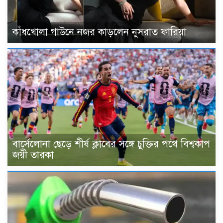
কাঁধখোলা গাউনে নজর কাড়লেন নুসরাত ফারিয়া
বার্সেলোনা ছেড়ে শীর্ষ ক্লাবের সঙ্গে চুক্তির পথে বিশ্বকাপ
জয়ী তারকা