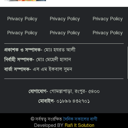
দেশের উন্নয়ন ও মানুষের কল্যাণে কাজ করুন
Privacy Policy
Privacy Policy
Privacy Policy
: ইউএনওদের প্রধানমন্ত্রী
Privacy Policy
Privacy Policy
Privacy Policy
কাঁধখোলা গাউনে নজর কাড়লেন নুসরাত
ফারিয়া
প্রকাশক ও সম্পাদক-
মোঃ হযরত আলী
নির্বাহী সম্পাদক-
মোঃ মেহেদী হাসান
বার্সেলোনা ছেড়ে শীর্ষ ক্লাবের সঙ্গে চুক্তির
বার্তা সম্পাদক-
এস এম ইকবাল সুমন
পথে বিশ্বকাপ জয়ী তারকা
যোগাযোগ-
গোমস্তাপাড়া, রংপুর- ৫৪০০
তেঁতুলিয়ায় ১৬ বছরের আইনি লড়াইয় শেষে
আদালতের রায়ে জমি ফিরে পেলেন মালিকরা
মোবাইল
- ০১৮৯৬ ৪৩২৭০১
© সর্বস্বত্ব সংরক্ষিত
দৈনিক সকালের বাণী
জ্বালানি তেল আমদানিতে বিশেষ সুবিধার
সুযোগ নেই, বলল জ্বালানি বিভাগ
Developed BY
Rafi It Solution