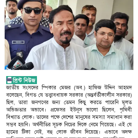
জাতীয় সংসদের স্পিকার মেজর (অব.) হাফিজ উদ্দিন আহমদ
বলেছেন, বিগত যে তত্ত্বাবধায়ক সরকার (অন্তর্বর্তীকালীন সরকার)
ছিল, তারা জনগণের জন্য তেমন কিছু করতে পারেনি মূলত
অভিজ্ঞতার অভাবে। প্রফেসর ইউনূস ভালো ছিলেন, পৃথিবী
বিখ্যাত লোক। তাদের পক্ষে দেশের মানুষের সমস্যা সমাধান করা
সম্ভব হয়নি। অর্থনীতির সূচক নিচের দিকে নেমে গিয়েছে। এই যে
হামের টিকা নেই, বহু লোক জীবন দিয়েছে। এভাবে অদক্ষ