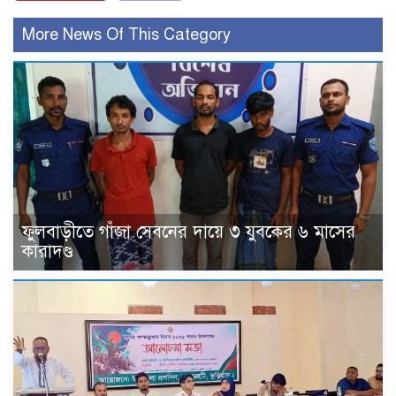
More News Of This Category
ফুলবাড়ীতে গাঁজা সেবনের দায়ে ৩ যুবকের ৬ মাসের
কারাদণ্ড