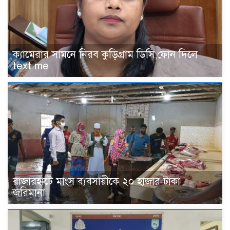
‎ক্যামেরার সামনে নিরব কুড়িগ্রাম ডিসি,ফোন দিলে
text me
রাজারহাটে মাংস ব্যবসায়ীকে ২০ হাজার টাকা
জরিমানা