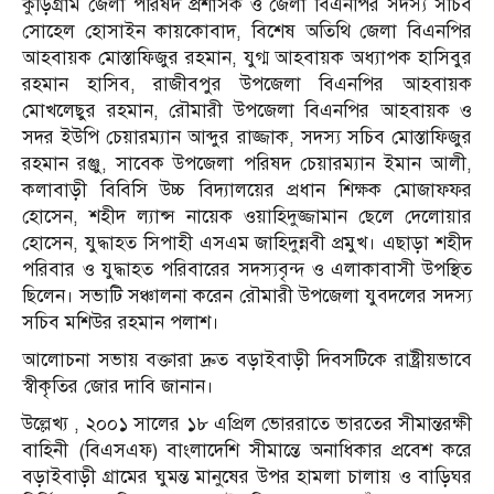
কুড়িগ্রাম জেলা পরিষদ প্রশাসক ও জেলা বিএনপির সদস্য সচিব
সোহেল হোসাইন কায়কোবাদ, বিশেষ অতিথি জেলা বিএনপির
আহবায়ক মোস্তাফিজুর রহমান, যুগ্ম আহবায়ক অধ্যাপক হাসিবুর
রহমান হাসিব, রাজীবপুর উপজেলা বিএনপির আহবায়ক
মোখলেছুর রহমান, রৌমারী উপজেলা বিএনপির আহবায়ক ও
সদর ইউপি চেয়ারম্যান আব্দুর রাজ্জাক, সদস্য সচিব মোস্তাফিজুর
রহমান রঞ্জু, সাবেক উপজেলা পরিষদ চেয়ারম্যান ইমান আলী,
কলাবাড়ী বিবিসি উচ্চ বিদ্যালয়ের প্রধান শিক্ষক মোজাফ্ফর
হোসেন, শহীদ ল্যান্স নায়েক ওয়াহিদুজ্জামান ছেলে দেলোয়ার
হোসেন, যুদ্ধাহত সিপাহী এসএম জাহিদুন্নবী প্রমুখ। এছাড়া শহীদ
পরিবার ও যুদ্ধাহত পরিবারের সদস্যবৃন্দ ও এলাকাবাসী উপস্থিত
ছিলেন। সভাটি সঞ্চালনা করেন রৌমারী উপজেলা যুবদলের সদস্য
সচিব মশিউর রহমান পলাশ।
আলোচনা সভায় বক্তারা দ্রুত বড়াইবাড়ী দিবসটিকে রাষ্ট্রীয়ভাবে
স্বীকৃতির জোর দাবি জানান।
উল্লেখ্য , ২০০১ সালের ১৮ এপ্রিল ভোররাতে ভারতের সীমান্তরক্ষী
বাহিনী (বিএসএফ) বাংলাদেশি সীমান্তে অনাধিকার প্রবেশ করে
বড়াইবাড়ী গ্রামের ঘুমন্ত মানুষের উপর হামলা চালায় ও বাড়িঘর