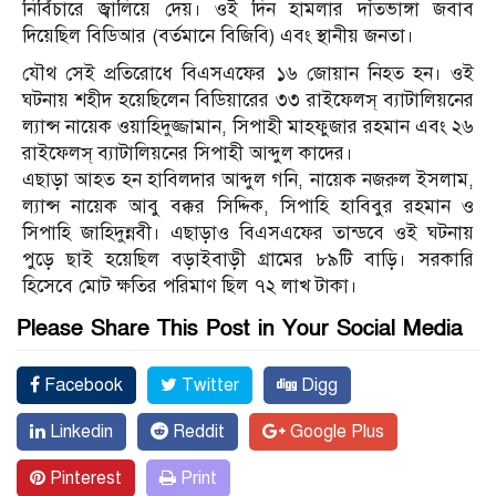
নির্বিচারে জ্বালিয়ে দেয়। ওই দিন হামলার দাঁতভাঙ্গা জবাব
দিয়েছিল বিডিআর (বর্তমানে বিজিবি) এবং স্থানীয় জনতা।
যৌথ সেই প্রতিরোধে বিএসএফের ১৬ জোয়ান নিহত হন। ওই
ঘটনায় শহীদ হয়েছিলেন বিডিয়ারের ৩৩ রাইফেলস্ ব্যাটালিয়নের
ল্যান্স নায়েক ওয়াহিদুজ্জামান, সিপাহী মাহফুজার রহমান এবং ২৬
রাইফেলস্ ব্যাটালিয়নের সিপাহী আব্দুল কাদের।
এছাড়া আহত হন হাবিলদার আব্দুল গনি, নায়েক নজরুল ইসলাম,
ল্যান্স নায়েক আবু বক্কর সিদ্দিক, সিপাহি হাবিবুর রহমান ও
সিপাহি জাহিদুন্নবী। এছাড়াও বিএসএফের তান্ডবে ওই ঘটনায়
পুড়ে ছাই হয়েছিল বড়াইবাড়ী গ্রামের ৮৯টি বাড়ি। সরকারি
হিসেবে মোট ক্ষতির পরিমাণ ছিল ৭২ লাখ টাকা।
Please Share This Post in Your Social Media
Facebook
Twitter
Digg
Linkedin
Reddit
Google Plus
Pinterest
Print