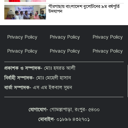
পীরগাছায় বাংলাদেশ বুলেটিনের ৯ম বর্ষপূর্তি
উদযাপন
ফুলছড়িতে গাঁজাসহ ৩ জনের কারাদণ্ড
Privacy Policy
Privacy Policy
Privacy Policy
Privacy Policy
Privacy Policy
Privacy Policy
পীরগঞ্জে অভিযানে কারেন্ট জাল জব্দ, পুড়িয়ে
ধ্বংস
প্রকাশক ও সম্পাদক-
মোঃ হযরত আলী
নির্বাহী সম্পাদক-
মোঃ মেহেদী হাসান
চলন্ত ট্রেনে উঠতে গিয়ে পীরগাছায় রেলওয়ের
বার্তা সম্পাদক-
এস এম ইকবাল সুমন
ওয়েম্যান নিহত
যোগাযোগ-
গোমস্তাপাড়া, রংপুর- ৫৪০০
পাগলাপীরে খেলার মাঠের দাবিতে মানববন্ধন
মোবাইল
- ০১৮৯৬ ৪৩২৭০১