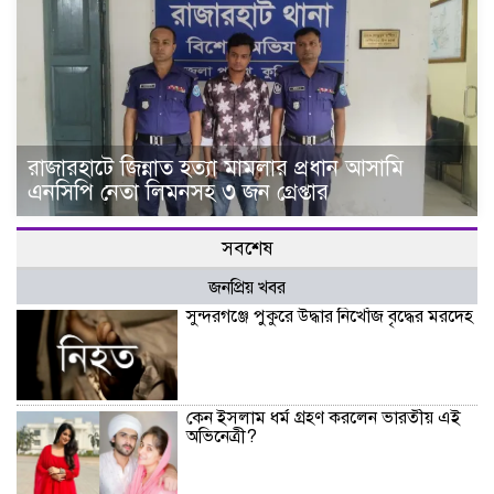
রাজারহাটে জিন্নাত হত্যা মামলার প্রধান আসামি
এনসিপি নেতা লিমনসহ ৩ জন গ্রেপ্তার
সবশেষ
জনপ্রিয় খবর
সুন্দরগঞ্জে পুকুরে উদ্ধার নিখোঁজ বৃদ্ধের মরদেহ
কেন ইসলাম ধর্ম গ্রহণ করলেন ভারতীয় এই
অভিনেত্রী?