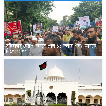
সচিবালয় ঘেরাও করতে গেল ১১ দলীয় ঐক্য, আটকে
দিলো পুলিশ