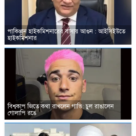
পাকিস্তান হাইকমিশনারের বাসায় আগুন : আইসিইউতে
হাইকমিশনার
বিশ্বকাপ জিতে কথা রাখলেন গাভি: চুল রাঙালেন
গোলাপি রঙে