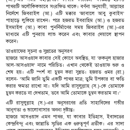
পাথরটি অলৌকিকভাবে সংরক্ষিত থাকে। বর্ণনা অনুযায়ী, আল্লাহর
নির্দেশে জিবরাইল (আ.) এটি মক্কার ‘জাবালে আবু কুবাইস’
পাহাড়ে লুকিয়ে রাখেন। পরে হজরত ইবরাহিম (আ.) ও হজরত
ইসমাইল (আ.) কাবা পুনর্নির্মাণের সময় জিবরাইল (আ.)-এর
মাধ্যমে এটি পুনরায় লাভ করেন এবং কাবার দেয়ালে স্থাপন
করেন।
তাওয়াফের সূচনা ও সুন্নতের অনুসরণ
হাজরে আসওয়াদ কাবার সেই কোণে অবস্থিত, যা ‘রুকনুল হাজার
আল-আসওয়াদ’ নামে পরিচিত। এখান থেকেই তাওয়াফ শুরু ও
শেষ হয়। এটি স্পর্শ বা চুম্বন করা সুন্নত। হজরত ওমর (রা.)
বলেন- ‘আমি জানি তুমি একটি পাথর মাত্র; তুমি উপকার বা ক্ষতি
করার ক্ষমতা রাখো না। যদি আমি রাসুলুল্লাহ (স.)-কে তোমাকে
চুম্বন করতে না দেখতাম, তবে আমি তোমাকে চুম্বন করতাম না।’
এটি রাসুলুল্লাহ (স.)-এর অনুসরণের প্রতি সাহাবিদের গভীর
আনুগত্য ও ভালোবাসার অনন্য দৃষ্টান্ত।
হাজরে আসওয়াদ এমন পাথর, যা কাবার ইতিহাস, ইবাদতের
কেন্দ্রবিন্দু এবং জান্নাতি স্মৃতির এক গুরুত্বপূর্ণ প্রতীক। এর সাদা