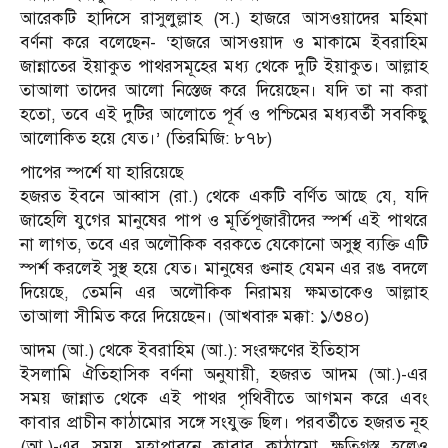
আরেকটি হাদিসে রাসুলুল্লাহ (স.) হাজরে আসওয়াদের মহিমা
বর্ণনা করে বলেছেন- ‘হাজরে আসওয়াদ ও মাকামে ইবরাহিম
জান্নাতের ইয়াকুত পাথরসমূহের মধ্য থেকে দুটি ইয়াকুত। আল্লাহ
তাআলা তাদের আলো নিস্তেজ করে দিয়েছেন। যদি তা না করা
হতো, তবে এই দুটির আলোতে পূর্ব ও পশ্চিমের মধ্যবর্তী সবকিছু
আলোকিত হয়ে যেত।’ (তিরমিজি: ৮৭৮)
পাপের স্পর্শে যা হারিয়েছে
হজরত ইবনে আব্বাস (রা.) থেকে একটি বর্ণিত আছে যে, যদি
জাহেলি যুগের মানুষের পাপ ও মূর্তিপূজারীদের স্পর্শ এই পাথরে
না লাগত, তবে এর অলৌকিক বরকতে যেকোনো অসুস্থ ব্যক্তি এটি
স্পর্শ করলেই সুস্থ হয়ে যেত। মানুষের গুনাহ যেমন এর রঙ বদলে
দিয়েছে, তেমনি এর অলৌকিক নিরাময় ক্ষমতাকেও আল্লাহ
তাআলা সীমিত করে দিয়েছেন। (আখবারু মক্কা: ১/৩৪০)
আদম (আ.) থেকে ইবরাহিম (আ.): সংরক্ষণের ইতিহাস
ইসলামি ঐতিহাসিক বর্ণনা অনুযায়ী, হজরত আদম (আ.)-এর
সময় জান্নাত থেকে এই পাথর পৃথিবীতে আগমন করে এবং
কাবার প্রাচীন কাঠামোর সঙ্গে সংযুক্ত ছিল। পরবর্তীতে হজরত নূহ
(আ.)-এর সময় মহাপ্লাবনে কাবার কাঠামো ক্ষতিগ্রস্ত হলেও