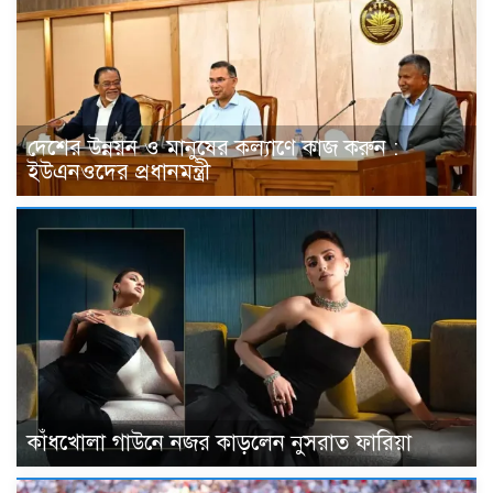
দেশের উন্নয়ন ও মানুষের কল্যাণে কাজ করুন :
ইউএনওদের প্রধানমন্ত্রী
কাঁধখোলা গাউনে নজর কাড়লেন নুসরাত ফারিয়া