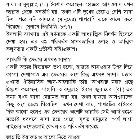
যায়। রাসুলুল্লাহ (স.) ইরশাদ করেছেন- ‘হাজরে আসওয়াদ যখন
জান্নাত থেকে অবতীর্ণ হয়, তখন এটি দুধের চেয়েও বেশি সাদা
ছিল। পরে বনি আদমের (মানুষের) পাপরাশি একে কালো করে
দিয়েছে।’ (সুনানে তিরমিজি: ৮৭৭)
ইসলামি ব্যাখ্যায় এই বর্ণনাকে একটি আধ্যাত্মিক নিদর্শন হিসেবে
দেখা হয়। এর রঙ পরিবর্তন মানবজাতির গুনাহ ও আত্মিক
কলুষতার একটি প্রতীকী বহিঃপ্রকাশ।
পাথরটি কি ভেতরে এখনও সাদা?
একটি অত্যন্ত বিস্ময়কর তথ্য হলো, হাজরে আসওয়াদ উপর দিয়ে
কালো দেখালেও এর ভেতরের অংশ কিন্তু এখনও সাদা। মক্কার
প্রখ্যাত ঐতিহাসিক আল-আজরাকি তাঁর ‘আখবারু মক্কা’ গ্রন্থে
উল্লেখ করেছেন, সাহাবি আবদুল্লাহ ইবনে জুবায়ের (রা.)-এর
সময় যখন কাবা মেরামত করা হয়, তখন হাজরে আসওয়াদের
কিছু অংশ ভেঙে গিয়েছিল। তখন দেখা যায়, পাথরটির বাইরের
দিক কালো হলেও এর ভেতরের অংশটি জান্নাতি সেই আদি রঙের
মতোই ধবধবে সাদা রয়ে গেছে। মূলত মানুষের স্পর্শ লাগা
বাইরের অংশগুলোই কেবল রঙ পরিবর্তন করেছে।
জান্নাতি ইয়াকুত ও আলো নিভে যাওয়া