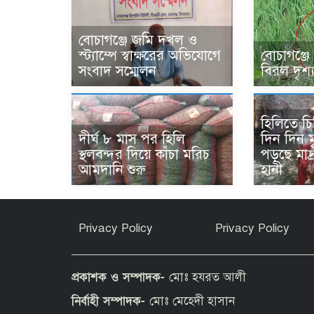
বোচাগঞ্জে জমি দখল ও
স্ট্যাম্পে স্বাক্ষরের অভিযোগে
বোচাগঞ্জে
সংবাদ সম্মেলন
বিরল দৃশ্
হিলিতে চ
দীর্ঘ ৮ মাস পর হিলি
দিন দিন ম
স্থলবন্দর দিয়ে কাঁচা মরিচ
পড়ছে মাদ্র
আমদানি শুরু
হানী
Privacy Policy
Privacy Policy
প্রকাশক ও সম্পাদক-
মোঃ হযরত আলী
নির্বাহী সম্পাদক-
মোঃ মেহেদী হাসান