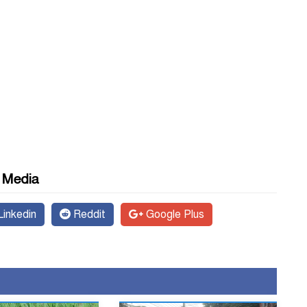
l Media
inkedin
Reddit
Google Plus