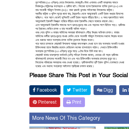
বৃহস্পতিবার (২৩ এপ্রিল) ভোরে উপজেলার সোনামুখী-শৌলা এলাকার একটি মাদ্রাসার সামনে 
দিনাজপুর-গোবিন্দগঞ্জ মহাসড়কে এ দুর্ঘটনা ঘটে। নিহতরা হলেন ট্রাকচালক হানিফ মন্ডল (৫০) এবং 
তার সহকারী শরিফুল ইসলাম (৪৩)। তারা দুজনই খুলনার পাইকগাছা উপজেলার বাসিন্দা।
স্থানীয় বাসিন্দা ও পুলিশ সূত্রে জানা যায়, ঠাকুরগাঁও থেকে আলুবোঝাই একটি ট্রাক বগুড়ার উদ্দেশ্যে 
যাচ্ছিল। পথে আগে থেকেই ভূসিভর্তি একটি ট্রাক সড়কে দাঁড়িয়ে ছিল। এ সময় দ্রুতগতিতে আসা 
আলুবোঝাই ট্রাকটি নিয়ন্ত্রণ হারিয়ে দাঁড়িয়ে থাকা ট্রাকটির পেছনে সজোরে ধাক্কা দেয়।
এতে আলুবোঝাই ট্রাকটির সামনের অংশ দুমড়ে-মুচড়ে যায় এবং সড়কের পাশে ছিটকে পড়ে। দুর্ঘটনার 
পর ট্রাকের কেবিনে চালক ও তার সহকারী আটকা পড়েন।
খবর পেয়ে পুলিশ ও ফায়ার সার্ভিসের সদস্যরা ঘটনাস্থলে পৌঁছে উদ্ধার অভিযান চালান। ফায়ার 
সার্ভিসের কর্মীরা দুমড়ে-মুচড়ে যাওয়া কেবিন থেকে সহকারী শরিফুল ইসলামের মরদেহ উদ্ধার করেন 
এবং গুরুতর আহত অবস্থায় চালক হানিফ মন্ডলকে উদ্ধার করেন।
পরে আহত চালককে ঘোড়াঘাট উপজেলা স্বাস্থ্য কমপ্লেক্সে নেওয়া হলে তার অবস্থার অবনতি হওয়ায় 
চিকিৎসকরা তাকে জিয়াউর রহমান মেডিকেল কলেজ হাসপাতালে পাঠান। সেখানে চিকিৎসাধীন 
অবস্থায় বৃহস্পতিবার (২৩ এপ্রিল) দুপুর সাড়ে ১২টার দিকে তিনি মারা যান।
ঘোড়াঘাট থানার ভারপ্রাপ্ত কর্মকর্তা (ওসি) শহিদুল ইসলাম জানান, ভোরের ওই সড়ক দুর্ঘটনায় 
ঘটনাস্থলেই চালকের সহকারী নিহত হন এবং পরে চিকিৎসাধীন অবস্থায় চালকের মৃত্যু হয়। 
নিহতদের পরিবারের সদস্যদের খবর দেওয়া হয়েছে। দুর্ঘটনাকবলিত দুটি ট্রাক পুলিশ হেফাজতে নেওয়া 
হয়েছে এবং মরদেহ সংক্রান্ত আইনগত প্রক্রিয়া চলমান রয়েছে।
Please Share This Post in Your Socia
Facebook
Twitter
Digg
L
Pinterest
Print
More News Of This Category