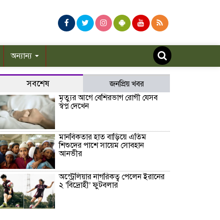
অন্যান্য
সবশেষ
জনপ্রিয় খবর
মৃত্যুর আগে বেশিরভাগ রোগী যেসব
স্বপ্ন দেখেন
মানবিকতার হাত বাড়িয়ে এতিম
শিশুদের পাশে সায়েম সোবহান
আনভীর
অস্ট্রেলিয়ার নাগরিকত্ব পেলেন ইরানের
২ ‘বিদ্রোহী’ ফুটবলার
হাসিনার বক্তব্যকে আমরা সমর্থন করি