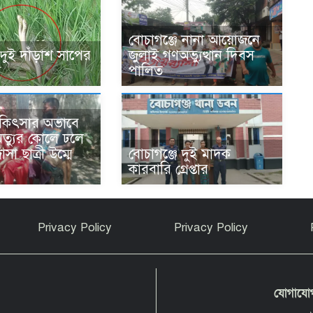
বোচাগঞ্জে নানা আয়োজনে
 দুই দাঁড়াশ সাপের
জুলাই গণঅভ্যুত্থান দিবস
য
পালিত
িকিৎসার অভাবে
ৃত্যুর কোলে ঢলে
াসা ছাত্রী উম্মে
বোচাগঞ্জে দুই মাদক
কারবারি গ্রেপ্তার
Privacy Policy
Privacy Policy
যোগাযো