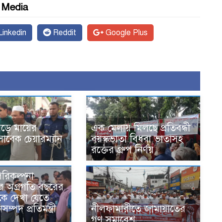
l Media
inkedin
Reddit
Google Plus
ড়ে মায়ের
এক মেলায় মিলছে প্রতিবন্ধী
াবেক চেয়ারম্যান
বয়স্কভাতা বিধবা ভাতাসহ
রক্তের গ্রুপ নির্ণয়
পরিকল্পনা
ের অগ্রগতি বছরের
কে দেখা যেতে
ম্পদ প্রতিমন্ত্রী
নীলফামারীতে জামায়াতের
গণ সমাবেশ