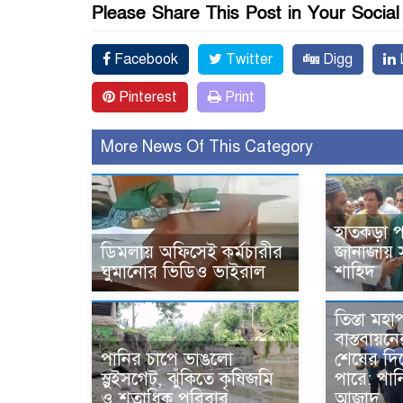
Please Share This Post in Your Socia
Facebook
Twitter
Digg
L
Pinterest
Print
More News Of This Category
হাতকড়া প
ডিমলায় অফিসেই কর্মচারীর
জানাজায় স
ঘুমানোর ভিডিও ভাইরাল
শাহিদ
তিস্তা মহা
বাস্তবায়ন
পানির চাপে ভাঙলো
শেষের দি
স্লুইসগেট, ঝুঁকিতে কৃষিজমি
পারে: পানিস
ও শতাধিক পরিবার
আজাদ