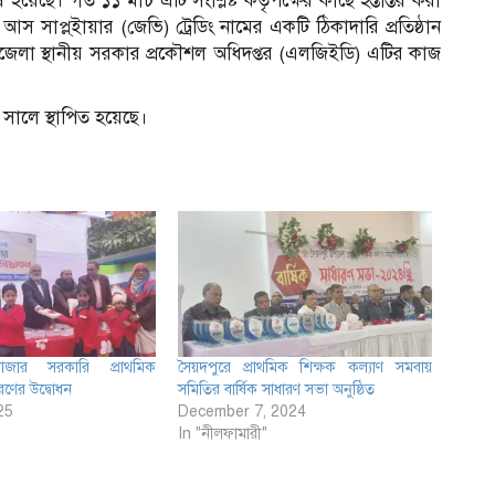
ছে। গত ১১ মার্চ এটি সংশ্লিষ্ট কর্তৃপক্ষের কাছে হন্তান্তর করা
স সাপ্ল্ইায়ার (জেভি) ট্রেডিং নামের একটি ঠিকাদারি প্রতিষ্ঠান
জেলা স্থানীয় সরকার প্রকৌশল অধিদপ্তর (এলজিইডি) এটির কাজ
সালে স্থাপিত হয়েছে।
বাজার সরকারি প্রাথমিক
সৈয়দপুরে প্রাথমিক শিক্ষক কল্যাণ সমবায়
রণের উদ্বোধন
সমিতির বার্ষিক সাধারণ সভা অনুষ্ঠিত
25
December 7, 2024
In "নীলফামারী"