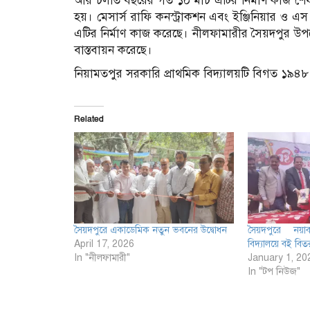
আর চলতি বছরের গত ১০ মার্চ এটির নির্মাণ কাজ শেষ হয়ে
হয়। মেসার্স রাফি কনস্ট্রাকশন এবং ইঞ্জিনিয়ার ও এস আ
এটির নির্মাণ কাজ করেছে। নীলফামারীর সৈয়দপুর উপ
বাস্তবায়ন করেছে।
নিয়ামতপুর সরকারি প্রাথমিক বিদ্যালয়টি বিগত ১৯৪৮ 
Related
সৈয়দপুরে একাডেমিক নতুন ভবনের উদ্বোধন
সৈয়দপুরে নয়া
April 17, 2026
বিদ্যালয়ে বই বিত
In "নীলফামারী"
January 1, 20
In "টপ নিউজ"