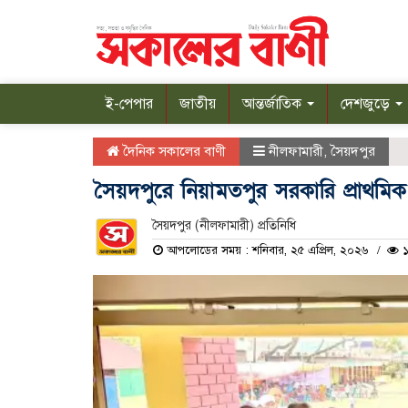
ই-পেপার
জাতীয়
আন্তর্জাতিক
দেশজুড়ে
দৈনিক সকালের বাণী
নীলফামারী
,
সৈয়দপুর
সৈয়দপুরে নিয়ামতপুর সরকারি প্রাথমিক
সৈয়দপুর (নীলফামারী) প্রতিনিধি
আপলোডের সময় : শনিবার, ২৫ এপ্রিল, ২০২৬
১