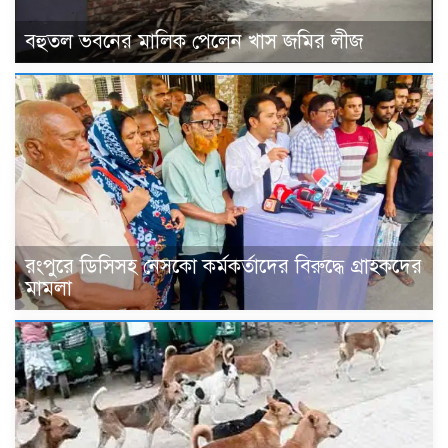
বহুতল ভবনের মালিক পেলেন খাস জমির লীজ
রংপুরে ডিসিসহ নেসকো কর্মকর্তাদের বিরুদ্ধে গ্রাহকদের
মামলা