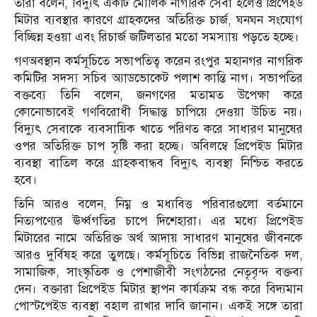
তারা বলেন, বিদ্যুৎ একটি মৌলিক নাগরিক সেবা হলেও প্রিপেইড
মিটার ব্যবস্থার কারণে গ্রাহকদের অতিরিক্ত চার্জ, ঘনঘন সংযোগ
বিচ্ছিন্ন হওয়া এবং রিচার্জ জটিলতার মতো সমস্যায় পড়তে হচ্ছে।
গণঅবস্থান কর্মসূচিতে সভাপতিত্ব করেন রংপুর মহানগর নাগরিক
কমিটির সদস্য সচিব অ্যাডভোকেট পলাশ কান্তি নাগ। সভাপতির
বক্তব্যে তিনি বলেন, জনগণের মতামত উপেক্ষা করে
কোনোভাবেই গণবিরোধী সিদ্ধান্ত চাপিয়ে দেওয়া উচিত নয়।
বিদ্যুৎ সেবাকে ব্যবসায়িক খাতে পরিণত করে সাধারণ মানুষের
ওপর অতিরিক্ত চাপ সৃষ্টি করা হচ্ছে। অবিলম্বে প্রিপেইড মিটার
ব্যবস্থা বাতিল করে গ্রাহকবান্ধব বিদ্যুৎ ব্যবস্থা নিশ্চিত করতে
হবে।
তিনি আরও বলেন, নিম্ন ও মধ্যবিত্ত পরিবারগুলো বর্তমানে
নিত্যপণ্যের ঊর্ধ্বগতির চাপে দিশেহারা। এর মধ্যে প্রিপেইড
মিটারের নামে অতিরিক্ত অর্থ আদায় সাধারণ মানুষের জীবনকে
আরও দুর্বিষহ করে তুলছে। কর্মসূচিতে বিভিন্ন রাজনৈতিক দল,
সামাজিক, সাংস্কৃতিক ও পেশাজীবী সংগঠনের নেতৃবৃন্দ বক্তব্য
দেন। বক্তারা প্রিপেইড মিটার স্থাপন কার্যক্রম বন্ধ করে বিদ্যমান
পোস্টপেইড ব্যবস্থা বহাল রাখার দাবি জানান। একই সঙ্গে তারা