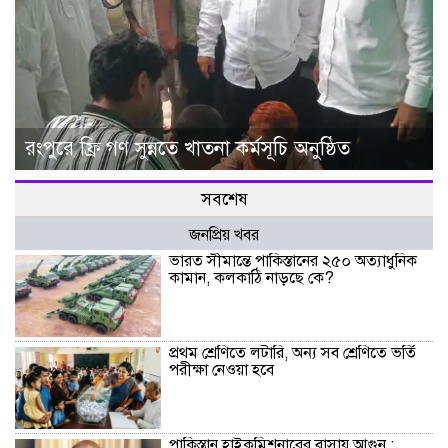
রংপুরে ফ্রি গণ সুন্নতে খাতনা কর্মসূচি অনুষ্ঠিত
সবশেষ
জনপ্রিয় খবর
ভারত সীমান্তে পাকিস্তানের ২৫০ অত্যাধুনিক
কামান, কলকাঠি নাড়ছে কে?
প্রথম শ্রেণিতে লটারি, অন্য সব শ্রেণিতে ভর্তি
পরীক্ষা নেওয়া হবে
পাকিস্তান হাইকমিশনারের বাসায় আগুন :