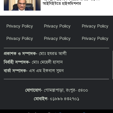
আইসিইউতে হাইকমিশনার
বিশ্বকাপ জিতে কথা রাখলেন গাভি: চুল
Privacy Policy
Privacy Policy
Privacy Policy
রাঙালেন গোলাপি রঙে
Privacy Policy
Privacy Policy
Privacy Policy
সুন্দরগঞ্জে পুকুরে উদ্ধার নিখোঁজ বৃদ্ধের মরদেহ
প্রকাশক ও সম্পাদক-
মোঃ হযরত আলী
নির্বাহী সম্পাদক-
মোঃ মেহেদী হাসান
কেন ইসলাম ধর্ম গ্রহণ করলেন ভারতীয় এই
বার্তা সম্পাদক-
এস এম ইকবাল সুমন
অভিনেত্রী?
যোগাযোগ-
গোমস্তাপাড়া, রংপুর- ৫৪০০
পীরগাছায় বাংলাদেশ বুলেটিনের ৯ম বর্ষপূর্তি
উদযাপন
মোবাইল
- ০১৮৯৬ ৪৩২৭০১