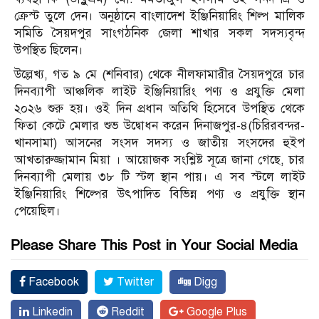
ক্রেস্ট তুলে দেন। অনুষ্ঠানে বাংলাদেশ ইঞ্জিনিয়ারিং শিল্প মালিক
সমিতি সৈয়দপুর সাংগঠনিক জেলা শাখার সকল সদস্যবৃন্দ
উপস্থিত ছিলেন।
উল্লেখ্য, গত ৯ মে (শনিবার) থেকে নীলফামারীর সৈয়দপুরে চার
দিনব্যাপী আঞ্চলিক লাইট ইঞ্জিনিয়ারিং পণ্য ও প্রযুক্তি মেলা
২০২৬ শুরু হয়। ওই দিন প্রধান অতিথি হিসেবে উপস্থিত থেকে
ফিতা কেটে মেলার শুভ উদ্বোধন করেন দিনাজপুর-৪(চিরিরবন্দর-
খানসামা) আসনের সংসদ সদস্য ও জাতীয় সংসদের হুইপ
আখতারুজ্জামান মিয়া । আয়োজক সংশ্লিষ্ট সূত্রে জানা গেছে, চার
দিনব্যাপী মেলায় ৩৮ টি স্টল স্থান পায়। এ সব স্টলে লাইট
ইঞ্জিনিয়ারিং শিল্পের উৎপাদিত বিভিন্ন পণ্য ও প্রযুক্তি স্থান
পেয়েছিল।
Please Share This Post in Your Social Media
Facebook
Twitter
Digg
Linkedin
Reddit
Google Plus