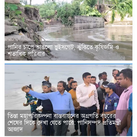
পানির চাপে ভাঙলো স্লুইসগেট, ঝুঁকিতে কৃষিজমি ও
শতাধিক পরিবার
তিস্তা মহাপরিকল্পনা বাস্তবায়নের অগ্রগতি বছরের
শেষের দিকে দেখা যেতে পারে: পানিসম্পদ প্রতিমন্ত্রী
আজাদ