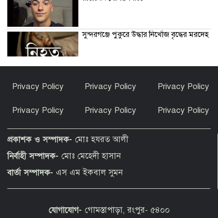
সুন্দরগঞ্জে পুকুরে উদ্ধার নিখোঁজ বৃদ্ধের মরদেহ
কেন ইসলাম ধর্ম গ্রহণ করলেন ভারতীয় এই
Privacy Policy
Privacy Policy
Privacy Policy
অভিনেত্রী?
Privacy Policy
Privacy Policy
Privacy Policy
পীরগাছায় বাংলাদেশ বুলেটিনের ৯ম বর্ষপূর্তি
উদযাপন
প্রকাশক ও সম্পাদক-
মোঃ হযরত আলী
নির্বাহী সম্পাদক-
মোঃ মেহেদী হাসান
ফুলছড়িতে গাঁজাসহ ৩ জনের কারাদণ্ড
বার্তা সম্পাদক-
এস এম ইকবাল সুমন
যোগাযোগ-
গোমস্তাপাড়া, রংপুর- ৫৪০০
পীরগঞ্জে অভিযানে কারেন্ট জাল জব্দ, পুড়িয়ে