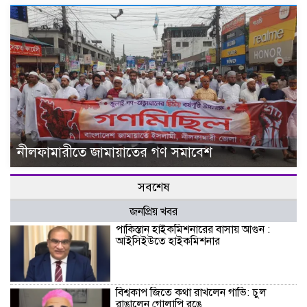
নীলফামারীতে জামায়াতের গণ সমাবেশ
সবশেষ
জনপ্রিয় খবর
পাকিস্তান হাইকমিশনারের বাসায় আগুন :
আইসিইউতে হাইকমিশনার
বিশ্বকাপ জিতে কথা রাখলেন গাভি: চুল
রাঙালেন গোলাপি রঙে