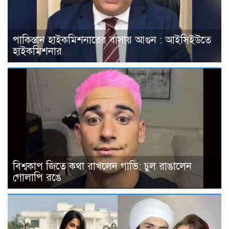
পাকিস্তান হাইকমিশনারের বাসায় আগুন : আইসিইউতে
হাইকমিশনার
বিশ্বকাপ জিতে কথা রাখলেন গাভি: চুল রাঙালেন
গোলাপি রঙে