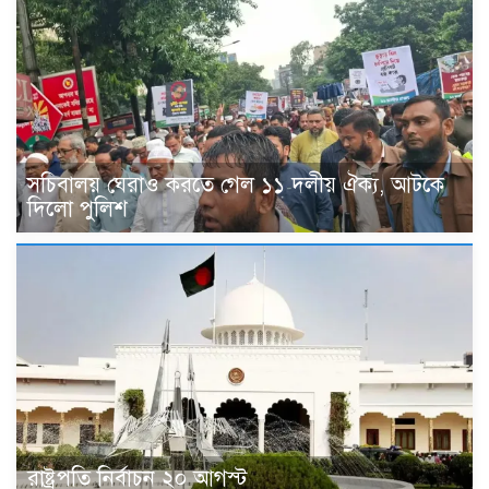
সচিবালয় ঘেরাও করতে গেল ১১ দলীয় ঐক্য, আটকে
দিলো পুলিশ
রাষ্ট্রপতি নির্বাচন ২০ আগস্ট