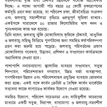
সহনশীলতা বৃদ্ধি এবং টেকসই উন্নয়নকে সর্বোচ্চ অগ্রাধিকার
দিচ্ছে। এ লক্ষ্যে আগামী পাঁচ বছরে ২৫ কোটি বৃক্ষরোপণের
কর্মসূচি গ্রহণ করা হয়েছে, যা পরিবেশ রক্ষা, জীববৈচিত্র্য সংরক্ষণ
এবং জলবায়ু সহনশীলতা বৃদ্ধিতে গুরুত্বপূর্ণ ভূমিকা রাখবে।
একইসঙ্গে সারাদেশে ২০ হাজার কিলোমিটার খাল খনন ও
পুনঃখননের কাজ শুরু হয়েছে।
তিনি বলেন, জলবায়ু ঝুঁকি মোকাবিলায় কৃষিকে টেকসই, আধুনিক
ও জলবায়ু-সহিষ্ণু ভিত্তিতে পুনর্গঠনের জন্য সমন্বিত কর্মপরিকল্পনা
গ্রহণ করা জরুরি হয়ে পড়েছে। জলবায়ু পরিবর্তনের প্রভাব
মোকাবিলায় গবেষণা, উদ্ভাবন, প্রশিক্ষণ ও সম্প্রসারণ কার্যক্রমকে
অগ্রাধিকার দেওয়া হবে।
পাশাপাশি নবায়নযোগ্য জ্বালানির ব্যবহার সম্প্রসারণ, সবুজ
শিল্পায়ন, পরিবেশবান্ধব নগরায়ণ, উন্নত বর্জ্য ব্যবস্থাপনা,
গণপরিবহন উন্নয়ন এবং পরিবেশবান্ধব প্রযুক্তির ব্যবহার জোরদার
করা হচ্ছে। একই সঙ্গে কার্বন ক্রেডিট ও বৈশ্বিক কার্বন মার্কেটের
সম্ভাবনা কাজে লাগাতেও কার্যকর উদ্যোগ নেওয়া হয়েছে।
সমন্বিত উদ্যোগ, পরিবেশ সচেতনতা এবং দায়িত্বশীল আচরণের
মাধ্যমে একটি সবুজ, নিরাপদ, বাসযোগ্য ও জলবায়ু-সহনশীল