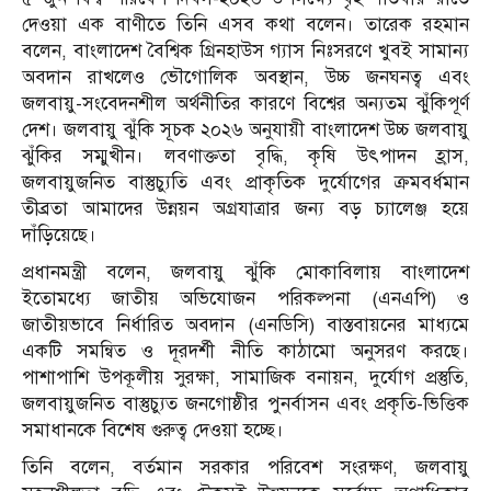
দেওয়া এক বাণীতে তিনি এসব কথা বলেন। তারেক রহমান
বলেন, বাংলাদেশ বৈশ্বিক গ্রিনহাউস গ্যাস নিঃসরণে খুবই সামান্য
অবদান রাখলেও ভৌগোলিক অবস্থান, উচ্চ জনঘনত্ব এবং
জলবায়ু-সংবেদনশীল অর্থনীতির কারণে বিশ্বের অন্যতম ঝুঁকিপূর্ণ
দেশ। জলবায়ু ঝুঁকি সূচক ২০২৬ অনুযায়ী বাংলাদেশ উচ্চ জলবায়ু
ঝুঁকির সম্মুখীন। লবণাক্ততা বৃদ্ধি, কৃষি উৎপাদন হ্রাস,
জলবায়ুজনিত বাস্তুচ্যুতি এবং প্রাকৃতিক দুর্যোগের ক্রমবর্ধমান
তীব্রতা আমাদের উন্নয়ন অগ্রযাত্রার জন্য বড় চ্যালেঞ্জ হয়ে
দাঁড়িয়েছে।
প্রধানমন্ত্রী বলেন, জলবায়ু ঝুঁকি মোকাবিলায় বাংলাদেশ
ইতোমধ্যে জাতীয় অভিযোজন পরিকল্পনা (এনএপি) ও
জাতীয়ভাবে নির্ধারিত অবদান (এনডিসি) বাস্তবায়নের মাধ্যমে
একটি সমন্বিত ও দূরদর্শী নীতি কাঠামো অনুসরণ করছে।
পাশাপাশি উপকূলীয় সুরক্ষা, সামাজিক বনায়ন, দুর্যোগ প্রস্তুতি,
জলবায়ুজনিত বাস্তুচ্যুত জনগোষ্ঠীর পুনর্বাসন এবং প্রকৃতি-ভিত্তিক
সমাধানকে বিশেষ গুরুত্ব দেওয়া হচ্ছে।
তিনি বলেন, বর্তমান সরকার পরিবেশ সংরক্ষণ, জলবায়ু