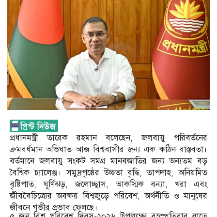
প্রধানমন্ত্রী তারেক রহমান বলেছেন, জলবায়ু পরিবর্তনের
ক্রমবর্ধমান অভিঘাত আজ বিশ্ববাসীর জন্য এক কঠিন বাস্তবতা।
বর্তমানে জলবায়ু সংকট সমগ্র মানবজাতির জন্য অন্যতম বড়
বৈশ্বিক চ্যালেঞ্জ। সমুদ্রপৃষ্ঠের উচ্চতা বৃদ্ধি, তাপদাহ, অনিয়মিত
বৃষ্টিপাত, ঘূর্ণিঝড়, জলোচ্ছ্বাস, আকস্মিক বন্যা, খরা এবং
জীববৈচিত্র্যের অবক্ষয় বিশ্বজুড়ে পরিবেশ, অর্থনীতি ও মানুষের
জীবনে গভীর প্রভাব ফেলছে।
৫ জুন বিশ্ব পরিবেশ দিবস-২০২৬ উপলক্ষ্যে বৃহস্পতিবার রাতে