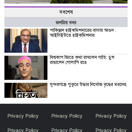
সবশেষ
জনপ্রিয় খবর
পাকিস্তান হাইকমিশনারের বাসায় আগুন :
আইসিইউতে হাইকমিশনার
বিশ্বকাপ জিতে কথা রাখলেন গাভি: চুল
রাঙালেন গোলাপি রঙে
সুন্দরগঞ্জে পুকুরে উদ্ধার নিখোঁজ বৃদ্ধের মরদেহ
কেন ইসলাম ধর্ম গ্রহণ করলেন ভারতীয় এই
Privacy Policy
Privacy Policy
Privacy Policy
অভিনেত্রী?
Privacy Policy
Privacy Policy
Privacy Policy