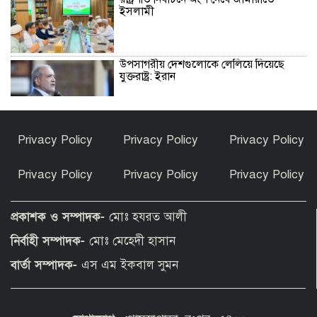
ইসলামী
উপসাগরীয় দেশগুলোকে লেলিয়ে দিয়েছে
যুক্তরাষ্ট্র: ইরান
হোর্হে কি শুধুই মেসির বাবা ছিলেন, নাকি
Privacy Policy
Privacy Policy
Privacy Policy
আরও বেশি কিছু?
Privacy Policy
Privacy Policy
Privacy Policy
হৃদয়ে সৈয়দপুর স্বেচ্ছাসেবী সামাজিক
সংগঠনের উদ্যোগে সেরা রক্তদাতাদের
প্রকাশক ও সম্পাদক-
মোঃ হযরত আলী
সম্মাননা প্রদান
নির্বাহী সম্পাদক-
মোঃ মেহেদী হাসান
আমার সঙ্গে বিয়ে নয়, হয়তো স্বপ্নের বাসর
বার্তা সম্পাদক-
এস এম ইকবাল সুমন
হয়েছিল: শাবনূর