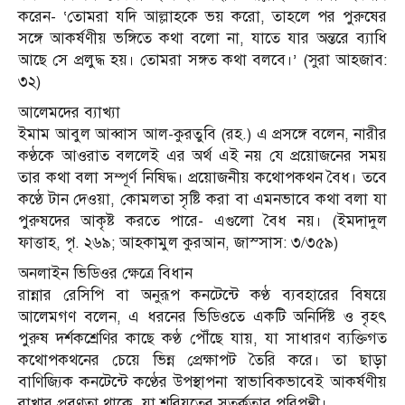
করেন- ‘তোমরা যদি আল্লাহকে ভয় করো, তাহলে পর পুরুষের
সঙ্গে আকর্ষণীয় ভঙ্গিতে কথা বলো না, যাতে যার অন্তরে ব্যাধি
আছে সে প্রলুদ্ধ হয়। তোমরা সঙ্গত কথা বলবে।’ (সুরা আহজাব:
৩২)
আলেমদের ব্যাখ্যা
ইমাম আবুল আব্বাস আল-কুরতুবি (রহ.) এ প্রসঙ্গে বলেন, নারীর
কণ্ঠকে আওরাত বললেই এর অর্থ এই নয় যে প্রয়োজনের সময়
তার কথা বলা সম্পূর্ণ নিষিদ্ধ। প্রয়োজনীয় কথোপকথন বৈধ। তবে
কণ্ঠে টান দেওয়া, কোমলতা সৃষ্টি করা বা এমনভাবে কথা বলা যা
পুরুষদের আকৃষ্ট করতে পারে- এগুলো বৈধ নয়। (ইমদাদুল
ফাত্তাহ, পৃ. ২৬৯; আহকামুল কুরআন, জাস্সাস: ৩/৩৫৯)
অনলাইন ভিডিওর ক্ষেত্রে বিধান
রান্নার রেসিপি বা অনুরূপ কনটেন্টে কণ্ঠ ব্যবহারের বিষয়ে
আলেমগণ বলেন, এ ধরনের ভিডিওতে একটি অনির্দিষ্ট ও বৃহৎ
পুরুষ দর্শকশ্রেণির কাছে কণ্ঠ পৌঁছে যায়, যা সাধারণ ব্যক্তিগত
কথোপকথনের চেয়ে ভিন্ন প্রেক্ষাপট তৈরি করে। তা ছাড়া
বাণিজ্যিক কনটেন্টে কণ্ঠের উপস্থাপনা স্বাভাবিকভাবেই আকর্ষণীয়
রাখার প্রবণতা থাকে, যা শরিয়তের সতর্কতার পরিপন্থী।