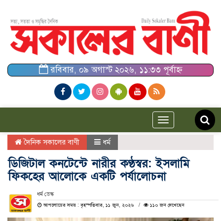
রবিবার, ০৯ অগাস্ট ২০২৬, ১১:৩৩ পূর্বাহ্ন
Toggle
navigation
দৈনিক সকালের বাণী
ধর্ম
ডিজিটাল কনটেন্টে নারীর কণ্ঠস্বর: ইসলামি
ফিকহের আলোকে একটি পর্যালোচনা
ধর্ম ডেস্ক
আপলোডের সময় : বৃহস্পতিবার, ১১ জুন, ২০২৬
১১০ জন দেখেছেন