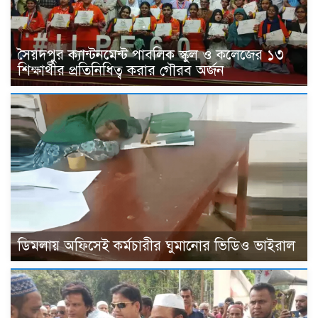
সৈয়দপুর ক্যান্টনমেন্ট পাবলিক স্কুল ও কলেজের ১৩
শিক্ষার্থীর প্রতিনিধিত্ব করার গৌরব অর্জন
ডিমলায় অফিসেই কর্মচারীর ঘুমানোর ভিডিও ভাইরাল