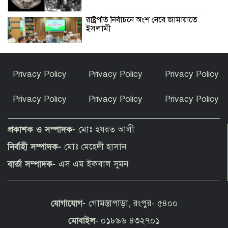
রাষ্ট্রপতি নির্বাচনে অংশ নেবে জামায়াতে
ইসলামী
উপসাগরীয় দেশগুলোকে লেলিয়ে দিয়েছে
Privacy Policy
Privacy Policy
Privacy Policy
যুক্তরাষ্ট্র: ইরান
Privacy Policy
Privacy Policy
Privacy Policy
হোর্হে কি শুধুই মেসির বাবা ছিলেন, নাকি
আরও বেশি কিছু?
প্রকাশক ও সম্পাদক-
মোঃ হযরত আলী
নির্বাহী সম্পাদক-
মোঃ মেহেদী হাসান
হৃদয়ে সৈয়দপুর স্বেচ্ছাসেবী সামাজিক
বার্তা সম্পাদক-
এস এম ইকবাল সুমন
সংগঠনের উদ্যোগে সেরা রক্তদাতাদের
সম্মাননা প্রদান
যোগাযোগ-
গোমস্তাপাড়া, রংপুর- ৫৪০০
আমার সঙ্গে বিয়ে নয়, হয়তো স্বপ্নের বাসর
হয়েছিল: শাবনূর
মোবাইল
- ০১৮৯৬ ৪৩২৭০১