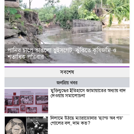
পানির চাপে ভাঙলো স্লুইসগেট, ঝুঁকিতে কৃষিজমি ও
শতাধিক পরিবার
সবশেষ
জনপ্রিয় খবর
মুক্তিযুদ্ধের ইতিহাসে জামায়াতের অধ্যায় বাদ
দেওয়ায় সমালোচনা
নিলামে উঠছে ম্যারাডোনার ‘হ্যান্ড অব গড’
গোলের বল, দাম কত?